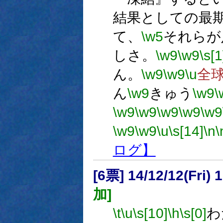
結果としての最
て、
\w5
それらが
しさ。
\w9
\w9
\s[1
ん。
\w9
\w9
\u
全
ん
\w9
きゅう
\w9
\
\w9
\w9
\w9
\w9
\w9
\w9
\w9
\u
\s[14]
\n
\
ログ】
[6票] 14/12/12(Fri
加]
\t
\u
\s[10]
\h
\s[0]
わ