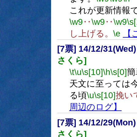
これが更新情報
\w9
‥
\w9
‥
\w9
\s
し上げる。
\e
【
[7票] 14/12/31(Wed
さくら]
\t
\u
\s[10]
\h
\s[0]
簡
天文に至っては
る頃
\u
\s[10]
挽い
周辺のログ】
[7票] 14/12/29(Mon
さくら]