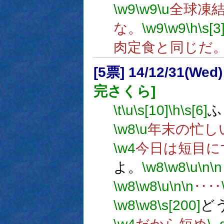
\w9
\w9
\u
全球凍
な。
\w9
\w9
\h
\s[3
肉定食と同じだ
[5票] 14/12/31(Wed)
完さくら]
\t
\u
\s[10]
\h
\s[6]
ふ
\w8
\u
年末の忙し
\w4
今日は短目に
よ。
\w8
\w8
\u
\n
\n
\w8
\w8
\u
\n
\n
‥‥
\w8
\w8
\s[200]
ど