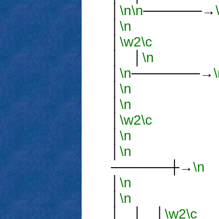
│
\n
\n
──────→
│
\n
│
\w2
\c
│
│ │
\n
│
\n
───────→
│
\n
│
\n
│
\w2
\c
│
│
\n
│ 
│
\n
──────┼→
\n
│
\n
│
\n
│
│ │ │
\w2
\c