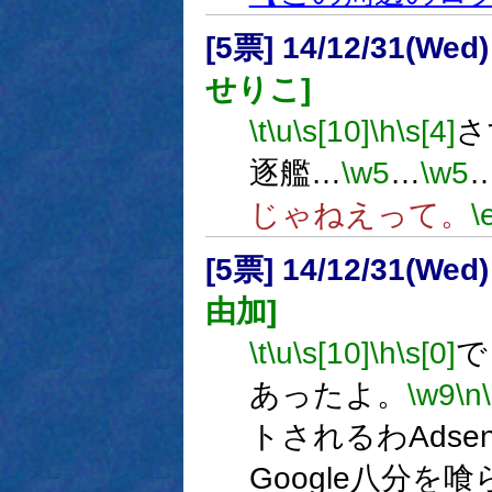
[5票] 14/12/31(Wed
せりこ]
\t
\u
\s[10]
\h
\s[4]
さ
逐艦…
\w5
…
\w5
じゃねえって。
\
[5票] 14/12/31(Wed
由加]
\t
\u
\s[10]
\h
\s[0]
で
あったよ。
\w9
\n
トされるわAdse
Google八分を