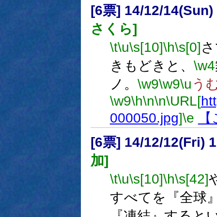
[6票] 14/12/14(Sun
さくら]
\t
\u
\s[10]
\h
\s[0]
さ
きもどきと、
\w4
ノ。
\w9
\w9
\u
う
\w9
\h
\n
\n
\URL[
ht
000050.jpg
]
\e
【
[6票] 14/12/12(Fri
加]
\t
\u
\s[10]
\h
\s[42]
すべてを『全球
『凍結』すると