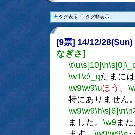
タグ表示
タグ非表示
[9票] 14/12/28(Sun
なぎさ]
\t
\u
\s[10]
\h
\s[0]
\_
\w1
\c
\_q
たまには
\w9
\w9
\u
ほう。
\
特にありません
\w9
\w9
\h
\s[6]
\n
\n
ました。
\w9
また
ます。
\w9
\w9
\n