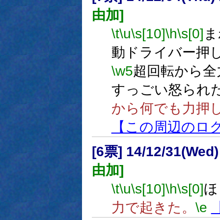
由加]
\t
\u
\s[10]
\h
\s[0]
ま
動ドライバー押
\w5
超回転から全
すっごい怒られ
から何でも力押
【この周辺のロ
[6票] 14/12/31(Wed
由加]
\t
\u
\s[10]
\h
\s[0]
ほ
力で起きた。
\e