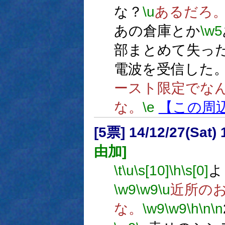
な？
\u
あるだろ
あの倉庫とか
\w5
部まとめて失っ
電波を受信した
ースト限定でな
な。
\e
【この周
[5票] 14/12/27(Sat
由加]
\t
\u
\s[10]
\h
\s[0]
よ
\w9
\w9
\u
近所の
な。
\w9
\w9
\h
\n
\n