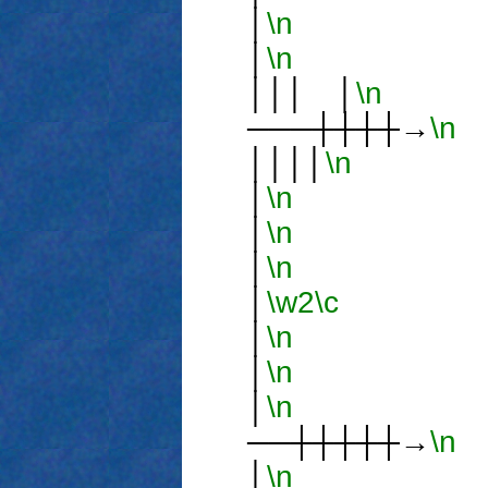
│
\n
│ 
│
\n
│││
│││ │
\n
───┼┼┼┼→
\n
││││
\n
│
│
\n
││
│
\n
│
│
\n
│
\w2
\c
│
│
\n
││
│
\n
││
│
\n
│││
──┼┼┼┼┼→
\n
│
\n
│││