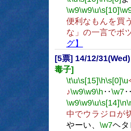
\w9
\w9
\u
\s[10]
\w
便利なもんを買
な」の一言でボ
グ】
[5票] 14/12/31(Wed
毒子]
\t
\u
\s[15]
\h
\s[0]
\u
♪
\w9
\w9
\h
‥
\w7
\w9
\w9
\u
\s[14]
\n
\
中でウラジロが
やーい、
\w7
ヘタ