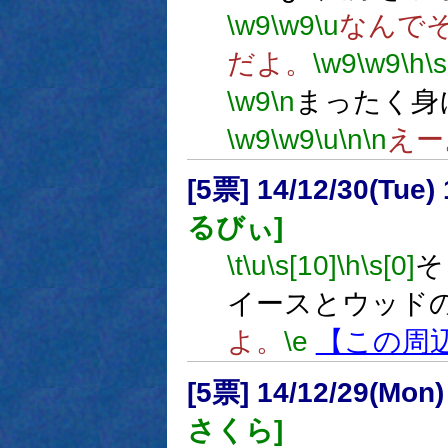
\w9
\w9
\u
なんでそ
だよ。
\w9
\w9
\h
\s
\w9
\n
まったく身
\w9
\w9
\u
\n
\n
えー
[5票] 14/12/30(Tue
るびぃ]
\t
\u
\s[10]
\h
\s[0]
そ
イースとウッド
よ。
\e
【この周
[5票] 14/12/29(Mon
さくら]