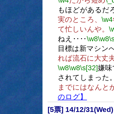
\w4
だから短め
\_
もほどがあるだ
実のところ、
\w4
て忙しいんや。
\
ねえ‥‥
\w8
\w8
\
目標は新マシン
れば流石に大丈
\w8
\w8
\s[32]
嫌味
されてしまった
までにはなんと
のログ】
[5票] 14/12/31(Wed