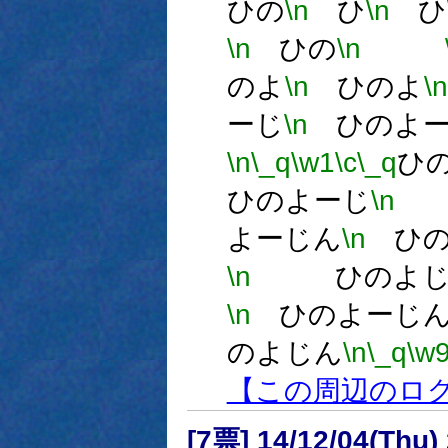
ひの
\n
ひ
\n
ひ
\n
ひの
\n
のよ
\n
ひのよ
\n
ーじ
\n
ひのよ
\n
\_q
\w1
\c
\_q
ひ
ひのよーじ
\n
よーじん
\n
ひの
\n
ひのよ
\n
ひのよーじ
のよじん
\n
\_q
\w
【この周辺のロ
[7票] 14/12/04(Thu