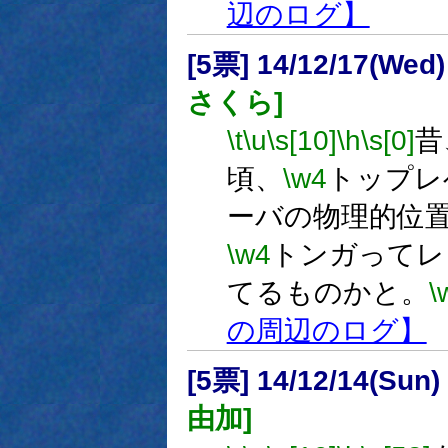
辺のログ】
[5票] 14/12/17(Wed
さくら]
\t
\u
\s[10]
\h
\s[0]
昔
頃、
\w4
トップレ
ーバの物理的位
\w4
トンガってレ
てるものかと。
\
の周辺のログ】
[5票] 14/12/14(Sun
由加]