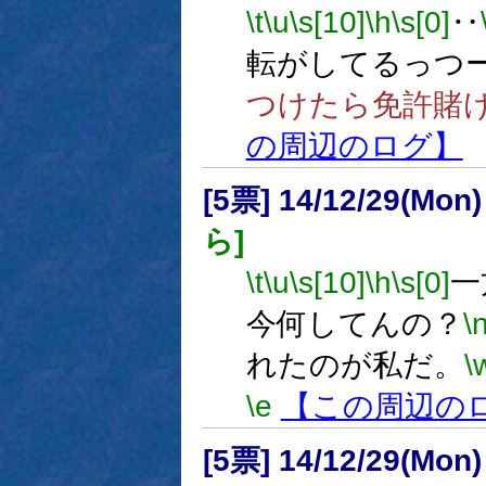
\t
\u
\s[10]
\h
\s[0]
‥
転がしてるっつ
つけたら免許賭
の周辺のログ】
[5票] 14/12/29(Mon)
ら]
\t
\u
\s[10]
\h
\s[0]
一
今何してんの？
\
れたのが私だ。
\
\e
【この周辺の
[5票] 14/12/29(Mon