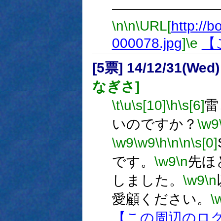
―――――――
\n
\n
\URL[
http://bo
000078.jpg
]
\e
【
[5票] 14/12/31(Wed
なぎさ]
\t
\u
\s[10]
\h
\s[6]
雷
いのですか？
\w9
\w9
\w9
\h
\n
\n
\s[0]
です。
\w9
\n
先ほど
しました。
\w9
\n
愛顧ください。
\
【この周辺のロ