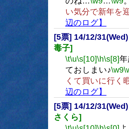
のね…
\w9
…
\w9
い気分で新年を
辺のログ】
[5票] 14/12/31(Wed
毒子]
\t
\u
\s[10]
\h
\s[8]
年
ておしまい♪
\w9
\
くて買いに行く
辺のログ】
[5票] 14/12/31(Wed
さくら]
\t
\u
\s[10]
\h
\s[0]
よ