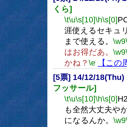
くら]
\t
\u
\s[10]
\h
\s[0]
P
涯使えるセキュリ
まで使える。
\w9
はお得だあ。
\w9
かね？
\e
【この
[5票] 14/12/18(Thu
フッサール]
\t
\u
\s[10]
\h
\s[0]
H
も全然大丈夫や
になるんか。
\w9