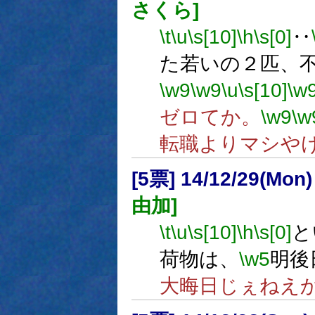
さくら]
\t
\u
\s[10]
\h
\s[0]
‥
た若いの２匹、
\w9
\w9
\u
\s[10]
\w
ゼロてか。
\w9
\w
転職よりマシや
[5票] 14/12/29(Mon
由加]
\t
\u
\s[10]
\h
\s[0]
と
荷物は、
\w5
明後
大晦日じぇねえ