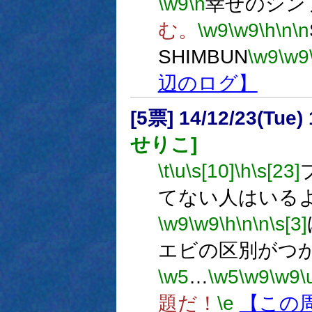
\w9
\n
幸せのシン
む。
\w9
\w9
\h
\n
\n
SHIMBUN
\w9
\w9
辺のログ】
[5票] 14/12/23(Tue
せりこ]
\t
\u
\s[10]
\h
\s[23]
てない人はいる
\w9
\w9
\h
\n
\n
\s[3]
エビの区別がつ
\w5
…
\w5
\w9
\w9
\
題だ！
\e
【この