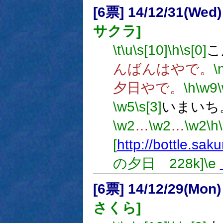
[6票] 14/12/31(Wed
サクラ]
\t
\u
\s[10]
\h
\s[0]
こ
んばんはやで。
\
夕日やで。
\h
\w9
\w5
\s[3]
いまいち
\w2
…
\w2
…
\w2
\h
[
http://bottle.sak
の夕日 228k]
\e
[6票] 14/12/29(Mon
さくら]