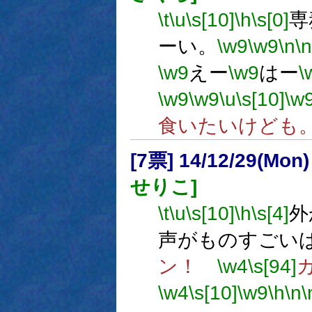
\t
\u
\s[10]
\h
\s[0]
専
ーい。
\w9
\w9
\n
\n
\w9
えー
\w9
はー
\
\w9
\w9
\u
\s[10]
\w
食いたいけども
[7票] 14/12/29(Mon
せりこ]
\t
\u
\s[10]
\h
\s[4]
外
声がものすごい
ン！
\w4
\s[94]
\w4
\s[10]
\w9
\h
\n
\