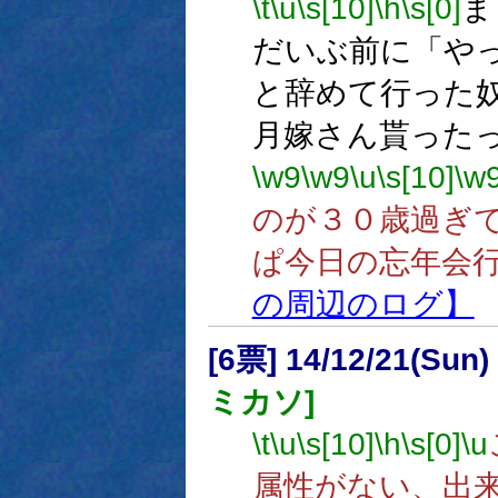
\t
\u
\s[10]
\h
\s[0]
ま
だいぶ前に「や
と辞めて行った
月嫁さん貰った
\w9
\w9
\u
\s[10]
\w
のが３０歳過ぎ
ぱ今日の忘年会
の周辺のログ】
[6票] 14/12/21(Sun
ミカソ]
\t
\u
\s[10]
\h
\s[0]
\u
属性がない、出