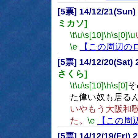
[5票] 14/12/21(Sun
ミカソ]
\t
\u
\s[10]
\h
\s[0]
\u
\e
【この周辺の
[5票] 14/12/20(Sat
さくら]
\t
\u
\s[10]
\h
\s[0]
そ
た偉い奴も居る
いやもう大阪和
た。
\e
【この周
[5票] 14/12/19(Fri