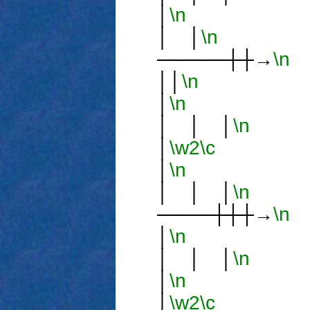
│
\n
│ 
│ │
\n
│
─────┼┼→
\n
││
\n
│
\n
│
│ │ │
\n
│
\w2
\c
│ 
│
\n
│ 
│ │ │
\n
│
────┼┼┼→
\n
│
\n
││
│ │ │
\n
│
\n
│
│
\w2
\c
│