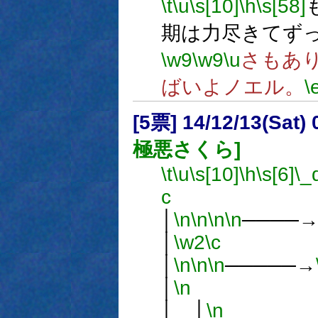
\t
\u
\s[10]
\h
\s[58]
期は力尽きてず
\w9
\w9
\u
さもあ
ばいよノエル。
\
[5票] 14/12/13(Sat
極悪さくら]
\t
\u
\s[10]
\h
\s[6]
\_
c
│
\n
\n
\n
\n
────
│
\w2
\c
│
\n
\n
\n
─────→
│
\n
│ │
\n