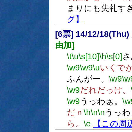
まりにも失礼す
グ】
[6票] 14/12/18(Thu
由加]
\t
\u
\s[10]
\h
\s[0]
さ
\w9
\w9
\u
いくで
ふんがー。
\w9
\w
\w9
だれだっけ。
\w9
うっわぁ。
\w
だｎ
\h
\n
\n
うっわ
ら。
\e
【この周