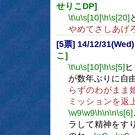
せりこDP]
\t
\u
\s[10]
\h
\s[20]
やめてさしあげ
[5票] 14/12/31(Wed)
こ]
\t
\u
\s[10]
\h
\s[5]
ヒ
が数年ぶりに自
らずのわがまま
ミッションを返
\w9
\w9
\h
\n
\n
\s[6]
ラして精神をす