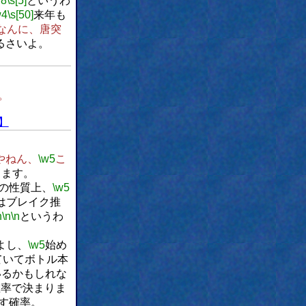
w8
\s[5]
というわ
w4
\s[50]
来年も
なんに、唐突
るさいよ。
。
】
やねん、
\w5
こ
ります。
の性質上、
\w5
はブレイク推
h
\n
\n
というわ
よし、
\w5
始め
ていてボトル本
いるかもしれな
確率で決まりま
す確率。