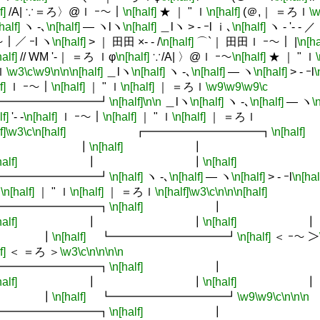
f]
/A| ∵＝ろ〉@ｌ ｰ～｜
\n[half]
★ ｜ " ｌ
\n[half]
(＠,｜ ＝ろｌ
\
half]
ヽ -､
\n[half]
― ヽlヽ
\n[half]
＿lヽ > - ｰl ｉ､
\n[half]
ヽ - '- - ／
～｜／ ｰl ヽ
\n[half]
> ｜ 田田 ×- - /
\n[half]
⌒`｜ 田田ｌ ｰ～｜ |
\n[ha
half]
// WM '-｜ ＝ろ ｌφ
\n[half]
∵/A| 〉@ｌ ｰ～
\n[half]
★ ｜ " ｌ
\
ｌ
\w3
\c
\w9
\n
\n
\n[half]
＿lヽ
\n[half]
ヽ -､
\n[half]
― ヽ
\n[half]
> - ｰl
\
f]
ｌ ｰ～｜
\n[half]
｜ " ｌ
\n[half]
｜ ＝ろｌ
\w9
\w9
\w9
\c
━━━━━━━━━┛
\n[half]
\n
\n
＿lヽ
\n[half]
ヽ -､
\n[half]
― ヽ
\
f]
'- -
\n[half]
ｌ ｰ～｜
\n[half]
｜ " ｌ
\n[half]
｜ ＝ろｌ
f]
\w3
\c
\n[half]
┏━━━━━━━━━━┓
\n[half]
┃ ┃
\n[half]
┃
half]
┃ ┃
\n[half]
━━━━━━━━━┛
\n[half]
ヽ -､
\n[half]
― ヽ
\n[half]
> - ｰl
\n[hal
｜
\n[half]
｜ " ｌ
\n[half]
｜ ＝ろｌ
\n[half]
\w3
\c
\n
\n
\n[half]
━━━━━━━━━┓
\n[half]
┃
half]
┃ ┃
\n[half]
┃
\n[half]
┗━━━━━━━━━━┛
\n[half]
＜ ｰ～ ＞
f]
＜ ＝ろ ＞
\w3
\c
\n
\n
\n
\n
━━━━━━━━━┓
\n[half]
┃
half]
┃ ┃
\n[half]
┃
\n[half]
┗━━━━━━━━━━┛
\w9
\w9
\c
\n
\n
\n
━━━━━━━━━┓
\n[half]
┃