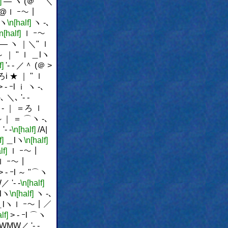
]
― ヽ (＠ ⌒＼
〉@ｌ ｰ～｜
lヽ
\n[half]
ヽ -､
n[half]
ｌ ｰ～
― ヽ ｜＼" ｌ
～ ｜ " ｌ ＿lヽ
f]
'- - ／＾ (＠ >
ろi ★ ｜ " ｌ
 - ｰl ｉ ヽ -､
 ＼､ '- -
- - ｜ ＝ろ ｌ
 ～｜ ＝ ⌒ヽ -､
- -
\n[half]
/A|
f]
＿lヽ
\n[half]
lf]
ｌ ｰ～｜
<ｌ ｰ～｜
> - ｰl ～ "⌒ヽ
 '- -
\n[half]
lヽ
\n[half]
ヽ -､
lヽｌ ｰ～｜／
lf]
> - ｰl ⌒ヽ
 WMW／ '- -