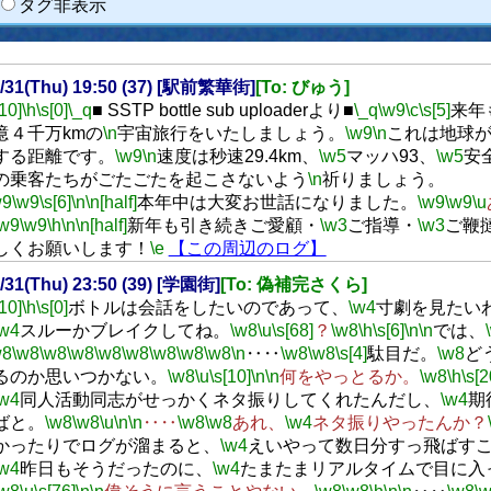
タグ非表示
2/31(Thu) 19:50 (37) [駅前繁華街]
[To: びゅう]
[10]
\h
\s[0]
\_q
■ SSTP bottle sub uploaderより■
\_q
\w9
\c
\s[5]
来年
億４千万kmの
\n
宇宙旅行をいたしましょう。
\w9
\n
これは地球
する距離です。
\w9
\n
速度は秒速29.4km、
\w5
マッハ93、
\w5
安
の乗客たちがごたごたを起こさないよう
\n
祈りましょう。
w9
\w9
\s[6]
\n
\n[half]
本年中は大変お世話になりました。
\w9
\w9
\u
\w9
\w9
\h
\n
\n[half]
新年も引き続きご愛顧・
\w3
ご指導・
\w3
ご鞭
しくお願いします！
\e
【この周辺のログ】
2/31(Thu) 23:50 (39) [学園街]
[To: 偽補完さくら]
[10]
\h
\s[0]
ボトルは会話をしたいのであって、
\w4
寸劇を見たい
\w4
スルーかブレイクしてね。
\w8
\u
\s[68]
？
\w8
\h
\s[6]
\n
\n
では、
w8
\w8
\w8
\w8
\w8
\w8
\w8
\w8
\w8
\n
‥‥
\w8
\w8
\s[4]
駄目だ。
\w8
ど
るのか思いつかない。
\w8
\u
\s[10]
\n
\n
何をやっとるか。
\w8
\h
\s[2
\w4
同人活動同志がせっかくネタ振りしてくれたんだし、
\w4
期
ばと。
\w8
\w8
\u
\n
\n
‥‥
\w8
\w8
あれ、
\w4
ネタ振りやったんか？
かったりでログが溜まると、
\w4
えいやって数日分すっ飛ばす
\w4
昨日もそうだったのに、
\w4
たまたまリアルタイムで目に入