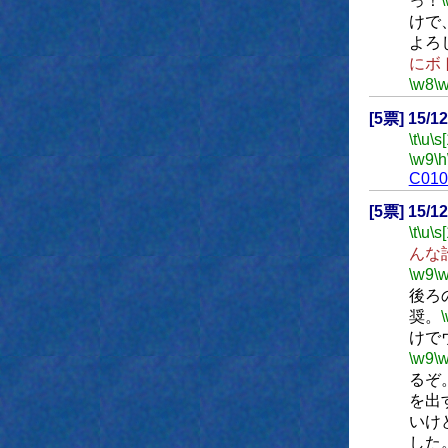
っ！
けで
よろ
にボ
\w8
\
[5票] 15/1
\t
\u
\s
\w9
\h
C010
[5票] 15/1
\t
\u
\s
んな
\w9
\
後ろ
奨。
けで
\w9
\
るぞ
を出
いけ
した