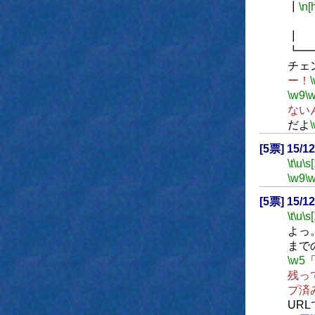
┃
\n[
┗━
チェ
ー！
\w9
\
ない
だよ
[5票] 15/1
\t
\u
\s
\w9
\
[5票] 15/1
\t
\u
\s
よっ
までの
\w5
「
残って
プ済
UR