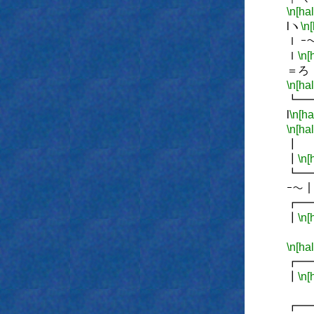
\n[hal
lヽ
\n[
ｌ ｰ
ｌ
\n[
＝ろ
\n[hal
┗━
l
\n[hal
\n[hal
┃
\n[
┗━
ｰ～
┏━
┃
\n[
\n[hal
┏━
┃
\n[
┏━