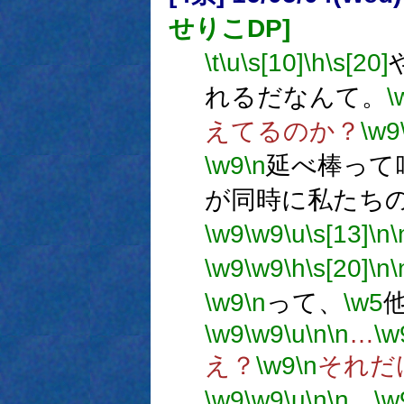
せりこDP]
\t
\u
\s[10]
\h
\s[20]
れるだなんて。
\
えてるのか？
\w9
\w9
\n
延べ棒って
が同時に私たち
\w9
\w9
\u
\s[13]
\n
\
\w9
\w9
\h
\s[20]
\n
\
\w9
\n
って、
\w5
\w9
\w9
\u
\n
\n
…
\w
え？
\w9
\n
それだ
\w9
\w9
\u
\n
\n
…
\w