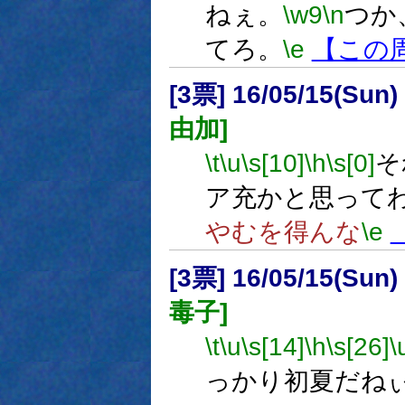
ねぇ。
\w9
\n
つか
てろ。
\e
【この
[3票] 16/05/15(Sun
由加]
\t
\u
\s[10]
\h
\s[0]
そ
ア充かと思って
やむを得んな
\e
[3票] 16/05/15(Sun
毒子]
\t
\u
\s[14]
\h
\s[26]
\
っかり初夏だね