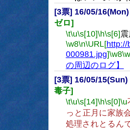
[3票] 16/05/16(Mon
ゼロ]
\t
\u
\s[10]
\h
\s[6]
震
\w8
\n
\URL[
http://
000981.jpg
]
\w8
\
の周辺のログ】
[3票] 16/05/15(Sun
毒子]
\t
\u
\s[14]
\h
\s[0]
\u
っと正月に家族
処理されとるん