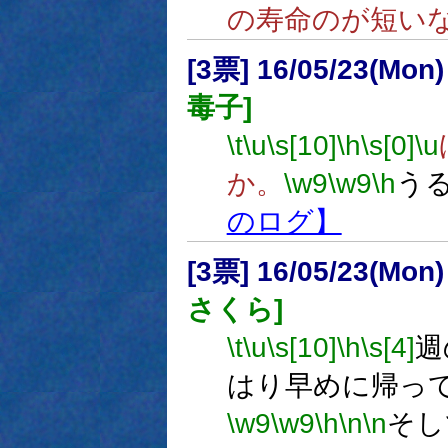
の寿命のが短い
[3票] 16/05/23(Mon
毒子]
\t
\u
\s[10]
\h
\s[0]
\u
か。
\w9
\w9
\h
う
のログ】
[3票] 16/05/23(Mon
さくら]
\t
\u
\s[10]
\h
\s[4]
週
はり早めに帰っ
\w9
\w9
\h
\n
\n
そし