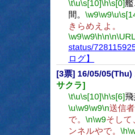
\t
\u
\s[10]
\h
\s[0]
艦
間。
\w9
\w9
\u
\s[1
きらめえよ。
\w9
\w9
\h
\n
\n
\URL
status/7281159
ログ】
[3票] 16/05/05(Thu
サクラ]
\t
\u
\s[10]
\h
\s[6]
飛
\u
\w9
\w9
\n
送信者
で。
\n
\w9
そして
ンネルやで。
\h
\