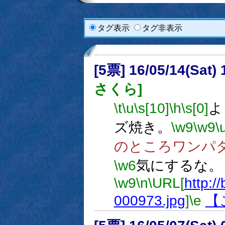
タグ表示
タグ非表示
[5票] 16/05/14(Sat
さくら]
\t
\u
\s[10]
\h
\s[0]
よ
ズ焼き。
\w9
\w9
\
のところワンパ
\w6
気にするな。
\w9
\n
\URL[
http://
000973.jpg
]
\e
【