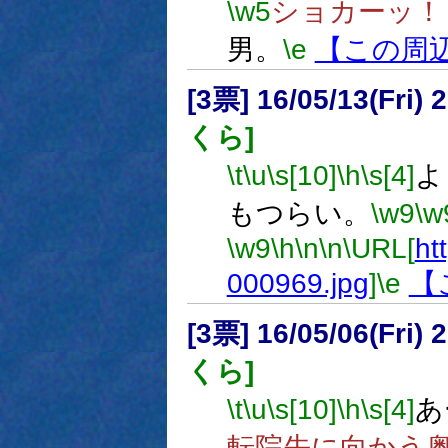
\w5
ショカーッ！
男。
\e
【この周
[3票] 16/05/13(Fri
くら]
\t
\u
\s[10]
\h
\s[4]
よ
もつらい。
\w9
\w
\w9
\h
\n
\n
\URL[
htt
000969.jpg
]
\e
【
[3票] 16/05/06(Fri
くら]
\t
\u
\s[10]
\h
\s[4]
あ
転院先に向かう