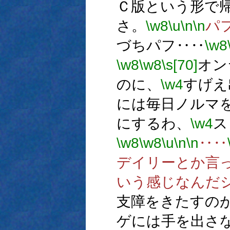
Ｃ版という形で
さ。
\w8
\u
\n
\n
パ
づちパフ‥‥
\w8
\w8
\w8
\s[70]
オン
のに、
\w4
すげえ
には毎日ノルマ
にするわ、
\w4
ス
\w8
\w8
\u
\n
\n
‥‥
デイリーとか言
いう感じなんだ
支障をきたすの
ゲには手を出さ