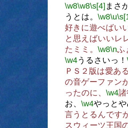
\w8
\w8
\s[4]
まさか
うとは。
\w8
\u
\s[
好きに遊べばい
と思えばいいレ
たミミ。
\w8
\n
ふ
\w4
うるさいっ！
ＰＳ２版は愛あ
の音ゲーファン
ったのに、
\w4
諸
お、
\w4
やっとや
言うとるんです
スウィーツ王国