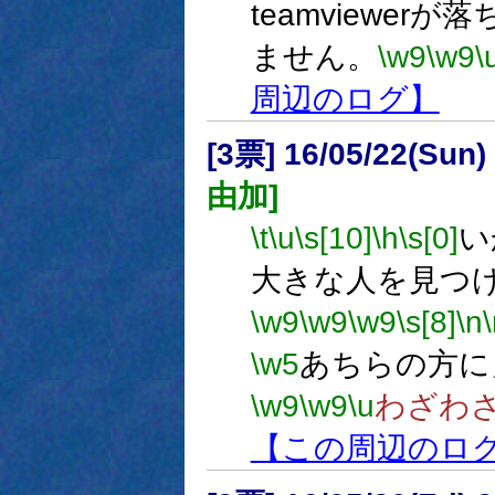
teamviewerが
ません。
\w9
\w9
\
周辺のログ】
[3票] 16/05/22(Sun
由加]
\t
\u
\s[10]
\h
\s[0]
い
大きな人を見つ
\w9
\w9
\w9
\s[8]
\n
\w5
あちらの方に
\w9
\w9
\u
わざわ
【この周辺のロ