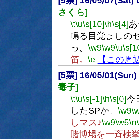
[5票] 16/05/07(Sat
さくら]
\t
\u
\s[10]
\h
\s[4]
あ
鳴る目覚ましの
っ。
\w9
\w9
\u
\s[1
笛。
\e
【この周
[5票] 16/05/01(Sun
毒子]
\t
\u
\s[-1]
\h
\s[0]
今
したSPか。
\w9
\
しマス♪
\w9
\w5
\n
賭博場を一斉検