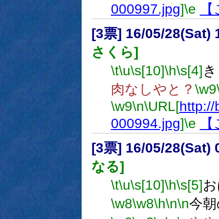
000997.jpg
]
\e
【
[3票] 16/05/28(Sat
さくら]
\t
\u
\s[10]
\h
\s[4]
き
肉なしやと？
\w9
\w9
\n
\URL[
http://
000994.jpg
]
\e
【
[3票] 16/05/28(Sat
なる]
\t
\u
\s[10]
\h
\s[5]
お
\w8
\w8
\h
\n
\n
今朝