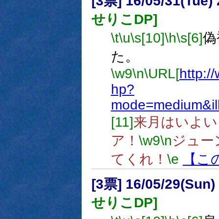
[3票] 16/05/31(Tue
せりこDP]
\t
\u
\s[10]
\h
\s[6]
偽
た。
\w9
\n
\URL[
http:/
hp?
mode=medium&il
[11]
来月はいよい
ア！
\w9
\n
ジュー
てくれ！
\e
【こ
[3票] 16/05/29(Sun
せりこDP]