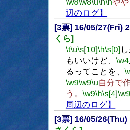
\w8
\w8
\u
\n
\n
やや
辺のログ】
[3票] 16/05/27(Fri
くら]
\t
\u
\s[10]
\h
\s[0]
し
もいいけど、
\w4
るってことを、
\
\w9
\w9
\u
自分で
う。
\w9
\h
\s[4]
\w
周辺のログ】
[3票] 16/05/26(Thu