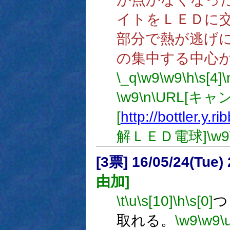
イトをＬＥＤに
部分で熱が逃げ
の集中する中心
\_q
\w9
\w9
\h
\s[4]
\
\w9
\n
\URL[キャ
[
http://bottler.y.r
解ＬＥＤ電球]
\w9
[3票] 16/05/24(Tue
由加]
\t
\u
\s[10]
\h
\s[0]
つ
取れる。
\w9
\w9
\