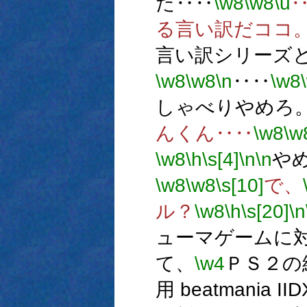
た‥‥
\w8
\w8
\u
る言い訳だココ
言い訳シリーズ
\w8
\w8
\n
‥‥
\w8
しゃべりやめろ
んくん‥‥
\w8
\w
\w8
\h
\s[4]
\n
\n
や
\w8
\w8
\s[10]
で、
ル？
\w8
\h
\s[20]
\n
ューマゲームに
て、
\w4
ＰＳ２の
用 beatmania II