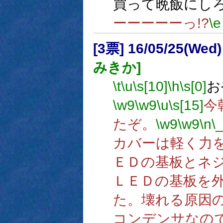
買って晩飯にしろ
ーーーーーっ!?
\e
[3票] 16/05/25(Wed
みきか]
\t
\u
\s[10]
\h
\s[0]
お
\w9
\w9
\u
\s[15]
今
たぞ。
\w9
\w9
\n
\
カバーは軽く力
ＥＤの基板とネ
ＬＥＤの基板を
た。壊れる原因
コンデンサなの