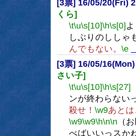
[3票] 16/05/20(Fri
くら]
\t
\u
\s[10]
\h
\s[0]
よ
しぶりのししゃ
んでもない。
\e
[3票] 16/05/16(Mon
さい子]
\t
\u
\s[10]
\h
\s[27]
ンが終わらない
殺せ！
\w9
あとは
\w9
\w9
\h
\n
\n
（お
べばいいっスか