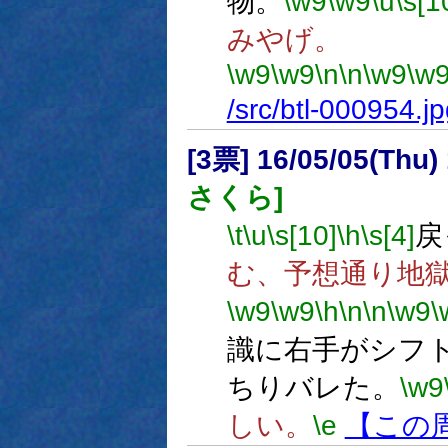
物。
\w9
\w9
\u
\s[1
みやげ。
\w9
\w9
\n
\n
\w9
\w
/src/btl-000954.j
[3票] 16/05/05(Thu
さくら]
\t
\u
\s[10]
\h
\s[4]
戻
む、予想通り地
\w9
\w9
\h
\n
\n
\w9
\
識に右手がシフ
ちりバレた。
\w9
しい。
\e
【この