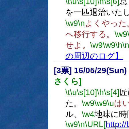
\t
\u
\s[10]
\h
\s[6]
息
を一匹退治いた
\w9
\n
よくやった
へ移行する。
\w9
せよ。
\w9
\w9
\h
\
の周辺のログ】
[3票] 16/05/29(Sun
さくら]
\t
\u
\s[10]
\h
\s[4]
匠
た。
\w9
\w9
\u
は
ル、
\w4
地味に時
\w9
\n
\URL[
http://