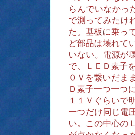
らんでいなかっ
で測ってみたけ
た。基板に乗っ
ど部品は壊れて
いない。電源が
で、ＬＥＤ素子
０Ｖを繋いだま
Ｄ素子一つ一つ
１１Ｖぐらいで
一つだけ同じ電
い。この中心の
が点かなくなっ