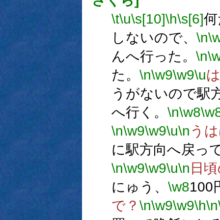
さくら]
\t
\u
\s[10]
\h
\s[6]
何
しないので、
\n
\
んへ行った。
\n
\
た。
\n
\w9
\w9
\u
うがないので駅
へ行く。
\n
\w8
\w
\n
\w9
\w9
\u
\n
うは
に駅方向へ戻っ
\n
\w9
\w9
\u
\n
日頃
にゅう、
\w8
10
で？
\n
\w9
\w9
\h
\n