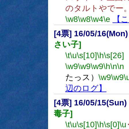
のタルトやでー
\w8
\w8
\w4
\e
【こ
[4票] 16/05/16(Mon
さい子]
\t
\u
\s[10]
\h
\s[26]
\w9
\w9
\w9
\h
\n
\n
たっス）
\w9
\w9
\
辺のログ】
[4票] 16/05/15(Sun
毒子]
\t
\u
\s[10]
\h
\s[0]
\u