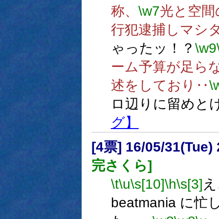
称、
\w7
光と空間
行犯逮捕しマシタ
ゃったッ！？
\w9
ーム予算が足ら
述をしており‥
\
ロ辺りに留めと
グ】
[4票] 16/05/31(Tue)
完さくら]
\t
\u
\s[10]
\h
\s[3]
え
beatmania に