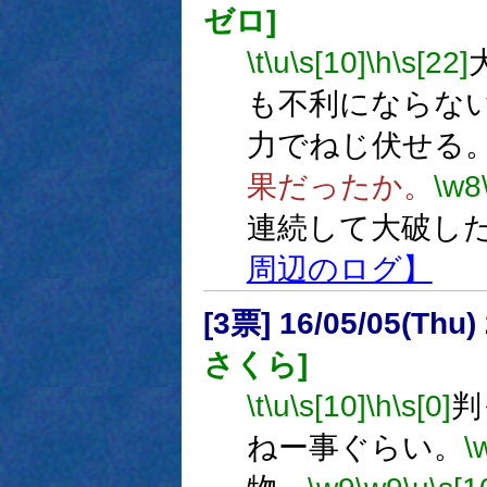
ゼロ]
\t
\u
\s[10]
\h
\s[22]
も不利にならな
力でねじ伏せる
果だったか。
\w8
連続して大破し
周辺のログ】
[3票] 16/05/05(Thu
さくら]
\t
\u
\s[10]
\h
\s[0]
判
ねー事ぐらい。
\