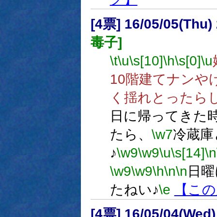
[4票] 16/05/05(Thu
毒子]
\t
\u
\s[10]
\h
\s[0]
\u
10階建てナンや
く揺れとったら
日に帰ってきた
たら、
\w7
冷蔵庫
♪
\w9
\w9
\u
\s[14]
\n
\w9
\w9
\h
\n
\n
日曜
たねい♪
\e
【この
[4票] 16/05/04(Wed