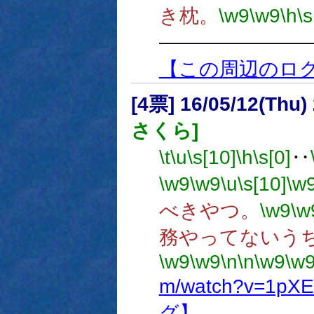
き枕。
\w9
\w9
\h
\s
―――――――
【この周辺のロ
[4票] 16/05/12(Thu
さくら]
\t
\u
\s[10]
\h
\s[0]
‥
\w9
\w9
\u
\s[10]
\w
べきやつ。
\w9
\w
務やってないう
\w9
\w9
\n
\n
\w9
\w
m/watch?v=1pXE
グ】