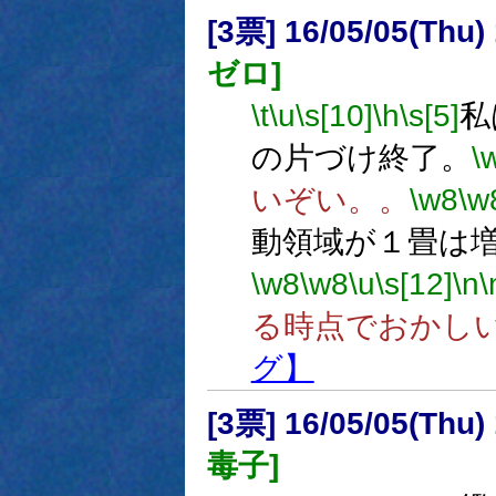
[3票] 16/05/05(Thu
ゼロ]
\t
\u
\s[10]
\h
\s[5]
私
の片づけ終了。
\
いぞい。。
\w8
\w
動領域が１畳は
\w8
\w8
\u
\s[12]
\n
\
る時点でおかし
グ】
[3票] 16/05/05(Thu
毒子]