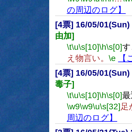
の周辺のログ】
[4票] 16/05/01(Sun
由加]
\t
\u
\s[10]
\h
\s[0]
す
え物言い。
\e
【
[4票] 16/05/01(Sun
毒子]
\t
\u
\s[10]
\h
\s[0]
最
\w9
\w9
\u
\s[32]
足
周辺のログ】