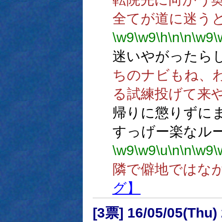
全てが道に迷う
\w9
\w9
\h
\n
\n
\w9
\
迷いやがったら
ちのナビもね、
る試練投げて来
帰りに懲りずに
すっげー楽なル
\w9
\w9
\u
\n
\n
\w9
\
隣で僻地ではな
グ】
[3票] 16/05/05(Thu