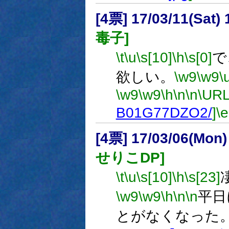
[4票] 17/03/11(Sat
毒子]
\t
\u
\s[10]
\h
\s[0]
で
欲しい。
\w9
\w9
\
\w9
\w9
\h
\n
\n
\URL
B01G77DZO2/
]
\e
[4票] 17/03/06(Mon
せりこDP]
\t
\u
\s[10]
\h
\s[23]
\w9
\w9
\h
\n
\n
平日
とがなくなった