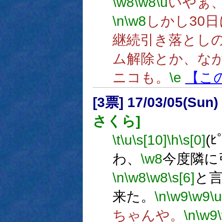
\w8
\w8
\u
いやぁ
\n
\w8
しかし30日
継続引き落とし
ム解除とか、な
ニコも。
\e
【こ
[3票] 17/03/05(Sun
さくら]
\t
\u
\s[10]
\h
\s[0]
(ﾋ
わ、
\w8
今度隣に
\n
\w8
\w8
\s[6]
と
来た。
\n
\w9
\w9
\u
ちゃんや。
\n
\w9