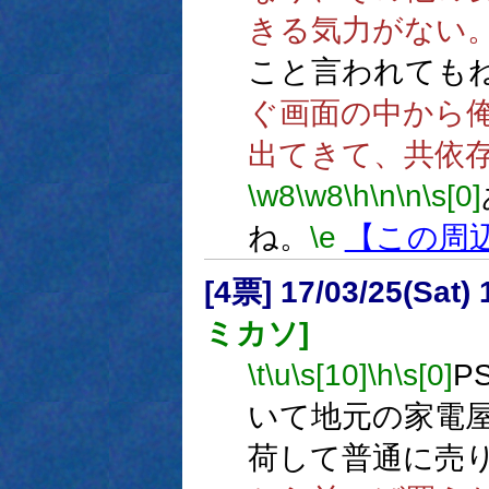
きる気力がない
こと言われても
ぐ画面の中から
出てきて、共依
\w8
\w8
\h
\n
\n
\s[0]
ね。
\e
【この周
[4票] 17/03/25(Sat
ミカソ]
\t
\u
\s[10]
\h
\s[0]
P
いて地元の家電
荷して普通に売