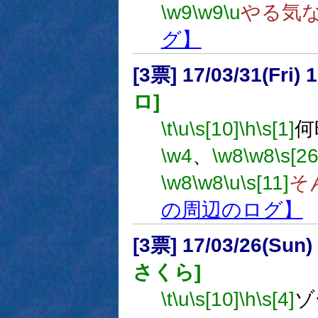
\w9
\w9
\u
やる気
グ】
[3票] 17/03/31(Fri
ロ]
\t
\u
\s[10]
\h
\s[1]
何
\w4
、
\w8
\w8
\s[26
\w8
\w8
\u
\s[11]
そ
の周辺のログ】
[3票] 17/03/26(Sun
さくら]
\t
\u
\s[10]
\h
\s[4]
ゾ