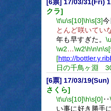
[6票] 17/03/31(Fri
クラ]
\t
\u
\s[10]
\h
\s[3]
今
とんど咲いてい
年も早すぎた。
\
\w2
…
\w2
\h
\n
\n
\s[
[
http://bottler.y.r
日の千鳥ヶ淵 30
[6票] 17/03/19(Sun
さくら]
\t
\u
\s[10]
\h
\s[0]
‥
い事に好き勝手