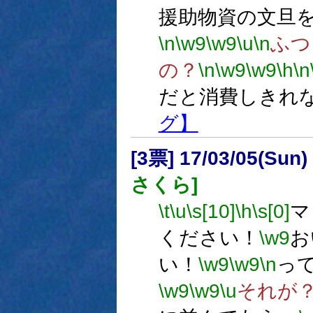
援助物資の文旦
\n
\w9
\w9
\u
\n
ふつ
の？
\n
\w9
\w9
\h
\n
だと消費しきれ
グ】
[3票] 17/03/05(Sun
さくら]
\t
\u
\s[10]
\h
\s[0]
マ
ください！
\w9
お
い！
\w9
\w9
\n
っ
\w9
\w9
\u
それが