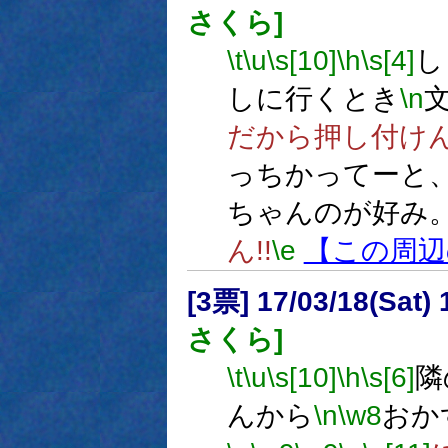
さくら]
\t
\u
\s[10]
\h
\s[4]
し
しに行くとき
\n
だから押し付け
っちかってーと
ちゃんのが好み
ん!!
\e
【この周辺
[3票] 17/03/18(Sat
さくら]
\t
\u
\s[10]
\h
\s[6]
隣
んから
\n
\w8
おか