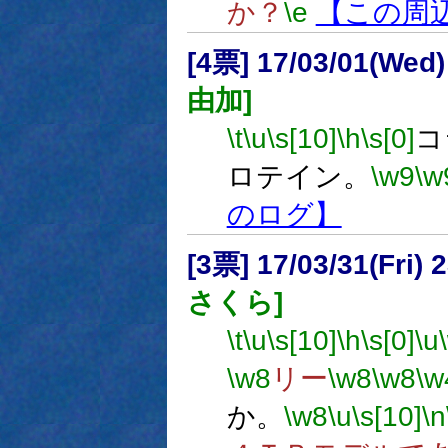
か？
\e
【この周
[4票] 17/03/01(Wed
由加]
\t
\u
\s[10]
\h
\s[0]
コ
ロテイン。
\w9
\w
のログ】
[3票] 17/03/31(Fri)
さくら]
\t
\u
\s[10]
\h
\s[0]
\u
\w8
リー
\w8
\w8
\w
か。
\w8
\u
\s[10]
\n