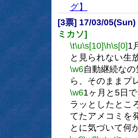
グ】
[3票] 17/03/05(Sun
ミカソ]
\t
\u
\s[10]
\h
\s[0]
1
と見られない生
\w6
自動継続なの
ら、そのままプ
\w6
1ヶ月と5日
ラッとしたとこ
てたアメコミを
とに気づいて何