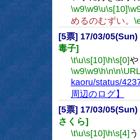
\w9
\w9
\u
\s[10]
\w
めるのむずい。
\
[5票] 17/03/05(Sun
毒子]
\t
\u
\s[10]
\h
\s[0]
や
\w9
\w9
\h
\n
\n
\URL
kaoru/status/42
周辺のログ】
[5票] 17/03/05(Sun
さくら]
\t
\u
\s[10]
\h
\s[4]
う