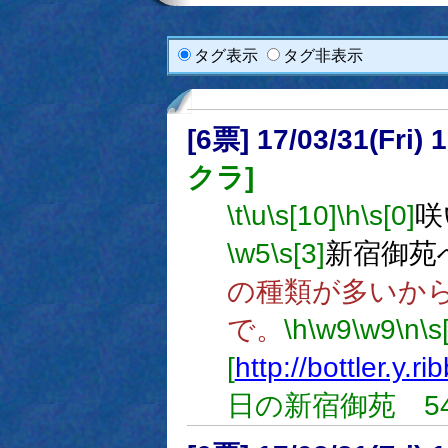
タグ表示
タグ非表示
[6票] 17/03/31(Fri
クラ]
\t
\u
\s[10]
\h
\s[0]
咲
\w5
\s[3]
新宿御苑
の種類が多いか
で。
\h
\w9
\w9
\n
\s
[
http://bottler.y.r
日の新宿御苑 54