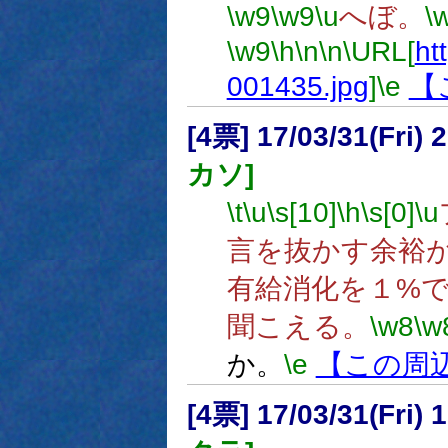
\w9
\w9
\u
へぼ。
\
\w9
\h
\n
\n
\URL[
htt
001435.jpg
]
\e
【
[4票] 17/03/31(Fri
カソ]
\t
\u
\s[10]
\h
\s[0]
\u
言を抜かす余裕
有給消化を１%
聞こえる。
\w8
\w
か。
\e
【この周
[4票] 17/03/31(Fri