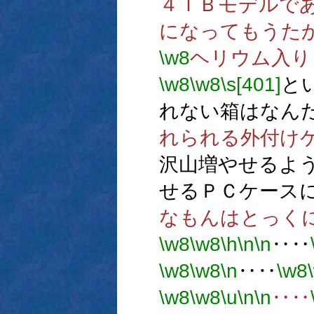
４ＴＢモデルである
になってもうた
\w8
ヘリウム入り
\w8
\w8
\s[401]
と
れない箱はなん
れられる外付け
沢山増やせるよ
せるＰＣケース
なもんはとっく
\w8
\w8
\h
\n
\n
‥‥
\w8
\w8
\n
‥‥
\w8
\w8
\w8
\u
\n
\n
‥‥