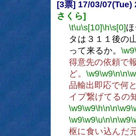
[3票] 17/03/07(Tue
さくら]
\t
\u
\s[10]
\h
\s[0]
ほ
タは３１１後の
って来るか。
\w9
得意先の依頼で
ど。
\w9
\w9
\n
\n
\
品輸出即応で何
イプ繋げてるの
\w9
\w9
\h
\n
\n
\w9
\
\w9
\w9
\u
\n
\n
\w9
\
枢に食い込んだ