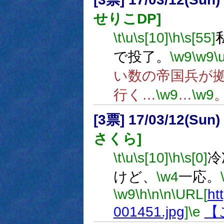
せりこDP]
\t
\u
\s[10]
\h
\s[55]
で投了。
\w9
\w9
\
い数の帝国兵が
行く…
\w9
…
\w9
[3票] 17/03/12(Sun
さくら]
\t
\u
\s[10]
\h
\s[0]
冷
けど、
\w4
一応。
\w9
\h
\n
\n
\URL[
htt
001451.jpg
]
\e
【