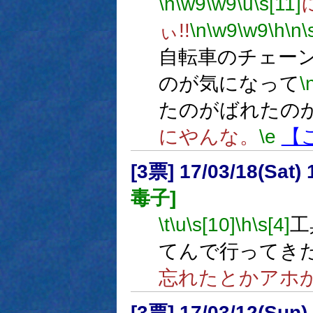
\n
\w9
\w9
\u
\s[11]
ぃ!!
\n
\w9
\w9
\h
\n
\
自転車のチェー
のが気になって
\
たのがばれたの
にやんな。
\e
【
[3票] 17/03/18(Sat
毒子]
\t
\u
\s[10]
\h
\s[4]
工
てんで行ってき
忘れたとかアホ
[3票] 17/03/12(Sun