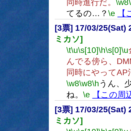
同時進行だ。
\w8
てるの…？
\e
【
[3票] 17/03/25(Sat
ミカソ]
\t
\u
\s[10]
\h
\s[0]
\u
んでる傍ら、DM
同時にやってAP
\w8
\w8
\h
うん、
ね。
\e
【この周
[3票] 17/03/25(Sat
ミカソ]