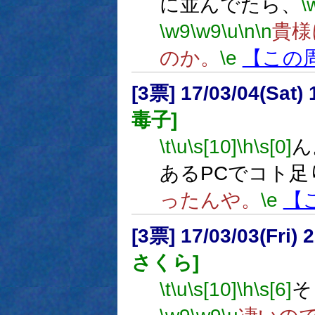
に並んでたら、
\
\w9
\w9
\u
\n
\n
貴様
のか。
\e
【この
[3票] 17/03/04(Sat
毒子]
\t
\u
\s[10]
\h
\s[0]
ん
あるPCでコト足
ったんや。
\e
【
[3票] 17/03/03(Fri
さくら]
\t
\u
\s[10]
\h
\s[6]
そ