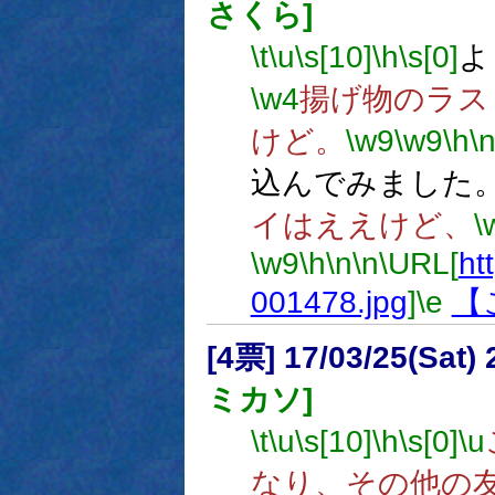
さくら]
\t
\u
\s[10]
\h
\s[0]
よ
\w4
揚げ物のラス
けど。
\w9
\w9
\h
\
込んでみました
イはええけど、
\
\w9
\h
\n
\n
\URL[
htt
001478.jpg
]
\e
【
[4票] 17/03/25(Sat
ミカソ]
\t
\u
\s[10]
\h
\s[0]
\u
なり、その他の