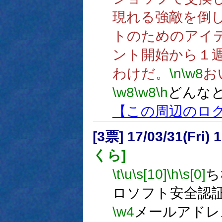
現れる強敵を倒
トのためのアイ
ント開始から１
わけだ。
\n
\w8
お
\w8
\w8
\h
どんな
【この周辺のロ
[3票] 17/03/31(Fri
くら]
\t
\u
\s[10]
\h
\s[0]
ち
ロソフト安全認
\w4
メールアドレ