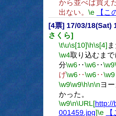
から並べば買え
出ない。
\e
【こ
[4票] 17/03/18(Sat
さくら]
\t
\u
\s[10]
\h
\s[4]
ま
\w4
取り込むまで
分
\w6
‥
\w6
‥
\w9
げ
\w6
‥
\w6
‥
\w9
\w9
\w9
\h
\n
\n
ヨー
かった。
\w9
\n
\URL[
http://
001459.jpg
]
\e
【