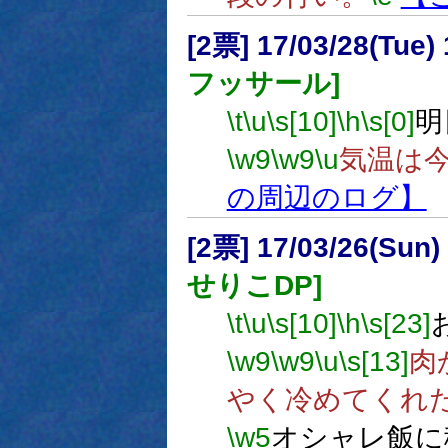
[2票] 17/03/28(Tue
フッサール]
\t
\u
\s[10]
\h
\s[0]
明
\w9
\w9
\u
気温は
の周辺のログ】
[2票] 17/03/26(Sun
せりこDP]
\t
\u
\s[10]
\h
\s[23]
\w9
\w9
\u
\s[13]
肉
やく冷めてくれ
\w5
オシャレ飯に