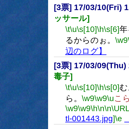
[3票] 17/03/10(Fri
ッサール]
\t
\u
\s[10]
\h
\s[6]
年
るからのぉ。
\w9
辺のログ】
[3票] 17/03/09(Thu
毒子]
\t
\u
\s[10]
\h
\s[0]
む
ら。
\w9
\w9
\u
こ
\w9
\w9
\h
\n
\n
\URL
tl-001443.jpg
]
\e