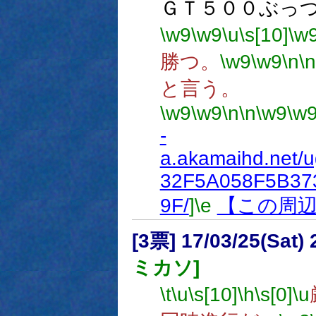
ＧＴ５００ぶっ
\w9
\w9
\u
\s[10]
\w
勝つ。
\w9
\w9
\n
\n
と言う。
\w9
\w9
\n
\n
\w9
\w
-
a.akamaihd.net/
32F5A058F5B37
9F/
]
\e
【この周
[3票] 17/03/25(Sat
ミカソ]
\t
\u
\s[10]
\h
\s[0]
\u