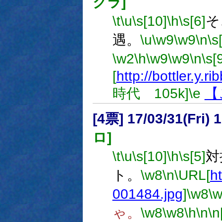
クラ]
\t
\u
\s[10]
\h
\s[6]
そ
遇。
\u
\w9
\w9
\n
\s
\w2
\h
\w9
\w9
\n
\s[
[
http://bottler.y.r
時代 105k]
\e
【
[4票] 17/03/31(Fri
ロ]
\t
\u
\s[10]
\h
\s[5]
対
ト。
\w8
\n
\URL[
ht
001484.jpg
]
\w8
\
ゃ。
\w8
\w8
\h
\n
\n