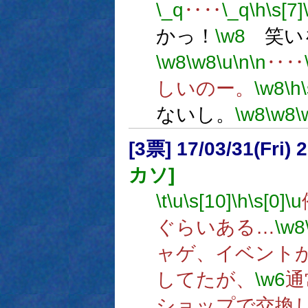
\_q
‥‥
\_q
\h
\s[7]
かっ！
\w8
笑い
\w8
\w8
\u
\n
\n
‥‥
しいのー。
\w8
\h
ないし。
\w8
\w8
\
[3票] 17/03/31(Fri
カソ]
\t
\u
\s[10]
\h
\s[0]
\u
ぐらいある…
\w8
ャゲ、イベント
してたが、
\w6
通
ショップで交換