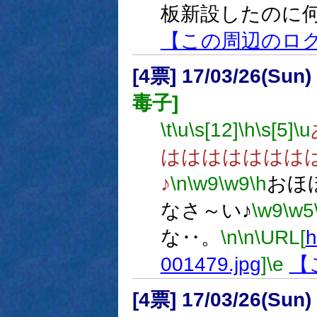
板新設したのに
【この周辺のロ
[4票] 17/03/26(Sun
毒子]
\t
\u
\s[12]
\h
\s[5]
\u
はははははははは
♪
\n
\w9
\w9
\h
おほ
なさ～い♪
\w9
\w5
な‥。
\n
\n
\URL[
h
001479.jpg
]
\e
【
[4票] 17/03/26(Sun