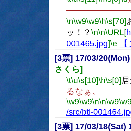
―――――――
\n
\w9
\w9
\h
\s[70]
ッ！？
\n
\n
\URL[
h
001465.jpg
]
\e
【
[3票] 17/03/20(Mon
さくら]
\t
\u
\s[10]
\h
\s[0]
居
るなぁ。
\w9
\w9
\n
\n
\w9
\w
/src/btl-001464.j
[3票] 17/03/18(Sat