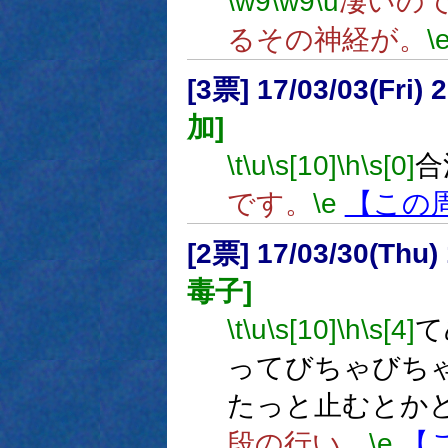
\w9
\w9
\u
凄いの
るその神経が。
\
[3票] 17/03/03(Fri
加]
\t
\u
\s[10]
\h
\s[0]
合
です。
\e
【この
[2票] 17/03/30(Thu
毒子]
\t
\u
\s[10]
\h
\s[4]
て
ってびちゃびち
たっと止むとか
段の行い。
\e
【