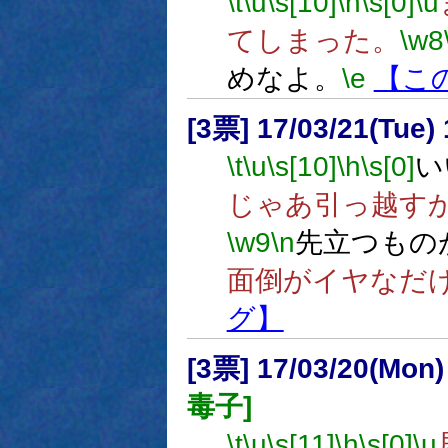
\t
\u
\s[10]
\h
\s[0]
\u
てしまった。
\w8
めなよ。
\e
【こ
[3票] 17/03/21(Tue)
\t
\u
\s[10]
\h
\s[0]
い
じゃあ引っ越す
\w9
\n
先立つもの
面倒がイヤなだ
グ】
[3票] 17/03/20(Mon
毒子]
\t
\u
\s[11]
\h
\s[0]
\u