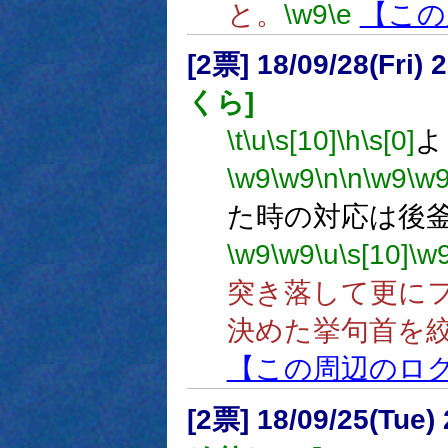
と。
\w9
\e
【この
[2票] 18/09/28(Fri
くら]
\t
\u
\s[10]
\h
\s[0]
よ
\w9
\w9
\n
\n
\w9
\w
た時の対応は後
\w9
\w9
\u
\s[10]
\w
突き落して更に
決めた挙句首を
【この周辺のロ
[2票] 18/09/25(Tue