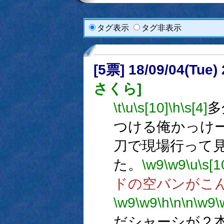
タグ表示
タグ非表示
[5票] 18/09/04(Tue
さくら]
\t
\u
\s[10]
\h
\s[4]
多
つける俺かっけ
刀で現場行って
た。
\w9
\w9
\u
\s[1
ドの空バンがこ
\w9
\w9
\h
\n
\n
\w9
\
だシャーシが２