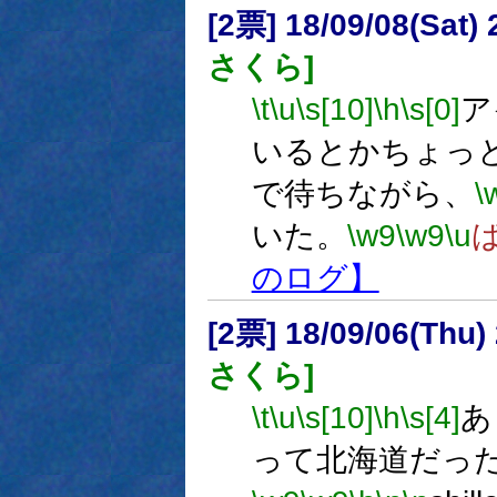
[2票] 18/09/08(Sat
さくら]
\t
\u
\s[10]
\h
\s[0]
ア
いるとかちょっ
で待ちながら、
\
いた。
\w9
\w9
\u
のログ】
[2票] 18/09/06(Thu
さくら]
\t
\u
\s[10]
\h
\s[4]
あ
って北海道だっ