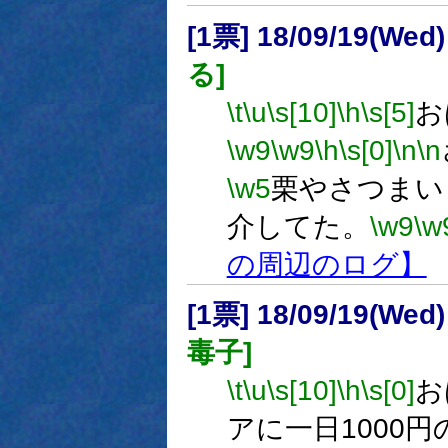
[1票] 18/09/19(Wed)
る]
\t
\u
\s[10]
\h
\s[5]
お
\w9
\w9
\h
\s[0]
\n
\n
\w5
栗やさつまい
介してた。
\w9
\w
の周辺のログ】
[1票] 18/09/19(Wed
毒子]
\t
\u
\s[10]
\h
\s[0]
お
アに一日1000