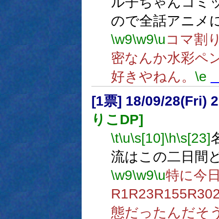
ル子ちゃんコミ
ので全話アニメ
\w9
\w9
\u
コマ割
密なんか水彩ペ
好きやねん。
\e
[1票] 18/09/28(Fri
りこDP]
\t
\u
\s[10]
\h
\s[23]
流はこの二日間
\w9
\w9
\u
特に今
R1R23R155
態だったんだそ