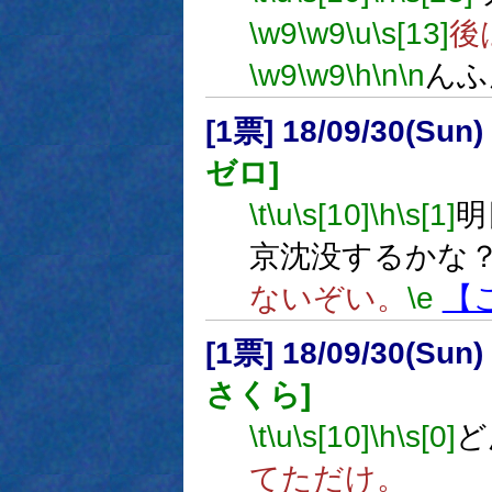
\w9
\w9
\u
\s[13]
後
\w9
\w9
\h
\n
\n
んふ
[1票] 18/09/30(Sun
ゼロ]
\t
\u
\s[10]
\h
\s[1]
明
京沈没するかな
ないぞい。
\e
【
[1票] 18/09/30(Sun
さくら]
\t
\u
\s[10]
\h
\s[0]
ど
てただけ。