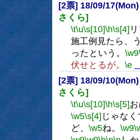
[2票] 18/09/17(Mon
さくら]
\t
\u
\s[10]
\h
\s[4]
リ
施工例見たら、
ったという。
\w9
伏せとるが。
\e
[2票] 18/09/10(Mon
さくら]
\t
\u
\s[10]
\h
\s[5]
お
\w5
\s[4]
じゃなく
ど、
\w5
ね。
\w9
\
\w9
\w9
\h
\n
\n
しか