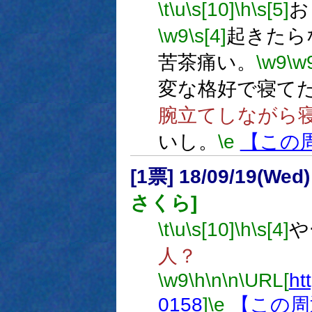
\t
\u
\s[10]
\h
\s[5]
お
\w9
\s[4]
起きたら
苦茶痛い。
\w9
\w
変な格好で寝て
腕立てしながら
いし。
\e
【この
[1票] 18/09/19(Wed
さくら]
\t
\u
\s[10]
\h
\s[4]
や
人？
\w9
\h
\n
\n
\URL[
ht
0158
]
\e
【この周