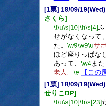
[1票] 18/09/19(Wed
さくら]
\t
\u
\s[10]
\h
\s[4]
ふ
せがなくなって
た。
\w9
\w9
\u
サ
ほど座りっぱな
あって、
\w4
また
老人。
\e
【この
[1票] 18/09/19(Wed
せりこDP]
\t
\u
\s[10]
\h
\s[23]