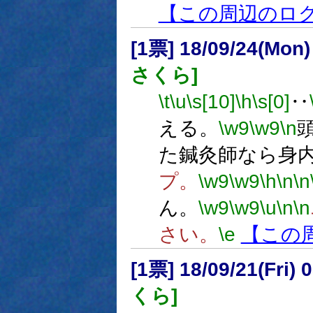
【この周辺のロ
[1票] 18/09/24(Mon
さくら]
\t
\u
\s[10]
\h
\s[0]
‥
える。
\w9
\w9
\n
た鍼灸師なら身
プ。
\w9
\w9
\h
\n
\n
ん。
\w9
\w9
\u
\n
\n
さい。
\e
【この
[1票] 18/09/21(Fri
くら]