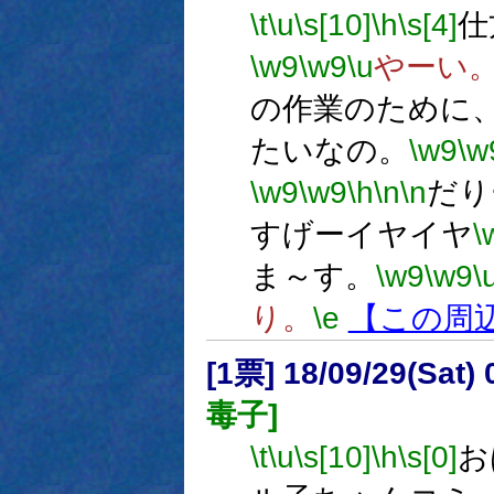
\t
\u
\s[10]
\h
\s[4]
仕
\w9
\w9
\u
やーい
の作業のために
たいなの。
\w9
\w
\w9
\w9
\h
\n
\n
だり
すげーイヤイヤ
\
ま～す。
\w9
\w9
\
り。
\e
【この周
[1票] 18/09/29(Sat
毒子]
\t
\u
\s[10]
\h
\s[0]
お