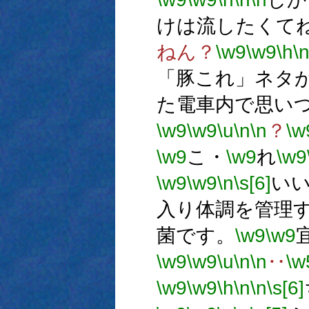
けは流したくて
ねん？
\w9
\w9
\h
\
「豚これ」ネタ
た電車内で思い
\w9
\w9
\u
\n
\n
？
\w
\w9
こ・
\w9
れ
\w9
\w9
\w9
\n
\s[6]
い
入り体調を管理
菌です。
\w9
\w9
\w9
\w9
\u
\n
\n
‥
\w
\w9
\w9
\h
\n
\n
\s[6]