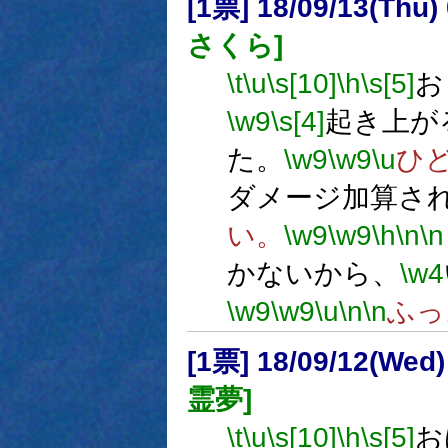
[1票] 18/09/13(Thu
さくら]
\t
\u
\s[10]
\h
\s[5]
お
\w9
\s[4]
起き上が
た。
\w9
\w9
\u
ひ
ダメージ加算さ
い。
\w9
\w9
\h
\n
\n
かないから、
\w4
\w9
\w9
\u
\n
\n
ふっ
[1票] 18/09/12(Wed
霊夢]
\t
\u
\s[10]
\h
\s[5]
お