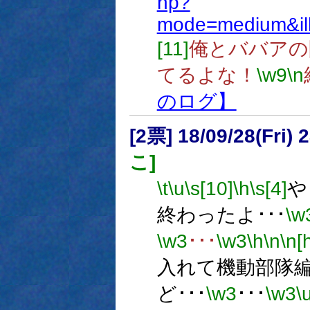
hp?
mode=medium&il
[11]
俺とババアの
てるよな！
\w9
\n
のログ】
[2票] 18/09/28(Fri)
こ]
\t
\u
\s[10]
\h
\s[4]
や
終わったよ･･･
\w
\w3
･･･
\w3
\h
\n
\n[h
入れて機動部隊
ど･･･
\w3
･･･
\w3
\