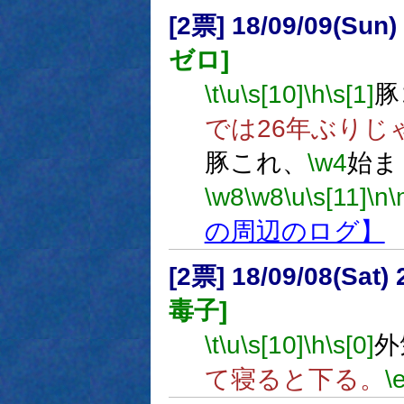
[2票] 18/09/09(Sun
ゼロ]
\t
\u
\s[10]
\h
\s[1]
豚
では26年ぶりじ
豚これ、
\w4
始ま
\w8
\w8
\u
\s[11]
\n
\
の周辺のログ】
[2票] 18/09/08(Sat
毒子]
\t
\u
\s[10]
\h
\s[0]
外
て寝ると下る。
\