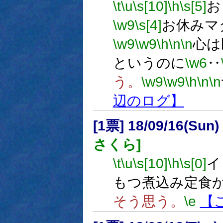
\t
\u
\s[10]
\h
\s[5]
お
\w9
\s[4]
お休みマ
\w9
\w9
\h
\n
\n
心は
というのに
\w6
‥
う。
\w9
\w9
\h
\n
\n
辺のログ】
[1票] 18/09/16(Sun
さくら]
\t
\u
\s[10]
\h
\s[0]
イ
もつ煮込み定食
そう思う。
\e
【