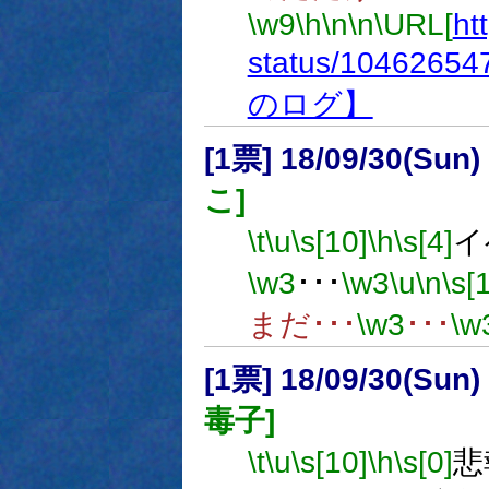
\w9
\h
\n
\n
\URL[
ht
status/1046265
のログ】
[1票] 18/09/30(Sun)
こ]
\t
\u
\s[10]
\h
\s[4]
イ
\w3
･･･
\w3
\u
\n
\s[
まだ･･･
\w3
･･･
\w
[1票] 18/09/30(Sun
毒子]
\t
\u
\s[10]
\h
\s[0]
悲