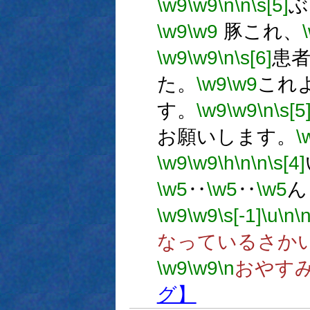
\w9
\w9
\n
\n
\s[5]
ぶ
\w9
\w9
豚これ、
\w9
\w9
\n
\s[6]
患
た。
\w9
\w9
これ
す。
\w9
\w9
\n
\s[5
お願いします。
\
\w9
\w9
\h
\n
\n
\s[4]
\w5
‥
\w5
‥
\w5
ん
\w9
\w9
\s[-1]
\u
\n
\
なっているさか
\w9
\w9
\n
おやす
グ】