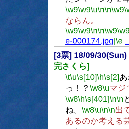
\w9
\w9
\u
\n
\n
\w9
\
ならん。
\w9
\w9
\n
\n
\w9
\w
e-000174.jpg
]
\e
[3票] 18/09/30(Sun)
完さくら]
\t
\u
\s[10]
\h
\s[2]
あ
っ！？
\w8
\u
マジ
\w8
\h
\s[401]
\n
\n
ね。
\w8
\u
\n
\n
出
あるのか考える