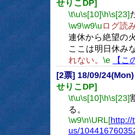
せりこDP]
\t
\u
\s[10]
\h
\s[23]
\w9
\w9
\u
ログ読
連休から絶望の
ここは明日休み
れない。
\e
【こ
[2票] 18/09/24(Mon
せりこDP]
\t
\u
\s[10]
\h
\s[23]
る。
\w9
\n
\URL[
http:/
us/10441676035