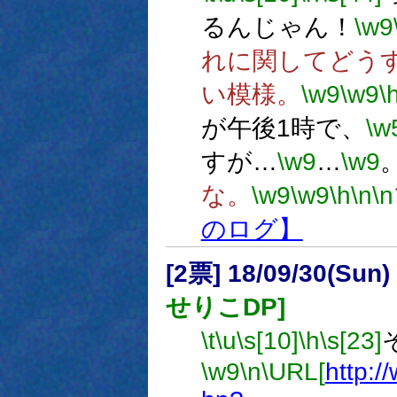
るんじゃん！
\w9
れに関してどう
い模様。
\w9
\w9
\
が午後1時で、
\w
すが…
\w9
…
\w9
な。
\w9
\w9
\h
\n
\n
のログ】
[2票] 18/09/30(Sun
せりこDP]
\t
\u
\s[10]
\h
\s[23]
\w9
\n
\URL[
http:/