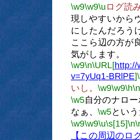
\w9
\w9
\u
ログ読
現しやすいから
にしたんだろう
ここら辺の方が
気がします。
\w9
\n
\URL[
http:
v=7yUq1-BRlPE
]
いし。
\w9
\w9
\h
\
\w5
自分のナロー
なぁ、
\w5
という
\w9
\w9
\u
\s[15]
\n
\
【この周辺のロ