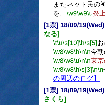
またネット民の
を。
\w9
\w9
\u
炎
[1票] 18/09/19(Wed
なる]
\t
\u
\s[10]
\h
\s[5]
お
\w8
\w8
\h
\n
\n
今朝
\w8
\w8
\u
\n
\n
東京
\w8
\w8
\h
\s[3]
\n
\n
の周辺のログ】
[1票] 18/09/19(Wed
さくら]