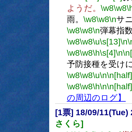
ようだ。
\w8
\w8
\
雨。
\w8
\w8
\n
サ
\w8
\w8
\n
弾幕指数
\w8
\w8
\u
\s[13]
\n
\
\w8
\w8
\h
\s[4]
\n
\n
予防接種を受け
\w8
\w8
\u
\n
\n[half
\w8
\w8
\h
\n
\n[half
の周辺のログ】
[1票] 18/09/11(Tue
さくら]