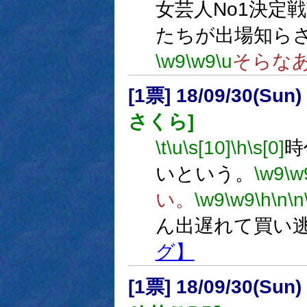
女芸人No1決定戦
たちが出場知ら
\w9
\w9
\u
そらな
[1票] 18/09/30(Sun
さくら]
\t
\u
\s[10]
\h
\s[0]
時
いという。
\w9
\w
い。
\w9
\w9
\h
\n
\n
ん出遅れて買い
グ】
[1票] 18/09/30(Sun