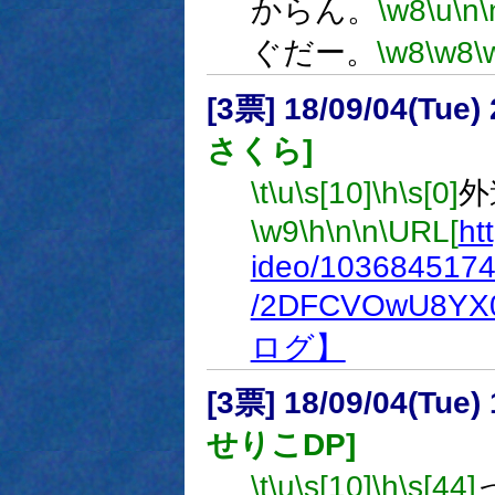
からん。
\w8
\u
\n
\
ぐだー。
\w8
\w8
\
[3票] 18/09/04(Tue
さくら]
\t
\u
\s[10]
\h
\s[0]
外
\w9
\h
\n
\n
\URL[
ht
ideo/1036845174
/2DFCVOwU8YX0
ログ】
[3票] 18/09/04(Tue
せりこDP]
\t
\u
\s[10]
\h
\s[44]