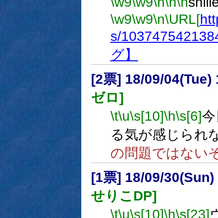
\w9
\w9
\h
\n
\n
shi
\w9
\w9
\n
\URL[
htt
s/103747542138
グ】
[2票] 18/09/04(Tue
ゼロ]
\t
\u
\s[10]
\h
\s[6]
今
る気が感じられ
の問題ではない
[1票] 18/09/30(Sun
せりこDP]
\t
\u
\s[10]
\h
\s[23]