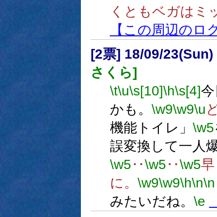
くともベガはミ
【この周辺のロ
[2票] 18/09/23(Sun
さくら]
\t
\u
\s[10]
\h
\s[4]
今
かも。
\w9
\w9
\u
機能トイレ」
\w5
誤変換して一人
\w5
‥
\w5
‥
\w5
早
に。
\w9
\w9
\h
\n
\n
みたいだね。
\e