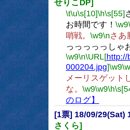
せりこDP]
\t
\u
\s[10]
\h
\s[55]
お時間です！
\w9
哨戦。
\w9
\n
さあ
っっっっっしゃ
\w9
\n
\URL[
http://
000204.jpg
]
\w9
\
メーリスゲット
な。
\w9
\w9
\h
\s[5
のログ】
[1票] 18/09/29(Sat
さくら]