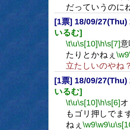
だっていうのに
[1票] 18/09/27(Thu
いるむ]
\t
\u
\s[10]
\h
\s[7]
意
たりとかねぇ
\w9
立たしいのやね
[1票] 18/09/27(Thu
いるむ]
\t
\u
\s[10]
\h
\s[6]
オ
もゴリ押しでま
ねぇ
\w9
\w9
\u
\s[1