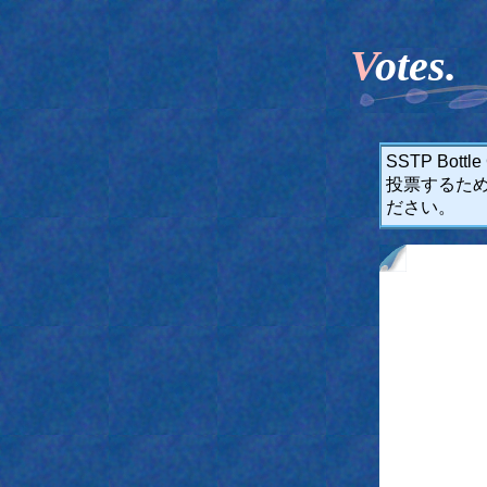
Votes.
SSTP Bot
投票するために
ださい。