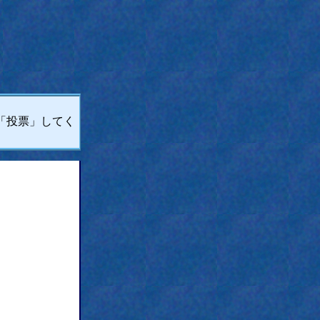
グに「投票」してく