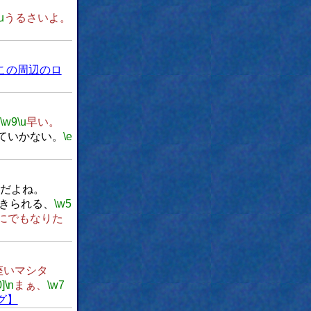
u
うるさいよ。
この周辺のロ
\w9
\u
早い。
ていかない。
\e
だよね。
きられる、
\w5
にでもなりた
座いマシタ
0]
\n
まぁ、
\w7
グ】