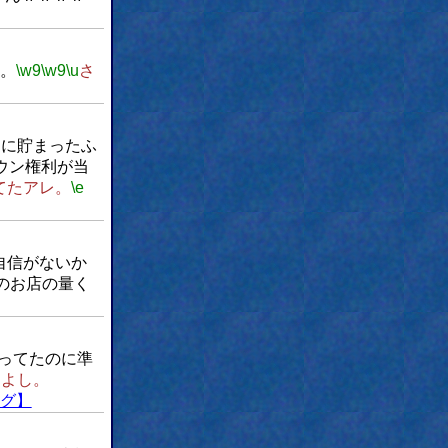
。
\w9
\w9
\u
さ
りに貯まったふ
ウン権利が当
てたアレ。
\e
自信がないか
のお店の量く
ってたのに準
ぁよし。
グ】