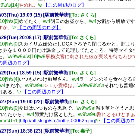
w9
\u
\s[14]
やめれ。
\e
【この周辺のログ】
0/03(Thu) 19:09 (15) [駅前繁華街]
[To: さくら]
[10]
\h
\s[0]
めでたく、
\w4
明日のお昼から、
\w4
お粥から解放です
すか。
\e
【この周辺のログ】
0/29(Tue) 20:08 (17) [駅前繁華街]
[To: さくら]
[10]
\h
\s[0]
スカイリム始めたしDQXそろそろ閉じるかと、貯ま
き券を１０００円だけ課金して処理してたところ、特等マイタ
た。
\w9
\w9
\u
\s[10]
\w9
事務次官に刺された彼が実装を待ちわび
の周辺のログ】
0/29(Tue) 18:59 (15) [駅前繁華街]
[To: さくら]
[10]
\h
\s[4]
いつものつけ麺屋さん、
\w4
ラーメンの並を食べきる
\w4
まだ小。
\w9
\w9
\u
ＯＬか貴様は。
\w9
\w9
\h
\n
\n
それでも普通
はある。
\e
【この周辺のログ】
0/27(Sun) 19:00 (22) [駅前繁華街]
[To: さくら]
[10]
\h
\s[0]
今日はいつものを黒豚で。
\w9
\w9
\n
温玉落とそうと思
れてたから、
\w4
卵黄だけ落とした。
\w9
\w9
\u
割れとるけどま
\n
\n
\URL[
http://btl.skr.jp/src/bottle-000625.jpg
]
\e
【この周辺のロ
0/27(Sun) 18:38 (23) [駅前繁華街]
[To: 毒子]