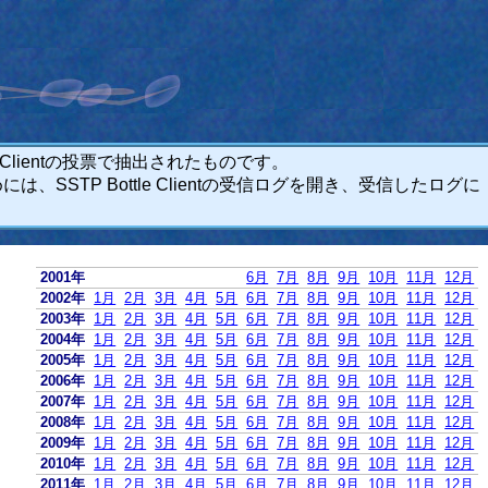
tle Clientの投票で抽出されたものです。
は、SSTP Bottle Clientの受信ログを開き、受信したロ
2001年
6月
7月
8月
9月
10月
11月
12月
2002年
1月
2月
3月
4月
5月
6月
7月
8月
9月
10月
11月
12月
2003年
1月
2月
3月
4月
5月
6月
7月
8月
9月
10月
11月
12月
2004年
1月
2月
3月
4月
5月
6月
7月
8月
9月
10月
11月
12月
2005年
1月
2月
3月
4月
5月
6月
7月
8月
9月
10月
11月
12月
2006年
1月
2月
3月
4月
5月
6月
7月
8月
9月
10月
11月
12月
2007年
1月
2月
3月
4月
5月
6月
7月
8月
9月
10月
11月
12月
2008年
1月
2月
3月
4月
5月
6月
7月
8月
9月
10月
11月
12月
2009年
1月
2月
3月
4月
5月
6月
7月
8月
9月
10月
11月
12月
2010年
1月
2月
3月
4月
5月
6月
7月
8月
9月
10月
11月
12月
2011年
1月
2月
3月
4月
5月
6月
7月
8月
9月
10月
11月
12月