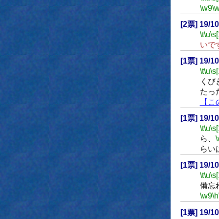
\w9
\
[2票] 19/1
\t
\u
\s
いで
[1票] 19/1
\t
\u
\s
くび
たっ
【こ
[1票] 19/1
\t
\u
\s
ら、
らい
[1票] 19/1
\t
\u
\s
備忘
\w9
\h
[1票] 19/1