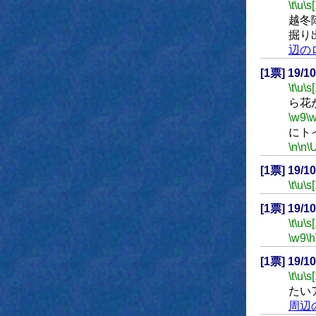
\t
\u
\s
越冬
掘り
辺の
[1票] 19/1
\t
\u
\s
ら花
\w9
\
にト
\n
\n
\
[1票] 19/1
\t
\u
\s
[1票] 19/1
\t
\u
\s
\w9
\h
[1票] 19/1
\t
\u
\s
たい
周辺