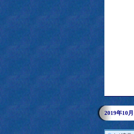
2019年1