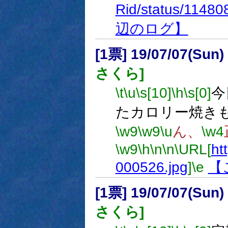
Rid/status/1148
辺のログ】
[1票] 19/07/07(Sun
さくら]
\t
\u
\s[10]
\h
\s[0]
今
たカロリー焼き
\w9
\w9
\u
ん、
\w4
\w9
\h
\n
\n
\URL[
htt
000526.jpg
]
\e
【
[1票] 19/07/07(Sun
さくら]