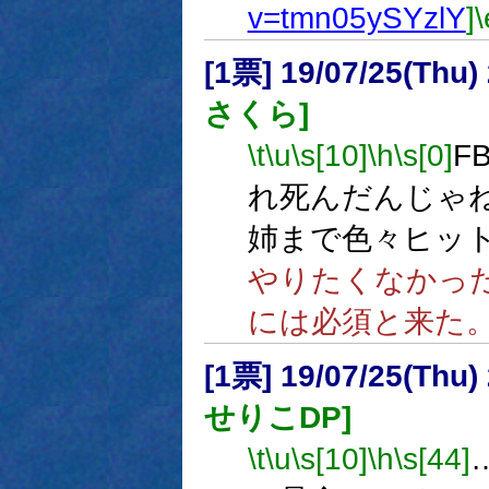
v=tmn05ySYzlY
]
\
[1票] 19/07/25(Thu
さくら]
\t
\u
\s[10]
\h
\s[0]
F
れ死んだんじゃ
姉まで色々ヒッ
やりたくなかっ
には必須と来た
[1票] 19/07/25(Thu
せりこDP]
\t
\u
\s[10]
\h
\s[44]