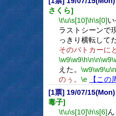
[1票] 19/07/15(Mon
さくら]
\t
\u
\s[10]
\h
\s[0]
い
ラストシーンで
っきり横転して
そのパトカーに
\w9
\w9
\h
\n
\n
\w9
\
えた。
\w9
\w9
\u
\
のぅ。
\e
【この
[1票] 19/07/15(Mon
毒子]
\t
\u
\s[10]
\h
\s[6]
ん