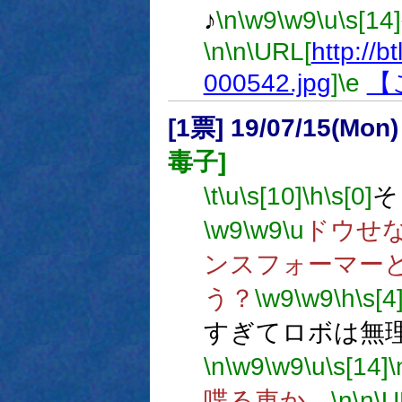
♪
\n
\w9
\w9
\u
\s[14]
\n
\n
\URL[
http://bt
000542.jpg
]
\e
【
[1票] 19/07/15(Mon
毒子]
\t
\u
\s[10]
\h
\s[0]
そ
\w9
\w9
\u
ドウせな
ンスフォーマー
う？
\w9
\w9
\h
\s[4
すぎてロボは無
\n
\w9
\w9
\u
\s[14]
\
喋る車か。
\n
\n
\U