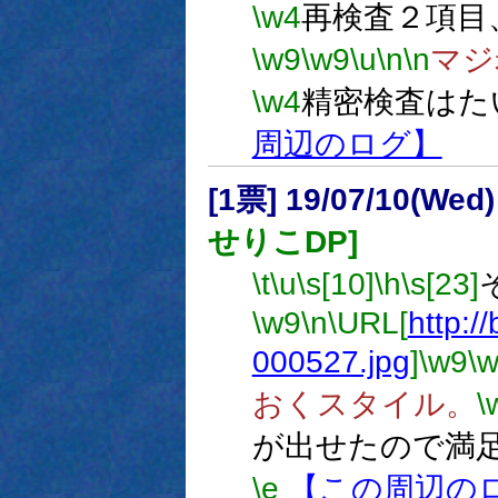
\w4
再検査２項目
\w9
\w9
\u
\n
\n
マジ
\w4
精密検査はた
周辺のログ】
[1票] 19/07/10(Wed
せりこDP]
\t
\u
\s[10]
\h
\s[23]
\w9
\n
\URL[
http://
000527.jpg
]
\w9
\
おくスタイル。
\
が出せたので満
\e
【この周辺の