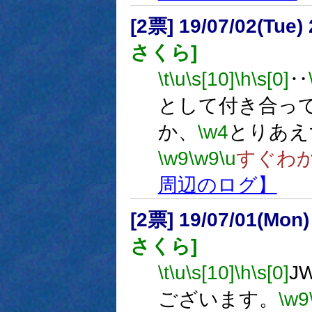
[2票] 19/07/02(Tue
さくら]
\t
\u
\s[10]
\h
\s[0]
‥
として付き合っ
か、
\w4
とりあえ
\w9
\w9
\u
すぐわ
周辺のログ】
[2票] 19/07/01(Mon
さくら]
\t
\u
\s[10]
\h
\s[0]
J
ございます。
\w9