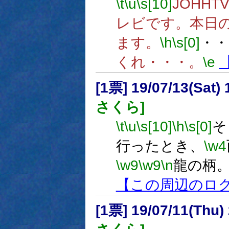
\t
\u
\s[10]
JOHHT
レビです。本日
ます。
\h
\s[0]
・・
くれ・・・。
\e
[1票] 19/07/13(Sat
さくら]
\t
\u
\s[10]
\h
\s[0]
そ
行ったとき、
\w4
\w9
\w9
\n
龍の柄
【この周辺のロ
[1票] 19/07/11(Thu