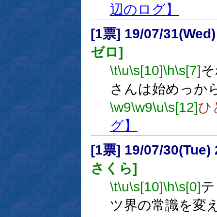
辺のログ】
[1票] 19/07/31(Wed
ゼロ]
\t
\u
\s[10]
\h
\s[7]
そ
さんは始めっか
\w9
\w9
\u
\s[12]
ひ
グ】
[1票] 19/07/30(Tue
さくら]
\t
\u
\s[10]
\h
\s[0]
テ
ツ界の常識を変