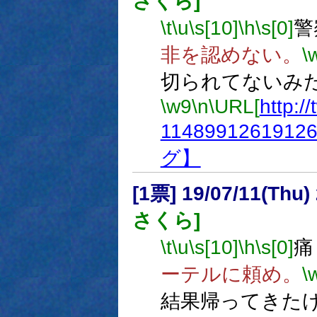
さくら]
\t
\u
\s[10]
\h
\s[0]
警
非を認めない。
\
切られてないみ
\w9
\n
\URL[
http:/
1148991261912
グ】
[1票] 19/07/11(Thu
さくら]
\t
\u
\s[10]
\h
\s[0]
痛
ーテルに頼め。
\
結果帰ってきた