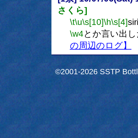
さくら]
\t
\u
\s[10]
\h
\s[4]
s
\w4
とか言い出し
の周辺のログ】
©2001-2026 SSTP Bottle 