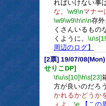
ればいけない事
な。
\w9
\n
マナー
\w9
\w9
\h
\n
\n
存外
くさんいるもの
くように。
\u
\s[1
周辺のログ】
[2票] 19/07/08(Mon
せりこDP]
\t
\u
\s[10]
\h
\s[23]
方が良いのだろ
かれるかどうか
ぇよ。
\e
【この