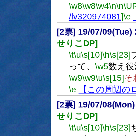
\w8
\w8
\w4
\n
\n
\U
/lv320974081
]
\e
[2票] 19/07/09(Tue
せりこDP]
\t
\u
\s[10]
\h
\s[23]
って、
\w5
数え役
\w9
\w9
\u
\s[15]
そ
\e
【この周辺の
[2票] 19/07/08(Mon
せりこDP]
\t
\u
\s[10]
\h
\s[23]