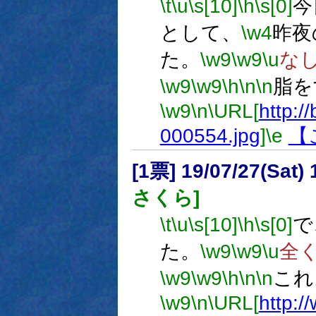
\t
\u
\s[10]
\h
\s[0]
今
として、
\w4
昨夜
た。
\w9
\w9
\u
な
\w9
\w9
\h
\n
\n
脂を
\w9
\n
\URL[
http://
000554.jpg
]
\e
【
[1票] 19/07/27(Sat
さくら]
\t
\u
\s[10]
\h
\s[0]
で
た。
\w9
\w9
\u
全
\w9
\w9
\h
\n
\n
これ
\w9
\n
\URL[
http: