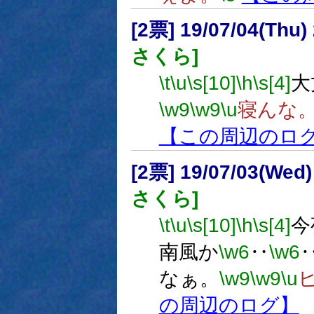
[2票] 19/07/04(Thu
さくら]
\t
\u
\s[10]
\h
\s[4]
大
\w9
\w9
\u
寝んな
【この周辺のロ
[2票] 19/07/03(Wed
さくら]
\t
\u
\s[10]
\h
\s[4]
今
南風か
\w6
‥
\w6
なぁ。
\w9
\w9
\u
の周辺のログ】