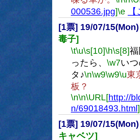
000536.jpg
]
\e
【
[1票] 19/07/15(Mon
毒子]
\t
\u
\s[10]
\h
\s[8]
福
ったら、
\w7
いつ
タ♪
\n
\w9
\w9
\u
東
板？
\n
\n
\URL[
http://b
n/69018493.html
]
[1票] 19/07/15(Mon
キャベツ]