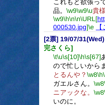
これもと欲張っ
品。
\w9
\w9
\u
貴
\w9
\h
\n
\n
\URL[
htt
000530.jpg
]
\e
【
[2票] 19/07/31(Wed)
完さくら]
\t
\u
\s[10]
\h
\s[67]
ので忙しいから
とるんや？
\w8
\h
ガエルさん。
\w8
ニアックな。
\w8
いのに。