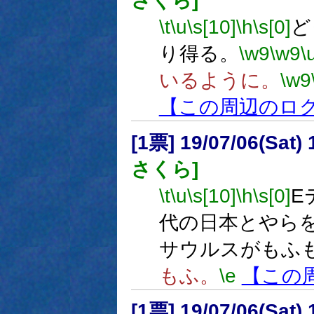
さくら]
\t
\u
\s[10]
\h
\s[0]
ど
り得る。
\w9
\w9
\
いるように。
\w9
【この周辺のロ
[1票] 19/07/06(Sat
さくら]
\t
\u
\s[10]
\h
\s[0]
E
代の日本とやら
サウルスがもふ
もふ。
\e
【この
[1票] 19/07/06(Sat