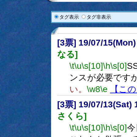
タグ表示
タグ非表示
[3票] 19/07/15(Mon
なる]
\t
\u
\s[10]
\h
\s[0]
S
ンスが必要です
い。
\w8
\e
【この
[3票] 19/07/13(Sat
さくら]
\t
\u
\s[10]
\h
\s[0]
今