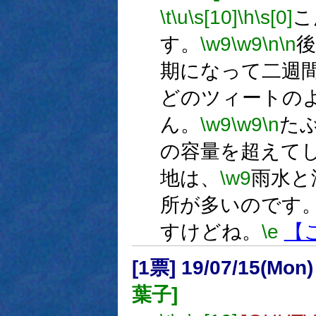
\t
\u
\s[10]
\h
\s[0]
こ
す。
\w9
\w9
\n
\n
期になって二週
どのツィートの
ん。
\w9
\w9
\n
た
の容量を超えて
地は、
\w9
雨水と
所が多いのです
すけどね。
\e
【
[1票] 19/07/15(Mon
葉子]