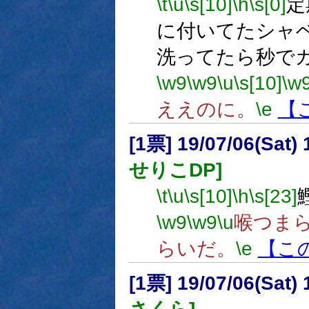
\t
\u
\s[10]
\h
\s[0]
定
に付いてたシャ
洗ってたら秒で
\w9
\w9
\u
\s[10]
\w
ええのに。
\e
【
[1票] 19/07/06(Sat
せりこDP]
\t
\u
\s[10]
\h
\s[23]
\w9
\w9
\u
喉つま
らいだ。
\e
【こ
[1票] 19/07/06(Sat