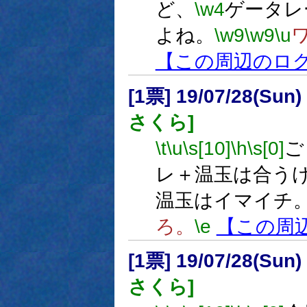
ど、
\w4
ゲータレ
よね。
\w9
\w9
\u
【この周辺のロ
[1票] 19/07/28(Sun
さくら]
\t
\u
\s[10]
\h
\s[0]
ご
レ＋温玉は合う
温玉はイマイチ
ろ。
\e
【この周
[1票] 19/07/28(Sun
さくら]