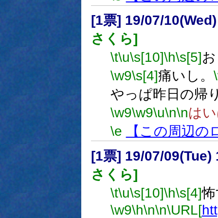
[1票] 19/07/10(Wed
さくら]
\t
\u
\s[10]
\h
\s[5]
お
\w9
\s[4]
痛いし。
やっぱ昨日の帰
\w9
\w9
\u
\n
\n
はい
\e
【この周辺の
[1票] 19/07/09(Tue
さくら]
\t
\u
\s[10]
\h
\s[4]
怖
\w9
\h
\n
\n
\URL[
ht