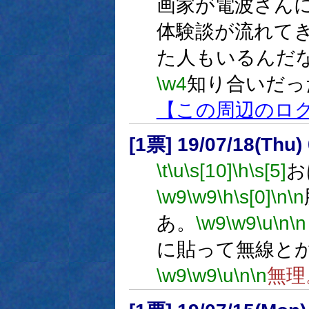
画家が電波さん
体験談が流れて
た人もいるんだ
\w4
知り合いだっ
【この周辺のロ
[1票] 19/07/18(Thu)
\t
\u
\s[10]
\h
\s[5]
お
\w9
\w9
\h
\s[0]
\n
\n
あ。
\w9
\w9
\u
\n
\n
に貼って無線と
\w9
\w9
\u
\n
\n
無理