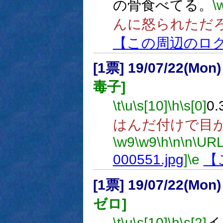
の骨食べてる。
\
んに怒られただ
【この周辺のロ
[1票] 19/07/22(Mon
毒子]
\t
\u
\s[10]
\h
\s[0]
0
はんだ付けで目
\w9
\w9
\h
\n
\n
\URL
000551.jpg
]
\e
【
[1票] 19/07/22(Mon
ゼロ]
\t
\u
\s[10]
\h
\s[2]
イ