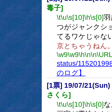
毒子]
\t
\u
\s[10]
\h
\s[0]
羽
つがジャンクシ
てるワケじゃな
京とちゃうねん
\w9
\w9
\h
\n
\n
\URL
status/1152019
のログ】
[1票] 19/07/21(Sun
さくら]
\t
\u
\s[10]
\h
\s[0]
な