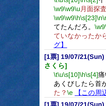
\w9
\w9
\u
月面探
\w9
\w9
\h
\s[23]
\n
\
てたんだろ。
\w9
ていなかったか
グ】
[1票] 19/07/21(Sun
さくら]
\t
\u
\s[10]
\h
\s[4]
痛
あくびしたら首
た？
\e
【この周
[1票] 19/07/21(Sun