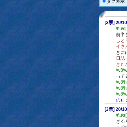
タグ表示
[3票] 20/10
\t
\u
\s
前半
しと
イさ
きに
日誌
きた
\w8
\
って
\w8
\h
\w8
\h
\w8
\
のロ
[3票] 20/1
\t
\u
\s
ぎる