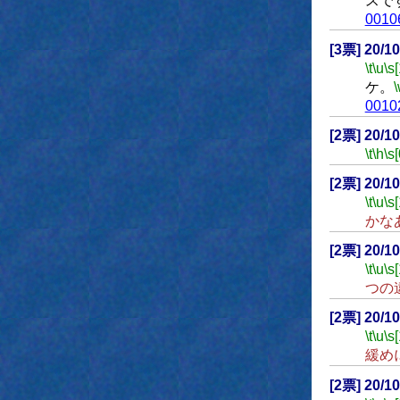
スで
0010
[3票] 20/1
\t
\u
\s
ケ。
0010
[2票] 20/1
\t
\h
\s[
[2票] 20/1
\t
\u
\s
かな
[2票] 20/1
\t
\u
\s
つの
[2票] 20/1
\t
\u
\s
緩め
[2票] 20/1