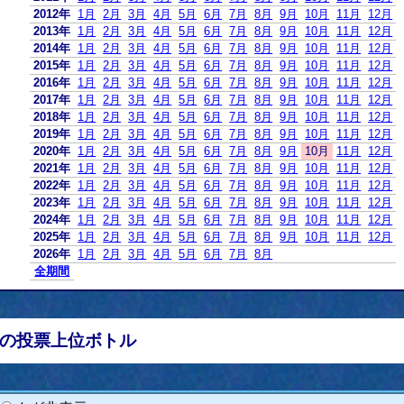
2012年
1月
2月
3月
4月
5月
6月
7月
8月
9月
10月
11月
12月
2013年
1月
2月
3月
4月
5月
6月
7月
8月
9月
10月
11月
12月
2014年
1月
2月
3月
4月
5月
6月
7月
8月
9月
10月
11月
12月
2015年
1月
2月
3月
4月
5月
6月
7月
8月
9月
10月
11月
12月
2016年
1月
2月
3月
4月
5月
6月
7月
8月
9月
10月
11月
12月
2017年
1月
2月
3月
4月
5月
6月
7月
8月
9月
10月
11月
12月
2018年
1月
2月
3月
4月
5月
6月
7月
8月
9月
10月
11月
12月
2019年
1月
2月
3月
4月
5月
6月
7月
8月
9月
10月
11月
12月
2020年
1月
2月
3月
4月
5月
6月
7月
8月
9月
10月
11月
12月
2021年
1月
2月
3月
4月
5月
6月
7月
8月
9月
10月
11月
12月
2022年
1月
2月
3月
4月
5月
6月
7月
8月
9月
10月
11月
12月
2023年
1月
2月
3月
4月
5月
6月
7月
8月
9月
10月
11月
12月
2024年
1月
2月
3月
4月
5月
6月
7月
8月
9月
10月
11月
12月
2025年
1月
2月
3月
4月
5月
6月
7月
8月
9月
10月
11月
12月
2026年
1月
2月
3月
4月
5月
6月
7月
8月
全期間
0月の投票上位ボトル