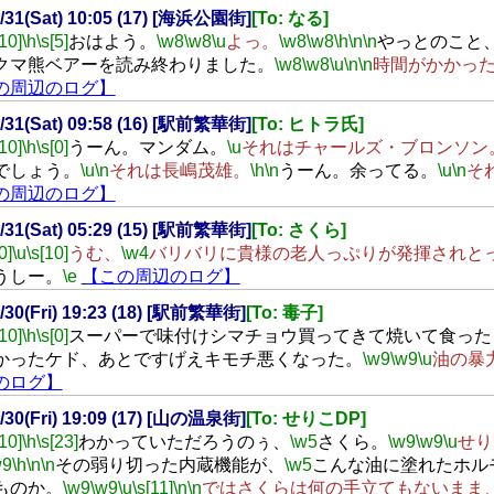
0/31(Sat) 10:05 (17) [海浜公園街]
[To: なる]
[10]
\h
\s[5]
おはよう。
\w8
\w8
\u
よっ。
\w8
\w8
\h
\n
\n
やっとのこと
クマ熊ベアーを読み終わりました。
\w8
\w8
\u
\n
\n
時間がかかっ
の周辺のログ】
0/31(Sat) 09:58 (16) [駅前繁華街]
[To: ヒトラ氏]
[10]
\h
\s[0]
うーん。マンダム。
\u
それはチャールズ・ブロンソン
でしょう。
\u
\n
それは長嶋茂雄。
\h
\n
うーん。余ってる。
\u
\n
そ
の周辺のログ】
0/31(Sat) 05:29 (15) [駅前繁華街]
[To: さくら]
0]
\u
\s[10]
うむ、
\w4
バリバリに貴様の老人っぷりが発揮されと
うしー。
\e
【この周辺のログ】
0/30(Fri) 19:23 (18) [駅前繁華街]
[To: 毒子]
[10]
\h
\s[0]
スーパーで味付けシマチョウ買ってきて焼いて食った
かったケド、あとですげえキモチ悪くなった。
\w9
\w9
\u
油の暴
のログ】
0/30(Fri) 19:09 (17) [山の温泉街]
[To: せりこDP]
[10]
\h
\s[23]
わかっていただろうのぅ、
\w5
さくら。
\w9
\w9
\u
せり
w9
\h
\n
\n
その弱り切った内蔵機能が、
\w5
こんな油に塗れたホル
ものか。
\w9
\w9
\u
\s[11]
\n
\n
ではさくらは何の手立てもないまま