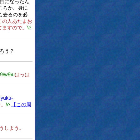
目になったん
ころか、身に
ち去るのを必
この人あたまお
てますので。
\e
ろう？
w9
\w9
\u
はっは
iyuku-
ゃ。
\e
【この周
うしよう。