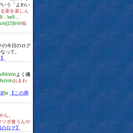
がいう「よわい
れる姿を楽しん
9
…
\w9
…
\u
\s[15]
\n
\n
知
0年の今日のログ
かなって。
グ】
w9
\h
\n
\n
よく磯
9
\u
\n
\n
おまわ
A9
]
\e
【この周
やん。
ウツボ食うんや
辺のログ】