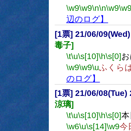
\w9
\w9
\n
\n
\w9
\w
辺のログ】
[1票] 21/06/09(Wed
毒子]
\t
\u
\s[10]
\h
\s[0]
お
\w9
\w9
\u
ふくら
のログ】
[1票] 21/06/08(Tue
涼璃]
\t
\u
\s[10]
\h
\s[0]
本
\w6
\u
\s[14]
\w9
今