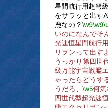
星間航行用超弩
をサラッと出すA
鹿なの？
\w9
\w9
\
いのになんでそ
光速恒星間航行
リヲンって出す
うっかり第四世
級万能宇宙戦艦
ゃったらどうす
うだろ、
\w5
何気
四世代型超光速
艦エクセリヲン