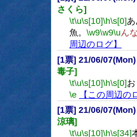
さくら]
\t
\u
\s[10]
\h
\s[0]
あ
魚。
\w9
\w9
\u
ん
周辺のログ】
[1票] 21/06/07(Mon
毒子]
\t
\u
\s[10]
\h
\s[0]
お
\e
【この周辺の
[1票] 21/06/07(Mon
涼璃]
\t
\u
\s[10]
\h
\s[34]