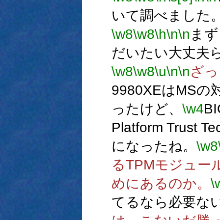
いて調べました
\w8
\w8
\h
\n
\n
まず
だいたい大丈夫
\w8
\w8
\u
\n
\n
ざっ
9980XEはMS
ったけど、
\w4
B
Platform Tru
になったね。
\w8
るTPMモジュー
めにあるのか。
\
てるなら必要な