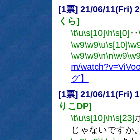
[1票] 21/06/11(Fri
くら]
\t
\u
\s[10]
\h
\s[0]
‥
\w9
\w9
\u
\s[10]
\w
\w9
\w9
\n
\n
\w9
\w
m/watch?v=ViVo
グ】
[1票] 21/06/11(Fri
りこDP]
\t
\u
\s[10]
\h
\s[23]
じゃないですか