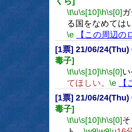
くら]
\t
\u
\s[10]
\h
\s[0]
ガ
る国をなめては
\e
【この周辺の
[1票] 21/06/24(Thu
毒子]
\t
\u
\s[10]
\h
\s[0]
い
てほしい。
\e
【
[1票] 21/06/24(Thu
毒子]
\t
\u
\s[10]
\h
\s[0]
そ
ト。
\w9
\w9
\u
16