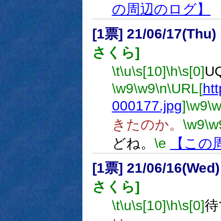
の周辺のログ】
[1票] 21/06/17(Thu
さくら]
\t
\u
\s[10]
\h
\s[0]
U
\w9
\w9
\n
\URL[
htt
000177.jpg
]
\w9
\
きたのか。
\w9
\w
どね。
\e
【この
[1票] 21/06/16(Wed
さくら]
\t
\u
\s[10]
\h
\s[0]
待