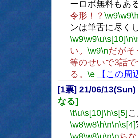
ーロボ無料もあ
令形！？
\w9
\w9
\
ンは筆舌に尽く
\w9
\w9
\u
\s[10]
\n
\
い。
\w9
\n
だがそ
等のせいで3話
る。
\e
【この周
[1票] 21/06/13(Sun
なる]
\t
\u
\s[10]
\h
\s[5]
こ
\w8
\w8
\h
\n
\n
\s[4]
\w8
\w8
\u
\n
\n
ちな