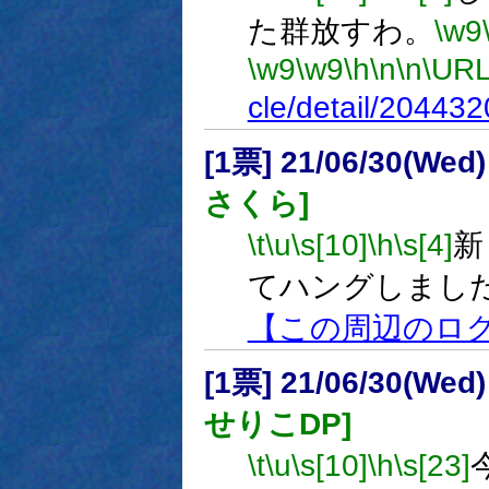
た群放すわ。
\w9
\w9
\w9
\h
\n
\n
\URL
cle/detail/204432
[1票] 21/06/30(Wed
さくら]
\t
\u
\s[10]
\h
\s[4]
新
てハングしまし
【この周辺のロ
[1票] 21/06/30(Wed
せりこDP]
\t
\u
\s[10]
\h
\s[23]