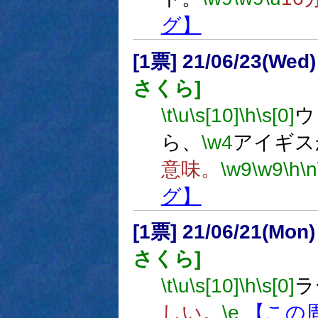
グ】
[1票] 21/06/23(Wed
さくら]
\t
\u
\s[10]
\h
\s[0]
ウ
ら、
\w4
アイギス
意味。
\w9
\w9
\h
\n
グ】
[1票] 21/06/21(Mon
さくら]
\t
\u
\s[10]
\h
\s[0]
ラ
しい。
\e
【この