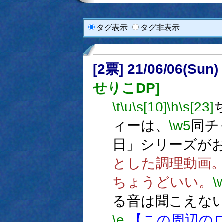
タグ表示
タグ非表示
[2票] 21/06/06(Sun
せりこDP]
\t
\u
\s[10]
\h
\s[23]
ィーは、
\w5
同チ
日」シリーズが
とした調理動画
ちょうどいい。
\
る音は聞こえな
\e
【この周辺の