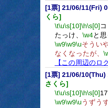
[1票] 21/06/11(Fri
くら]
\t
\u
\s[10]
\h
\s[0]
コ
たっけ、
\w4
と思
\w9
\w9
\u
そうい
なくなったが、
\
【この周辺のロ
[1票] 21/06/10(Thu
さくら]
\t
\u
\s[10]
\h
\s[0]
1
\w9
\w9
\u
うずう