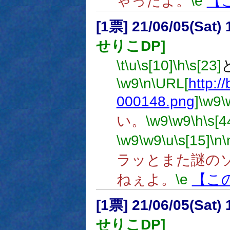
ゃったよ。
\e
【
[1票] 21/06/05(Sat
せりこDP]
\t
\u
\s[10]
\h
\s[23]
\w9
\n
\URL[
http://
000148.png
]
\w9
\
い。
\w9
\w9
\h
\s[4
\w9
\w9
\u
\s[15]
\n
\
ラッとまた謎の
ねぇよ。
\e
【こ
[1票] 21/06/05(Sat
せりこDP]