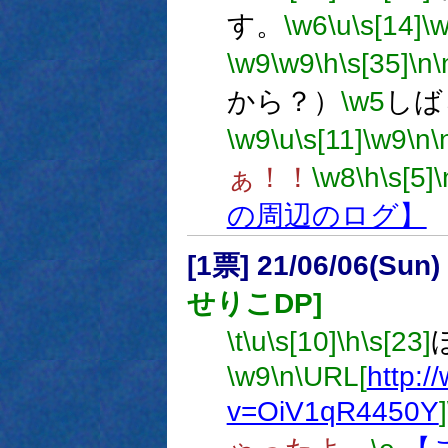
す。
\w6
\u
\s[14]
\
\w9
\w9
\h
\s[35]
\n
\
から？）
\w5
しば
\w9
\u
\s[11]
\w9
\n
\
ぁ！！
\w8
\h
\s[5]
\
の周辺のログ】
[1票] 21/06/06(Sun
せりこDP]
\t
\u
\s[10]
\h
\s[23]
\w9
\n
\URL[
http:
v=OiV1qR4450Y
]