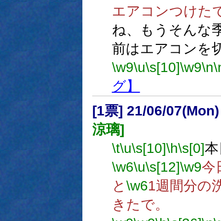
エアコンつけた
ね、もうそんな
前はエアコンを
\w9
\u
\s[10]
\w9
\n
\
グ】
[1票] 21/06/07(Mon
涼璃]
\t
\u
\s[10]
\h
\s[0]
本
\w6
\u
\s[12]
\w9
今
と
\w6
1週間分の
きたで。