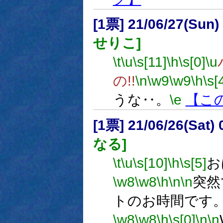
[1票] 21/06/27(Sun
せりこ]
\t
\u
\s[11]
\h
\s[0]
\u
の!!
\n
\w9
\w9
\h
\s[
うな‥。
\e
【こ
[1票] 21/06/26(Sat
なる]
\t
\u
\s[10]
\h
\s[5]
お
\w8
\w8
\h
\n
\n
突然
トのお時間です
\w8
\w8
\h
\s[0]
\n
\n