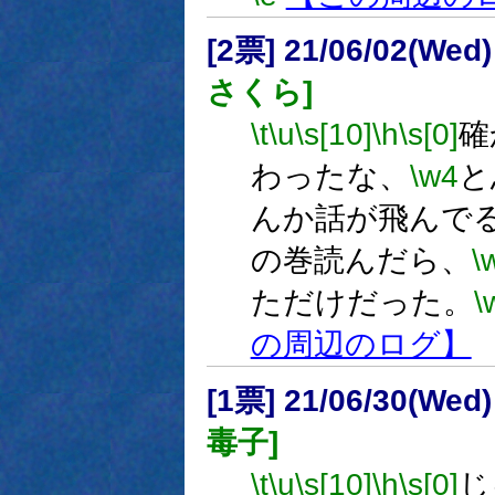
[2票] 21/06/02(Wed
さくら]
\t
\u
\s[10]
\h
\s[0]
確
わったな、
\w4
と
んか話が飛んで
の巻読んだら、
\
ただけだった。
\
の周辺のログ】
[1票] 21/06/30(Wed
毒子]
\t
\u
\s[10]
\h
\s[0]
じ