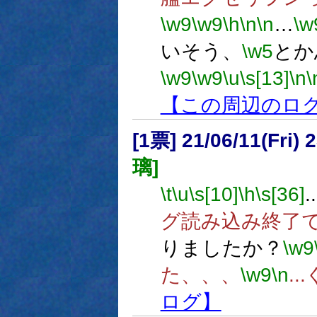
\w9
\w9
\h
\n
\n
…
\w
いそう、
\w5
とか
\w9
\w9
\u
\s[13]
\n
\
【この周辺のロ
[1票] 21/06/11(Fri
璃]
\t
\u
\s[10]
\h
\s[36]
..
グ読み込み終了
りましたか？
\w9
た、、、
\w9
\n
.
ログ】