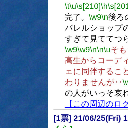
\t
\u
\s[210]
\h
\s[20
完了。
\w9
\n
後ろ
パレルショップ
すぎて見ててつ
\w9
\w9
\n
\n
\u
そも
高生からコーデ
ェに同伴するこ
わりませんが‥
\
の人がいっそ哀
【この周辺のロ
[1票] 21/06/25(Fri