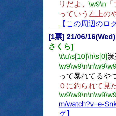
リだよ。
\w9
\n
「
っていう左上の
【この周辺のロ
[1票] 21/06/16(Wed
さくら]
\t
\u
\s[10]
\h
\s[0]
瀕
\w9
\w9
\n
\n
\w9
\w
って暴れてるや
０に釣られて見
\w9
\w9
\n
\n
\w9
\w
m/watch?v=e-Sn
グ】