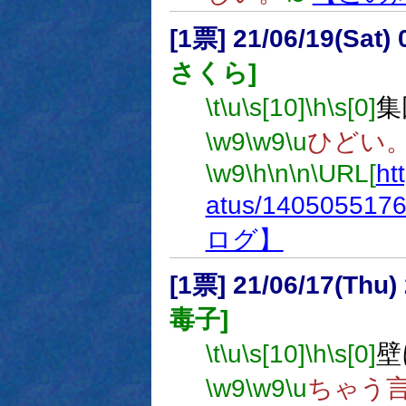
[1票] 21/06/19(Sat
さくら]
\t
\u
\s[10]
\h
\s[0]
集
\w9
\w9
\u
ひどい
\w9
\h
\n
\n
\URL[
ht
atus/140505517
ログ】
[1票] 21/06/17(Thu
毒子]
\t
\u
\s[10]
\h
\s[0]
壁
\w9
\w9
\u
ちゃう