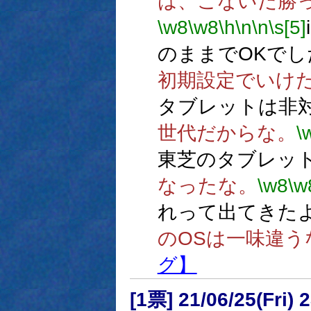
は、こないだ勝
\w8
\w8
\h
\n
\n
\s[5]
のままでOKでし
初期設定でいけ
タブレットは非
世代だからな。
\
東芝のタブレッ
なったな。
\w8
\w
れって出てきた
のOSは一味違う
グ】
[1票] 21/06/25(Fri)