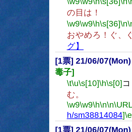
\w9
\w9
\h
\s[36]
\n
\
の目は！
\w9
\w9
\h
\s[36]
\n
\
おやめろ！ぐ、
グ】
[1票] 21/06/07(Mon
毒子]
\t
\u
\s[10]
\h
\s[0]
コ
む。
\w9
\w9
\h
\n
\n
\URL
h/sm38814084
]
\e
[1票] 21/06/07(Mon