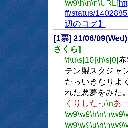
\w9
\h
\n
\n
\URL[
ht
ff/status/14028
辺のログ】
[1票] 21/06/09(Wed
さくら]
\t
\u
\s[10]
\h
\s[0]
赤
テン製スタジャ
たらいきなりよ
れた悪夢をみた
くりしたっ
\n
あ
\w9
\w9
\h
\n
\n
\w9
\
\w9
\w9
\u
\n
\n
\w9
\