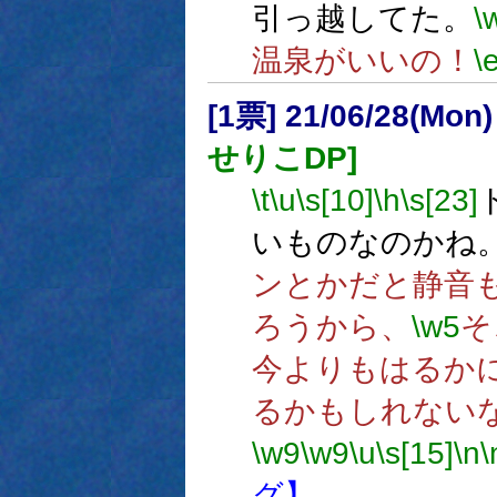
引っ越してた。
\
温泉がいいの！
\
[1票] 21/06/28(Mon
せりこDP]
\t
\u
\s[10]
\h
\s[23]
いものなのかね
ンとかだと静音
ろうから、
\w5
そ
今よりもはるか
るかもしれない
\w9
\w9
\u
\s[15]
\n
\
グ】