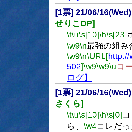
[1票] 21/06/16(Wed
せりこDP]
\t
\u
\s[10]
\h
\s[23]
\w9
\n
最強の組み
\w9
\n
\URL[
http:/
502
]
\w9
\w9
\u
コ
ログ】
[1票] 21/06/16(Wed
さくら]
\t
\u
\s[10]
\h
\s[0]
コ
ら、
\w4
コレだっ