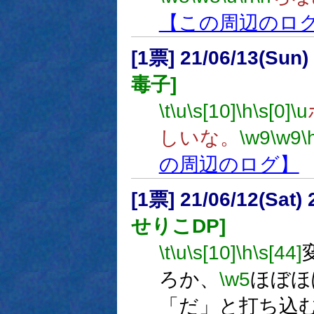
【この周辺のロ
[1票] 21/06/13(Sun
毒子]
\t
\u
\s[10]
\h
\s[0]
\u
しいな。
\w9
\w9
\
の周辺のログ】
[1票] 21/06/12(Sat
せりこDP]
\t
\u
\s[10]
\h
\s[44]
ろか、
\w5
ほぼほ
「だ」と打ち込