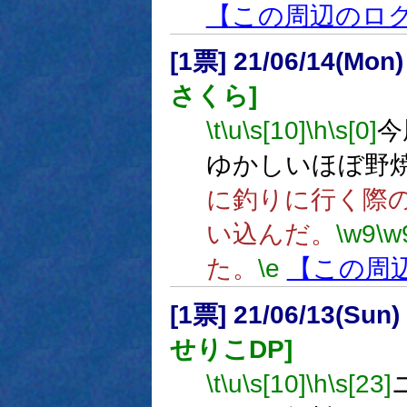
【この周辺のロ
[1票] 21/06/14(Mon
さくら]
\t
\u
\s[10]
\h
\s[0]
今
ゆかしいほぼ野
に釣りに行く際
い込んだ。
\w9
\w
た。
\e
【この周
[1票] 21/06/13(Sun
せりこDP]
\t
\u
\s[10]
\h
\s[23]