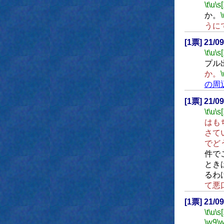
\t
\u
\s
か。
うに
[1票] 21/0
\t
\u
\s
プル
か。
の周
[1票] 21/0
\t
\u
\s
はも
さて
でど
件で
とき
るわ
て悪
[1票] 21/0
\t
\u
\s
\w9
\