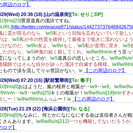
の周辺のログ】
9/29(Wed) 20:36 (18) [山の温泉街]
[To: せりこDP]
[10]
\h
\s[23]
菅原道真の漢詩ですね。
\URL[
http://twitter.com/warugi871/status/144273737646842675
魂に霊が宿るのなら、
\w5
私という旧知を忘れないでいて欲し
のは、
\w5
私が今の性質を維持して最後まで低きに流れないよ
だけなのだ。
\w9
\n
友よ。
\w9
\n
もし、
\w5
私が道理に背き、
\w5
したのなら、
\w5
神鬼の如く殺してくれ。
\w9
\w9
\h
\n
\n
そう言っ
霊になってしまうのが、
\w5
道真公の悲しいところ。
\w9
\w9
\u
\n
陰陽師ではそんな自分が詠った漢詩で自滅する模様。
\w9
\w9
\h
\
たもので涙を流してりゃ世話がない。
\e
【この周辺のログ】
9/29(Wed) 07:20 (16) [駅前繁華街]
[To: 毒子]
[10]
\h
\s[0]
おはようだ。嵐の桜井と相葉が‥
\w9
‥
\w9
。
\w9
\w9
\u
w9
\h
\n
\n
‥
\w9
‥
\w9
\s[25]
キミの相葉が！
\w9
\w9
\u
\s[19]
\n
\n
ずき
出しー！
\w9
\w9
\h
\n
\n
ふっふー！
\e
【この周辺のログ】
9/28(Tue) 21:29 (22) [海浜公園街]
[To: なる]
[10]
\h
\s[0]
ちなみに、何とかになになにする会は送信者さんが粗
くさんあります。
\w8
\w8
\u
\s[212]
一つも機能してないだろうが
のログ】