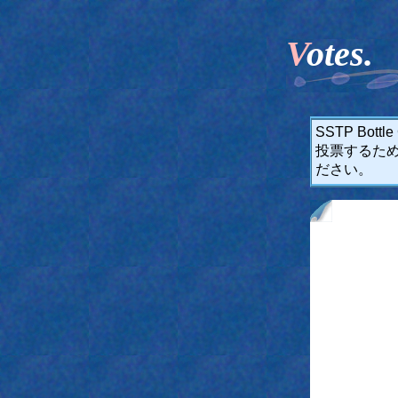
Votes.
SSTP Bot
投票するために
ださい。