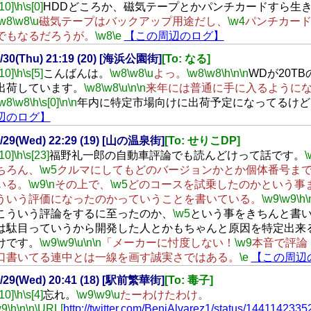
[10]
\h
\s[0]
HDDどころか、磁気テープとかパンチカードすら生
\w8
\w8
\u
磁気テープはバックアップ用途だし、
\w4
パンチカー
でもなるだろうが。
\w8
\e
【この周辺のログ】
9/30(Thu) 21:19 (20) [海浜公園街]
[To: なる]
[10]
\h
\s[5]
こんばんは。
\w8
\w8
\u
よっ。
\w8
\w8
\h
\n
\n
WDが20T
出荷しています。
\w8
\w8
\u
\n
\n
来年には普通に手に入るように
\w8
\w8
\h
\s[0]
\n
\n
年内に特定市場向けに出荷予定になってるけど
辺のログ】
9/29(Wed) 22:29 (19) [山の温泉街]
[To: せりこDP]
[10]
\h
\s[23]
福野礼一郎の自動車評論でも読んどけって話です。
\
ちろん、
\w5
クルマにしてもどのバージョンかとか個体番号ま
いる。
\w9
\n
その上で、
\w5
どのコースを試乗したのかという事
ういう評価になったのかっていうことを書いている。
\w9
\w9
\h
\
こういう評論をするに至ったのか、
\w5
という事をきちんと書
は駄目っていうから開発した人とかもちゃんと原因を特定出来
けです。
\w9
\w9
\u
\n
\n
「メーカーに忖度しない！
\w9
本音で評論
口書いてる連中とは一線を画す誠実さではある。
\e
【この周辺
9/29(Wed) 20:41 (18) [駅前繁華街]
[To: 毒子]
[10]
\h
\s[4]
忘れ。
\w9
\w9
\u
たーわけたわけ。
w9
\h
\n
\n
\URL[
http://twitter.com/BenjAlvarez1/status/14411423