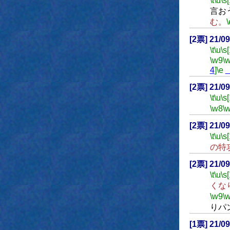
\t
\u
\s
言お
む。
\
[2票] 21/0
\t
\u
\s
\w9
\
4
]
\e
[2票] 21/0
\t
\u
\s
\w8
\
[2票] 21/0
\t
\u
\s
の特
[2票] 21/0
\t
\u
\s
くな
\w9
\
りパ
[1票] 21/0