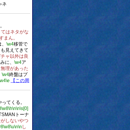
ゃネ
。
さてはネタがな
すまん。
は、
\w4
移管で
しも見えてきて
ガチャ以外は良
なみに、
\w4
ア
ら無理があった
、
\w4
終盤はプ
\w4
\e
【この周
やってくる。
8
\w8
\h
\n
\n
\s[0]
TSMANトーナ
音がしないやつ
w8
\w8
\u
\n
\n
し