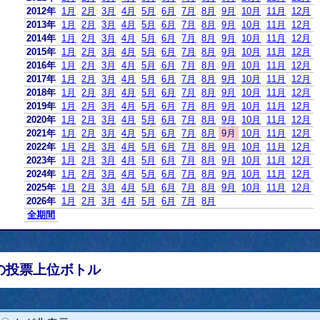
2012年
1月
2月
3月
4月
5月
6月
7月
8月
9月
10月
11月
12月
2013年
1月
2月
3月
4月
5月
6月
7月
8月
9月
10月
11月
12月
2014年
1月
2月
3月
4月
5月
6月
7月
8月
9月
10月
11月
12月
2015年
1月
2月
3月
4月
5月
6月
7月
8月
9月
10月
11月
12月
2016年
1月
2月
3月
4月
5月
6月
7月
8月
9月
10月
11月
12月
2017年
1月
2月
3月
4月
5月
6月
7月
8月
9月
10月
11月
12月
2018年
1月
2月
3月
4月
5月
6月
7月
8月
9月
10月
11月
12月
2019年
1月
2月
3月
4月
5月
6月
7月
8月
9月
10月
11月
12月
2020年
1月
2月
3月
4月
5月
6月
7月
8月
9月
10月
11月
12月
2021年
1月
2月
3月
4月
5月
6月
7月
8月
9月
10月
11月
12月
2022年
1月
2月
3月
4月
5月
6月
7月
8月
9月
10月
11月
12月
2023年
1月
2月
3月
4月
5月
6月
7月
8月
9月
10月
11月
12月
2024年
1月
2月
3月
4月
5月
6月
7月
8月
9月
10月
11月
12月
2025年
1月
2月
3月
4月
5月
6月
7月
8月
9月
10月
11月
12月
2026年
1月
2月
3月
4月
5月
6月
7月
8月
全期間
月の投票上位ボトル