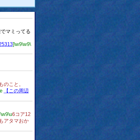
態でマミってる
925313
]
\w9
\w9
\
ものこと。
\e
【この周辺
9
\w9
\u
6コア12
てもアタマおか