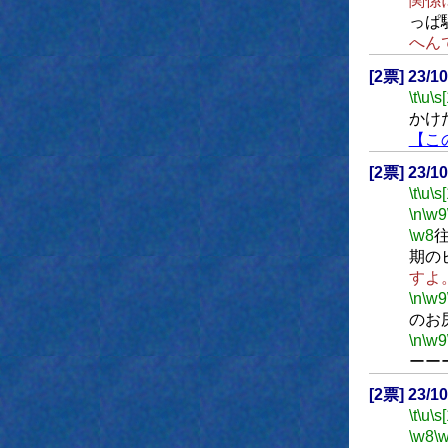
関係
っぱ
へん
[2票] 23/1
\t
\u
\s
かけ
【こ
[2票] 23/1
\t
\u
\s
\n
\w9
\w8
往
期の
すよ
\n
\w9
のお
\n
\w9
ーーー
[2票] 23/1
\t
\u
\s
\w8
\