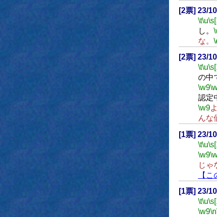
[2票] 23/1
\t
\u
\s
し。
な。
\
[2票] 23/1
\t
\u
\s
の中
\w9
\
認定
\w9
んな
[1票] 23/1
\t
\u
\s
\w9
\
じゃ
【こ
[1票] 23/1
\t
\u
\s
\w9
\n