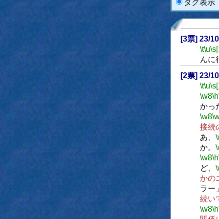
タグ表示
[3票] 23/1
\t
\u
\s
んに
[2票] 23/1
\t
\u
\s
\w8
\h
かっ
\w8
\
接続
あ、
か。
\w8
\h
ど、
かの
ラー
続い
\w8
\h