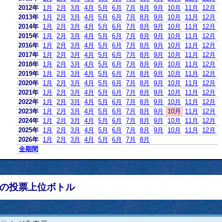
2012年
1月
2月
3月
4月
5月
6月
7月
8月
9月
10月
11月
12月
2013年
1月
2月
3月
4月
5月
6月
7月
8月
9月
10月
11月
12月
2014年
1月
2月
3月
4月
5月
6月
7月
8月
9月
10月
11月
12月
2015年
1月
2月
3月
4月
5月
6月
7月
8月
9月
10月
11月
12月
2016年
1月
2月
3月
4月
5月
6月
7月
8月
9月
10月
11月
12月
2017年
1月
2月
3月
4月
5月
6月
7月
8月
9月
10月
11月
12月
2018年
1月
2月
3月
4月
5月
6月
7月
8月
9月
10月
11月
12月
2019年
1月
2月
3月
4月
5月
6月
7月
8月
9月
10月
11月
12月
2020年
1月
2月
3月
4月
5月
6月
7月
8月
9月
10月
11月
12月
2021年
1月
2月
3月
4月
5月
6月
7月
8月
9月
10月
11月
12月
2022年
1月
2月
3月
4月
5月
6月
7月
8月
9月
10月
11月
12月
2023年
1月
2月
3月
4月
5月
6月
7月
8月
9月
10月
11月
12月
2024年
1月
2月
3月
4月
5月
6月
7月
8月
9月
10月
11月
12月
2025年
1月
2月
3月
4月
5月
6月
7月
8月
9月
10月
11月
12月
2026年
1月
2月
3月
4月
5月
6月
7月
8月
全期間
0月の投票上位ボトル