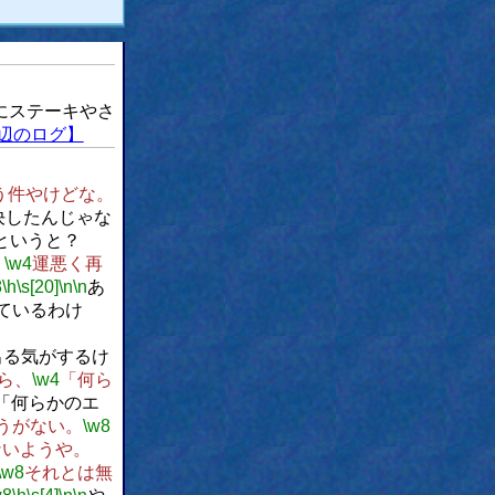
にステーキやさ
辺のログ】
まう件やけどな。
解決したんじゃな
というと？
、
\w4
運悪く再
8
\h
\s[20]
\n
\n
あ
ているわけ
。
出る気がするけ
ら、
\w4
「何ら
「何らかのエ
うがない。
\w8
ないようや。
\w8
それとは無