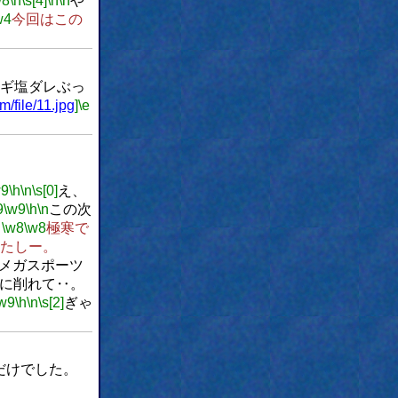
w8
\h
\s[4]
\n
\n
や
w4
今回はこの
ギ塩ダレぶっ
m/file/11.jpg
]
\e
。
w9
\h
\n
\s[0]
え、
9
\w9
\h
\n
この次
、
\w8
\w8
極寒で
たしー。
メガスポーツ
に削れて‥。
w9
\h
\n
\s[2]
ぎゃ
だけでした。