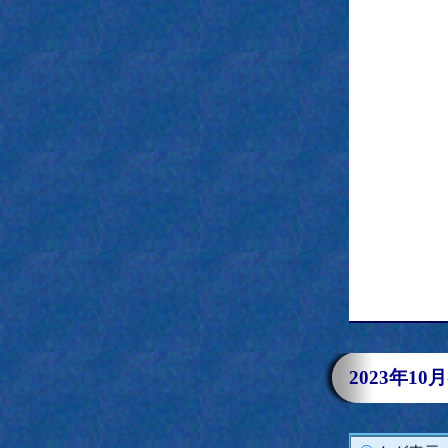
2023年1