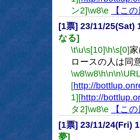
ン2]
\w8
\e
【この
[1票] 23/11/25(Sat
なる]
\t
\u
\s[10]
\h
\s[0]
家
ロースの人は同
\w8
\w8
\h
\n
\n
\U
[
http://bottlup.on
1][
http://bottlup.
タ2]
\w8
\e
【この
[1票] 23/11/24(Fri
夢]