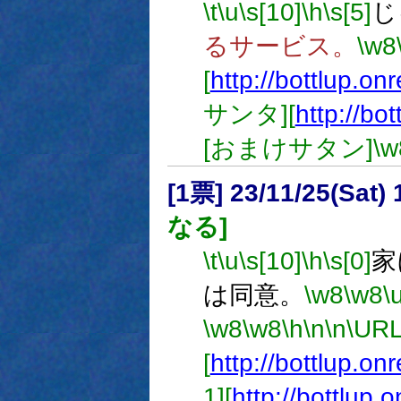
\t
\u
\s[10]
\h
\s[5]
じ
るサービス。
\w8
[
http://bottlup.on
サンタ][
http://bo
[おまけサタン]
\w
[1票] 23/11/25(Sat
なる]
\t
\u
\s[10]
\h
\s[0]
家
は同意。
\w8
\w8
\
\w8
\w8
\h
\n
\n
\U
[
http://bottlup.on
1][
http://bottlup.