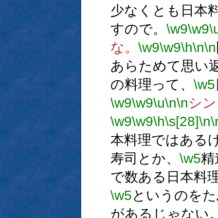
少なくとも日本
すので。
\w9
\w9
\
な。
\w9
\w9
\h
\n
\n
あらためて思い
の料理って、
\w5
\w9
\w9
\u
\n
\n
シン
\w9
\w9
\h
\s[28]
\n
\
本料理ではある
寿司とか、
\w5
精
で数ある日本料
\w5
というのをた
があるじゃない