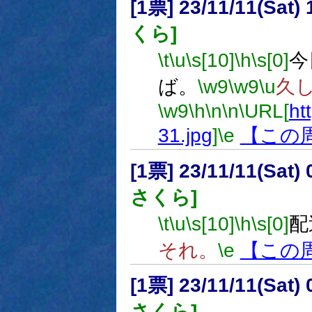
[1票] 23/11/11(Sat
くら]
\t
\u
\s[10]
\h
\s[0]
今
ば。
\w9
\w9
\u
久
\w9
\h
\n
\n
\URL[
ht
31.jpg
]
\e
【この
[1票] 23/11/11(Sat
さくら]
\t
\u
\s[10]
\h
\s[0]
配
それ。
\e
【この
[1票] 23/11/11(Sat
さくら]