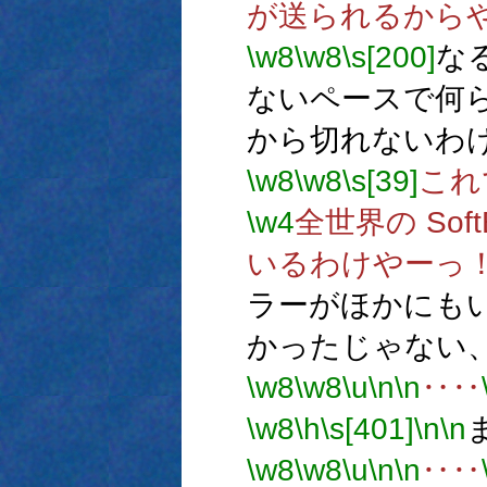
が送られるから
\w8
\w8
\s[200]
な
ないペースで何
から切れないわ
\w8
\w8
\s[39]
これ
\w4
全世界の Sof
いるわけやーっ
ラーがほかにも
かったじゃない
\w8
\w8
\u
\n
\n
‥‥
\w8
\h
\s[401]
\n
\n
\w8
\w8
\u
\n
\n
‥‥