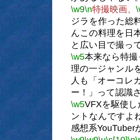
\w9
\n
特撮映画、
ジラを作った総
んこの料理を日
と広い目で撮っ
\w5
本来なら特撮
理の一ジャンル
人も「オーコレ
ー！」って認識
\w5
VFXを駆使し
ントなんですよ
感想系YouTub
\w9
\w9
\u
\s[10]
\n
\