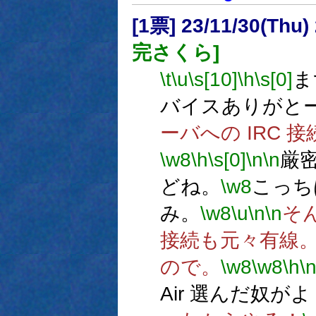
[1票] 23/11/30(Thu)
完さくら]
\t
\u
\s[10]
\h
\s[0]
ま
バイスありがと
ーバへの IRC
\w8
\h
\s[0]
\n
\n
厳密に
どね。
\w8
こっち
み。
\w8
\u
\n
\n
そ
接続も元々有線
ので。
\w8
\w8
\h
\
Air 選んだ奴が