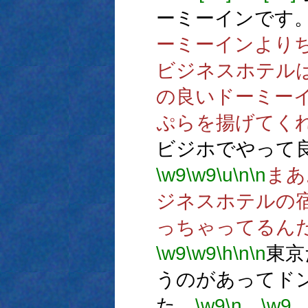
ーミーインです
ーミーインより
ビジネスホテル
の良いドーミー
ぷらを揚げてく
ビジホでやって
\w9
\w9
\u
\n
\n
まあ
ジネスホテルの
っちゃってるん
\w9
\w9
\h
\n
\n
東京
うのがあってド
た。
\w9
\n
…
\w9