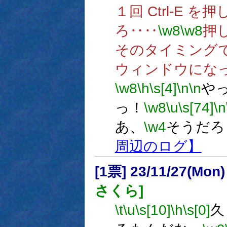
１回 Ctrl-E
ろ‥‥
\w8
\w8
押
そのタイミング
ウィンドウにな
\w8
\h
\s[4]
\n
\n
や
っ！
\w8
\u
\s[74]
\n
あ、
\w4
そうだろ
周辺のログ】
[1票] 23/11/27(Mon
さくら]
\t
\u
\s[10]
\h
\s[0]
久