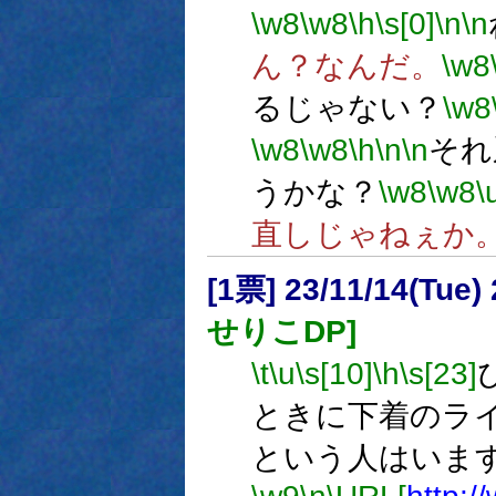
\w8
\w8
\h
\s[0]
\n
\n
ん？なんだ。
\w8
るじゃない？
\w8
\w8
\w8
\h
\n
\n
それ
うかな？
\w8
\w8
\
直しじゃねぇか
[1票] 23/11/14(Tue
せりこDP]
\t
\u
\s[10]
\h
\s[23]
ときに下着のラ
という人はいま