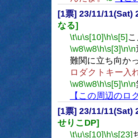
[1票] 23/11/11(Sat
なる]
\t
\u
\s[10]
\h
\s[5]
こ
\w8
\w8
\h
\s[3]
\n
\n
難関に立ち向か
ロダクトキー入
\w8
\w8
\h
\s[5]
\n
\n
【この周辺のロ
[1票] 23/11/11(Sat
せりこDP]
\t
\u
\s[10]
\h
\s[23]