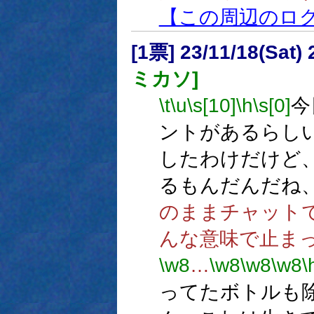
【この周辺のロ
[1票] 23/11/18(Sat
ミカソ]
\t
\u
\s[10]
\h
\s[0]
今
ントがあるらしい
したわけだけど
るもんだんだね
のままチャット
んな意味で止ま
\w8
…
\w8
\w8
\w8
\
ってたボトルも