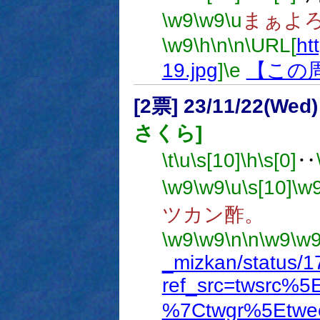
\w9
\w9
\u
まぁよ
\w9
\h
\n
\n
\URL[
ht
19.jpg
]
\e
【この
[2票] 23/11/22(Wed
さくら]
\t
\u
\s[10]
\h
\s[0]
‥
\w9
\w9
\u
\s[10]
\w
ツカン酢。
\w9
\w9
\n
\n
\w9
\w
_mizkan/status
ref_src=twsrc%
%7Ctwgr%5Etwe