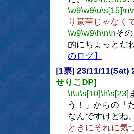
\w9
\w9
\u
\s[15]
\n
\
り豪華じゃなく
\w9
\w9
\h
\n
\n
その
的にちょっとだ
のログ】
[1票] 23/11/11(Sat
せりこDP]
\t
\u
\s[10]
\h
\s[23]
う！」からの「
なんですけどね
ときにそれに気