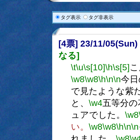
タグ表示
タグ非表示
[4票] 23/11/05(Sun
なる]
\t
\u
\s[10]
\h
\s[5]
こ
\w8
\w8
\h
\n
\n
今日
で見たような紫
と、
\w4
五等分の
ュアでした。
\w8
い。
\w8
\w8
\h
\n
\n
れました。
\w8
\w