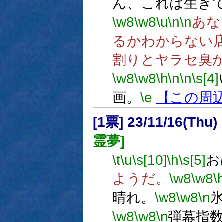
ん、これは生き
\w8
\w8
\u
\n
\n
あな
るかわからない
割りとヤラセ臭
\w8
\w8
\h
\n
\n
\s[4]
画。
\e
【この周
[1票] 23/11/16(Thu
霊夢]
\t
\u
\s[10]
\h
\s[5]
お
ようだ。
\w8
\w8
\
晴れ。
\w8
\w8
\n
\w8
\w8
\n
弾幕指数