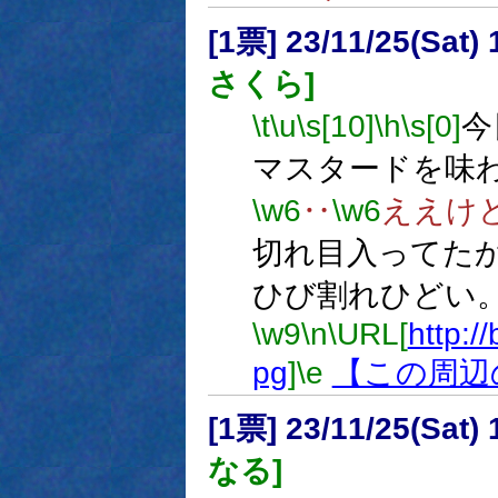
[1票] 23/11/25(Sat
さくら]
\t
\u
\s[10]
\h
\s[0]
今
マスタードを味
\w6
‥
\w6
ええけ
切れ目入ってた
ひび割れひどい
\w9
\n
\URL[
http:/
pg
]
\e
【この周辺
[1票] 23/11/25(Sat
なる]