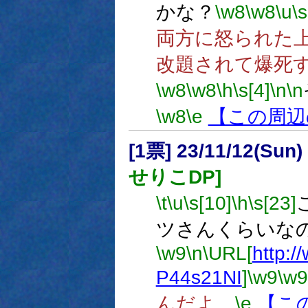
かな？
\w8
\w8
\u
\s
両方に怒られた
改題されて爆死
\w8
\w8
\h
\s[4]
\n
\n
\w8
\e
【この周辺
[1票] 23/11/12(Sun
せりこDP]
\t
\u
\s[10]
\h
\s[23]
ツさんくらいな
\w9
\n
\URL[
http:/
P44s21NI
]
\w9
\w9
んだよ。
\e
【こ