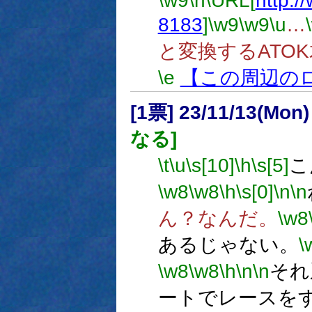
\w9
\n
\URL[
http:/
8183
]
\w9
\w9
\u
…
と変換するATO
\e
【この周辺の
[1票] 23/11/13(Mon
なる]
\t
\u
\s[10]
\h
\s[5]
こ
\w8
\w8
\h
\s[0]
\n
\n
ん？なんだ。
\w8
あるじゃない。
\
\w8
\w8
\h
\n
\n
それ
ートでレースを