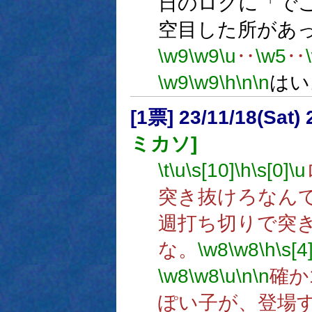
日のログに「で
空目した所があ
\w9
\w9
\u
‥
\w5
‥
\w9
\w9
\h
\n
\n
はい
[1票] 23/11/18(Sat
ミカソ]
\t
\u
\s[10]
\h
\s[0]
\u
突き抜けろなん
週打ち切りで突
な。
\w8
\w8
\h
\s[4
\w8
\w8
\u
\n
\n
確か
ぽい子が、登場