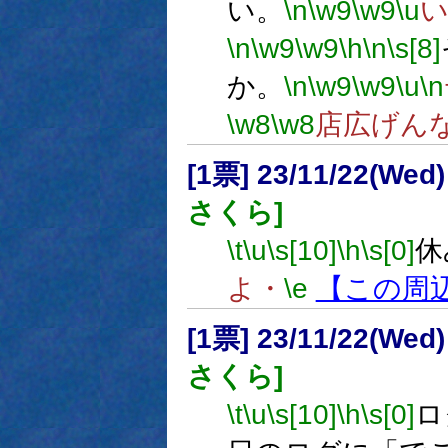
い。
\n
\w9
\w9
\u
\n
\w9
\w9
\h
\n
\s[8]
か。
\n
\w9
\w9
\u
\n
\w8
\w8
店広げん
[1票] 23/11/22(Wed
さくら]
\t
\u
\s[10]
\h
\s[0]
休
よ・
\e
【この周
[1票] 23/11/22(Wed
さくら]
\t
\u
\s[10]
\h
\s[0]
ロ