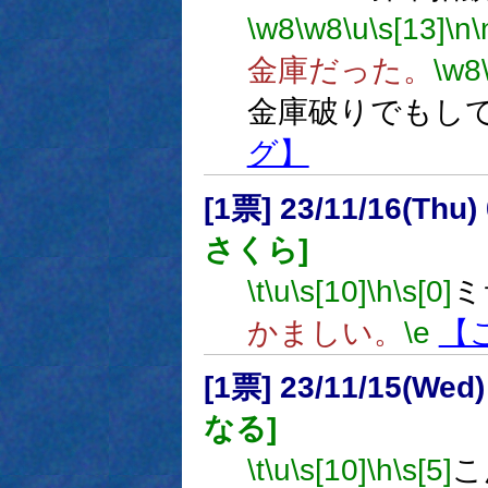
\w8
\w8
\u
\s[13]
\n
\
金庫だった。
\w8
金庫破りでもし
グ】
[1票] 23/11/16(Thu
さくら]
\t
\u
\s[10]
\h
\s[0]
ミ
かましい。
\e
【
[1票] 23/11/15(Wed
なる]
\t
\u
\s[10]
\h
\s[5]
こ