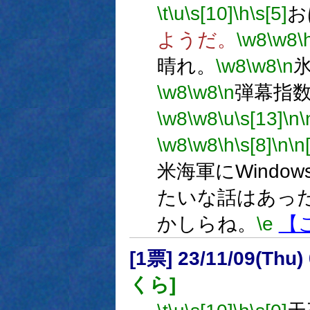
\t
\u
\s[10]
\h
\s[5]
お
ようだ。
\w8
\w8
\
晴れ。
\w8
\w8
\n
\w8
\w8
\n
弾幕指数
\w8
\w8
\u
\s[13]
\n
\
\w8
\w8
\h
\s[8]
\n
\n
米海軍にWindo
たいな話はあっ
かしらね。
\e
【
[1票] 23/11/09(Thu
くら]