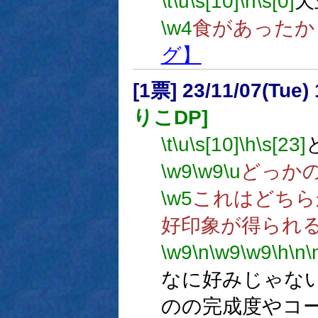
\t
\u
\s[10]
\h
\s[0]
天
\w4
食があったか
グ】
[1票] 23/11/07(Tue
りこDP]
\t
\u
\s[10]
\h
\s[23]
\w9
\w9
\u
どっか
\w5
これはどちら
好印象が得られ
\w9
\n
\w9
\w9
\h
\n
\
なに好みじゃな
のの完成度やコ