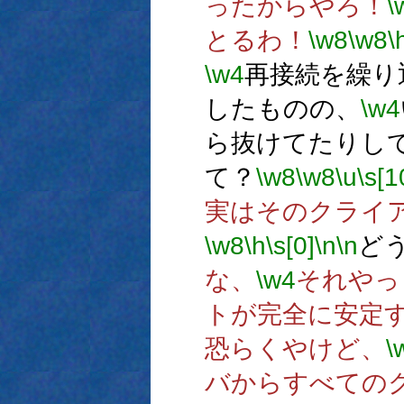
ったからやろ！
\
とるわ！
\w8
\w8
\
\w4
再接続を繰り
したものの、
\w4
ら抜けてたりし
て？
\w8
\w8
\u
\s[1
実はそのクライ
\w8
\h
\s[0]
\n
\n
ど
な、
\w4
それやっ
トが完全に安定
恐らくやけど、
\
バからすべての