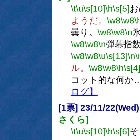
\t
\u
\s[10]
\h
\s[5]
お
ようだ。
\w8
\w8
\
曇り。
\w8
\w8
\n
\w8
\w8
\n
弾幕指数
\w8
\w8
\u
\s[13]
\n
\
ル。
\w8
\w8
\h
\s[4
コット的な何か
ログ】
[1票] 23/11/22(Wed
さくら]
\t
\u
\s[10]
\h
\s[6]
そ