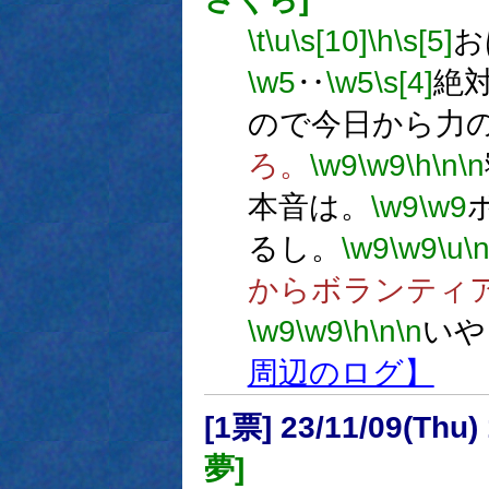
\t
\u
\s[10]
\h
\s[5]
お
\w5
‥
\w5
\s[4]
絶
ので今日から力
ろ。
\w9
\w9
\h
\n
\n
本音は。
\w9
\w9
るし。
\w9
\w9
\u
\
からボランティ
\w9
\w9
\h
\n
\n
いや
周辺のログ】
[1票] 23/11/09(Thu
夢]