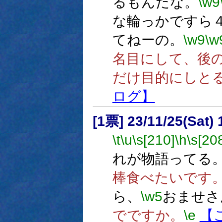
るもんだな。
\w9
な輪っかですら
てねーの。
\w9
\w
名目にして、後
だけ目的にしと
ログ】
[1票] 23/11/25(Sat)
\t
\u
\s[210]
\h
\s[20
れが物語ってる
棒食べたいです
ら、
\w5
おませさ
でですか。
\e
【