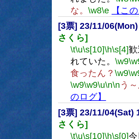
な。
\w8
\e
【この
[3票] 23/11/06(Mon
さくら]
\t
\u
\s[10]
\h
\s[4]
歓
れていた。
\w9
\w
食ったん？
\w9
\w
\w9
\w9
\u
\n
\n
う～
のログ】
[3票] 23/11/04(Sat
さくら]
\t
\u
\s[10]
\h
\s[0]
今