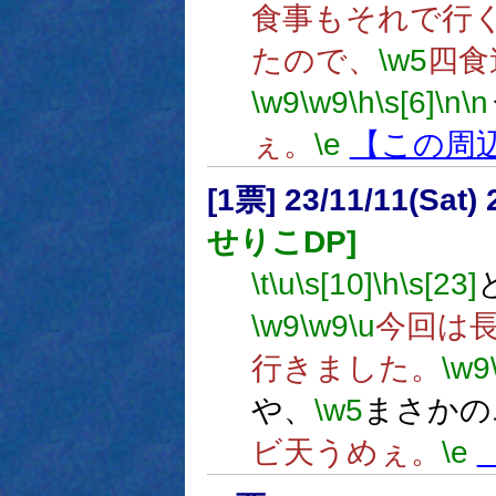
食事もそれで行
たので、
\w5
四食
\w9
\w9
\h
\s[6]
\n
\n
ぇ。
\e
【この周
[1票] 23/11/11(Sat
せりこDP]
\t
\u
\s[10]
\h
\s[23]
\w9
\w9
\u
今回は
行きました。
\w9
や、
\w5
まさかの
ビ天うめぇ。
\e