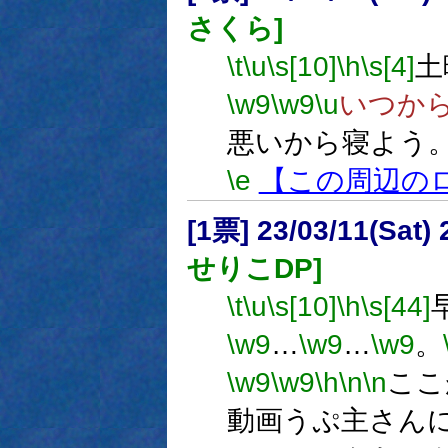
さくら]
\t
\u
\s[10]
\h
\s[4]
土
\w9
\w9
\u
いつか
悪いから寝よう
\e
【この周辺の
[1票] 23/03/11(Sat
せりこDP]
\t
\u
\s[10]
\h
\s[44]
\w9
…
\w9
…
\w9
。
\w9
\w9
\h
\n
\n
ここ
動画うぷ主さん