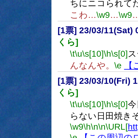
ちにニコられて
こわ…
\w9
…
\w9
[1票] 23/03/11(Sat
くら]
\t
\u
\s[10]
\h
\s[0]
ス
んなんや。
\e
【
[1票] 23/03/10(Fri
くら]
\t
\u
\s[10]
\h
\s[0]
今
らない日田焼き
\w9
\h
\n
\n
\URL[
ht
\e
【この周辺の