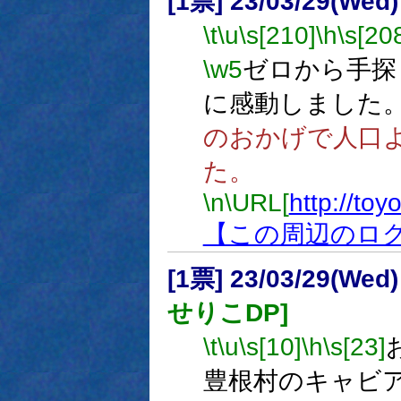
[1票] 23/03/29(Wed)
\t
\u
\s[210]
\h
\s[20
\w5
ゼロから手探
に感動しました
のおかげで人口
た。
\n
\URL[
http://toy
【この周辺のロ
[1票] 23/03/29(Wed
せりこDP]
\t
\u
\s[10]
\h
\s[23]
豊根村のキャビ