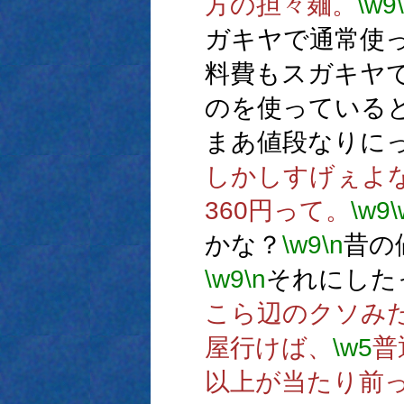
方の担々麺。
\w9
ガキヤで通常使
料費もスガキヤ
のを使っている
まあ値段なりに
しかしすげぇよ
360円って。
\w9
\
かな？
\w9
\n
昔の
\w9
\n
それにした
こら辺のクソみ
屋行けば、
\w5
普
以上が当たり前