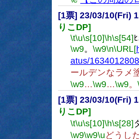
[1票] 23/03/10(Fri
りこDP]
\t
\u
\s[10]
\h
\s[54]
\w9
。
\w9
\n
\URL[
atus/163401280
ールデンなラメ
\w9
…
\w9
…
\w9
。
[1票] 23/03/10(Fri
りこDP]
\t
\u
\s[10]
\h
\s[28]
\w9
\w9
\u
どうし