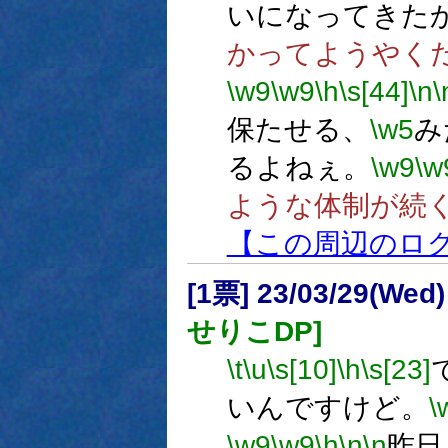
いになってきた
かってようやく
\w9
\w9
\h
\s[44]
\n
\
保たせる、
\w5
み
るよねぇ。
\w9
\w
ような体制が続
【この周辺のロ
[1票] 23/03/29(Wed
せりこDP]
\t
\u
\s[10]
\h
\s[23]
いんですけど。
\
\w9
\w9
\h
\n
\n
昨日