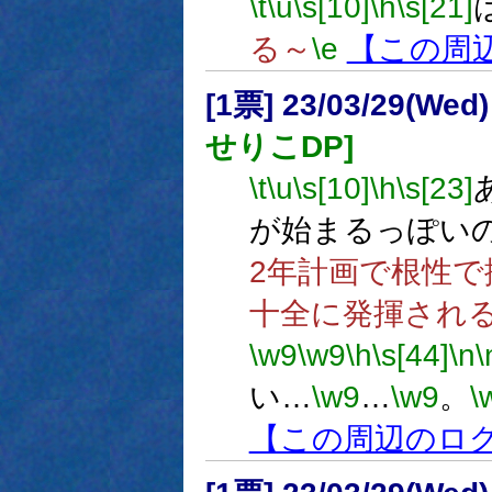
\t
\u
\s[10]
\h
\s[21]
る～
\e
【この周
[1票] 23/03/29(Wed
せりこDP]
\t
\u
\s[10]
\h
\s[23]
が始まるっぽい
2年計画で根性で
十全に発揮され
\w9
\w9
\h
\s[44]
\n
\
い…
\w9
…
\w9
。
\
【この周辺のロ