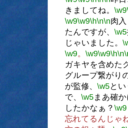
きましてね。
\w9
\w9
\w9
\h
\n
\n
肉入
たんですが、
\w5
じゃいました。
\
\w9
。
\w9
\w9
\h
\n
\
ガキヤを含めた
グループ繋がり
が監修、
\w5
とい
で、
\w5
まあ確か
したかなぁ？
\w9
忘れてるんじゃ