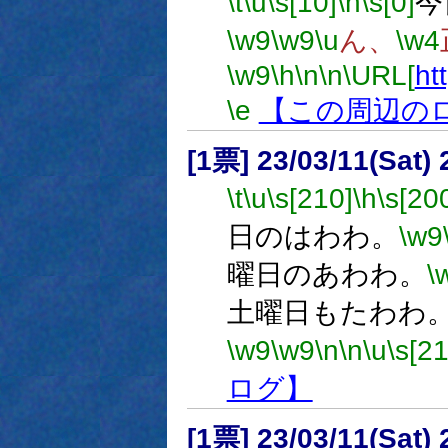
\t
\u
\s[10]
\h
\s[0]
今
\w9
\w9
\u
ん、
\w4
\w9
\h
\n
\n
\URL[
ht
\e
【この周辺の
[1票] 23/03/11(Sat)
\t
\u
\s[210]
\h
\s[20
日のはわわ。
\w9
曜日のあわわ。
\
土曜日もたわわ
\w9
\w9
\n
\n
\u
\s[21
ログ】
[1票] 23/03/11(Sat