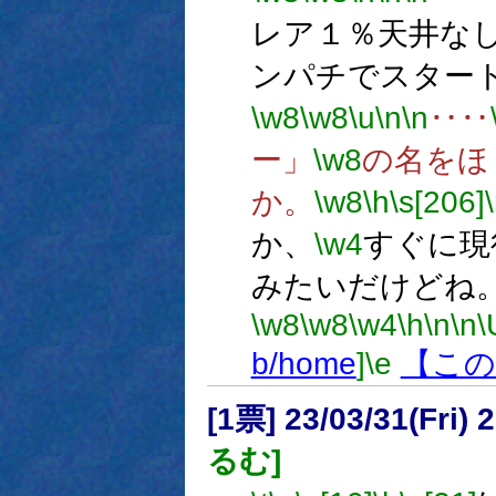
レア１％天井な
ンパチでスター
\w8
\w8
\u
\n
\n
‥‥
ー」
\w8
の名をほ
か。
\w8
\h
\s[206]
か、
\w4
すぐに現
みたいだけどね
\w8
\w8
\w4
\h
\n
\n
\
b/home
]
\e
【この
[1票] 23/03/31(Fri
るむ]