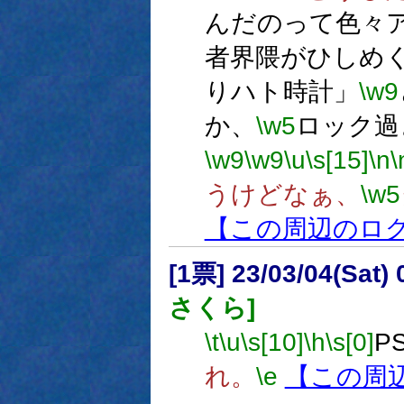
んだのって色々
者界隈がひしめく
りハト時計」
\w9
か、
\w5
ロック過
\w9
\w9
\u
\s[15]
\n
\
うけどなぁ、
\w5
【この周辺のロ
[1票] 23/03/04(Sat
さくら]
\t
\u
\s[10]
\h
\s[0]
P
れ。
\e
【この周