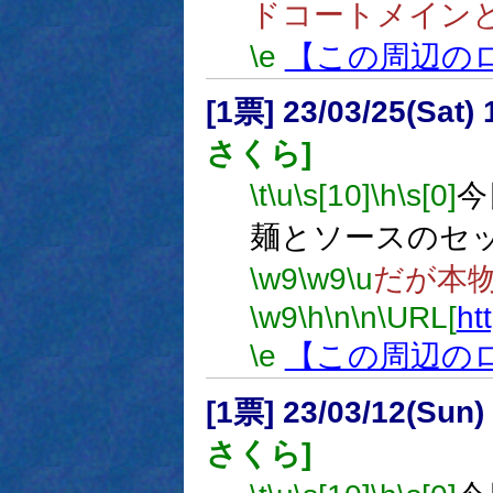
ドコートメイン
\e
【この周辺の
[1票] 23/03/25(Sat
さくら]
\t
\u
\s[10]
\h
\s[0]
今
麺とソースのセ
\w9
\w9
\u
だが本
\w9
\h
\n
\n
\URL[
ht
\e
【この周辺の
[1票] 23/03/12(Sun
さくら]