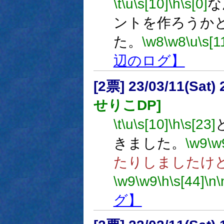
\t
\u
\s[10]
\h
\s[0]
な
ントを作ろうか
た。
\w8
\w8
\u
\s[1
辺のログ】
[2票] 23/03/11(Sat
せりこDP]
\t
\u
\s[10]
\h
\s[23]
きました。
\w9
\w
たりしましたけ
\w9
\w9
\h
\s[44]
\n
\
グ】