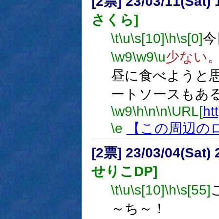
[2票] 23/03/11(Sat
さくら]
\t
\u
\s[10]
\h
\s[0]
今
\w9
\w9
\u
少ない
昼に食べようと
ートソースもあ
\w9
\h
\n
\n
\URL[
ht
\e
【この周辺の
[2票] 23/03/04(Sat
せりこDP]
\t
\u
\s[10]
\h
\s[55]
～ち～！