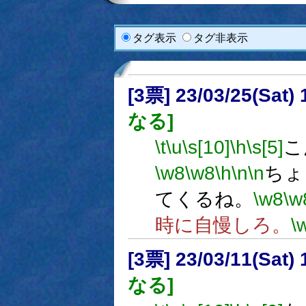
タグ表示
タグ非表示
[3票] 23/03/25(Sat
なる]
\t
\u
\s[10]
\h
\s[5]
こ
\w8
\w8
\h
\n
\n
ちょ
てくるね。
\w8
\w
時に自慢しろ。
\
[3票] 23/03/11(Sat
なる]