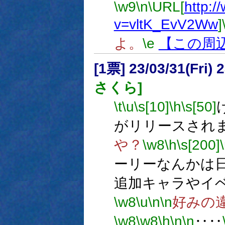
\w9
\n
\URL[
http:
v=vltK_EvV2Ww
]
よ。
\e
【この周
[1票] 23/03/31(Fri)
さくら]
\t
\u
\s[10]
\h
\s[50]
がリリースされ
や？
\w8
\h
\s[200]
ーリーなんかは
追加キャラやイ
\w8
\u
\n
\n
好みの
\w8
\w8
\h
\n
\n
‥‥