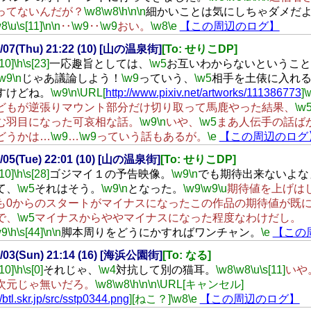
ってないんだが？
\w8
\w8
\h
\n
\n
細かいことは気にしちゃダメだ
w8
\u
\s[11]
\n
\n
‥
\w9
‥
\w9
おい。
\w8
\e
【この周辺のログ】
9/07(Thu) 21:22 (10) [山の温泉街]
[To: せりこDP]
[10]
\h
\s[23]
一応趣旨としては、
\w5
お互いわからないということ
\w9
\n
じゃあ議論しよう！
\w9
っていう、
\w5
相手を土俵に入れ
すけどね。
\w9
\n
\URL[
http://www.pixiv.net/artworks/111386773
]
\
どもが逆張りマウント部分だけ切り取って馬鹿やった結果、
\w
む羽目になった可哀相な話。
\w9
\n
いや、
\w5
まあ人伝手の話ば
どうかは…
\w9
…
\w9
っていう話もあるが。
\e
【この周辺のログ
9/05(Tue) 22:01 (10) [山の温泉街]
[To: せりこDP]
[10]
\h
\s[28]
ゴジマイ１の予告映像。
\w9
\n
でも期待出来ないよな
て、
\w5
それはそう。
\w9
\n
となった。
\w9
\w9
\u
期待値を上げは
も0からのスタートがマイナスになったこの作品の期待値が既
で、
\w5
マイナスからややマイナスになった程度なわけだし。
w9
\h
\s[44]
\n
\n
脚本周りをどうにかすればワンチャン。
\e
【この
9/03(Sun) 21:14 (16) [海浜公園街]
[To: なる]
[10]
\h
\s[0]
それじゃ、
\w4
対抗して別の猫耳。
\w8
\w8
\u
\s[11]
いや
次元じゃ無いだろ。
\w8
\w8
\h
\n
\n
\URL[キャンセル]
//btl.skr.jp/src/sstp0344.png
][ねこ？]
\w8
\e
【この周辺のログ】