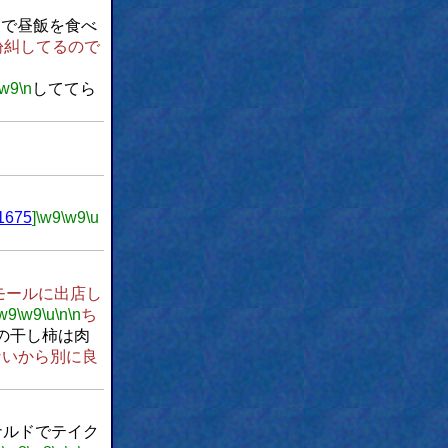
家で昼飯を食べ
紛糾してるので
！
\w9
\n
しててら
81675
]
\w9
\w9
\u
モールに出店し
w9
\w9
\u
\n
\n
ち
の干し柿は肉
ないから別に良
ナルドでテイク