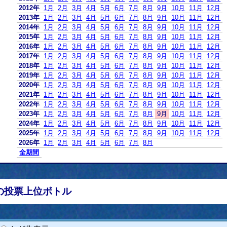
2012年
1月
2月
3月
4月
5月
6月
7月
8月
9月
10月
11月
12月
2013年
1月
2月
3月
4月
5月
6月
7月
8月
9月
10月
11月
12月
2014年
1月
2月
3月
4月
5月
6月
7月
8月
9月
10月
11月
12月
2015年
1月
2月
3月
4月
5月
6月
7月
8月
9月
10月
11月
12月
2016年
1月
2月
3月
4月
5月
6月
7月
8月
9月
10月
11月
12月
2017年
1月
2月
3月
4月
5月
6月
7月
8月
9月
10月
11月
12月
2018年
1月
2月
3月
4月
5月
6月
7月
8月
9月
10月
11月
12月
2019年
1月
2月
3月
4月
5月
6月
7月
8月
9月
10月
11月
12月
2020年
1月
2月
3月
4月
5月
6月
7月
8月
9月
10月
11月
12月
2021年
1月
2月
3月
4月
5月
6月
7月
8月
9月
10月
11月
12月
2022年
1月
2月
3月
4月
5月
6月
7月
8月
9月
10月
11月
12月
2023年
1月
2月
3月
4月
5月
6月
7月
8月
9月
10月
11月
12月
2024年
1月
2月
3月
4月
5月
6月
7月
8月
9月
10月
11月
12月
2025年
1月
2月
3月
4月
5月
6月
7月
8月
9月
10月
11月
12月
2026年
1月
2月
3月
4月
5月
6月
7月
8月
全期間
月の投票上位ボトル