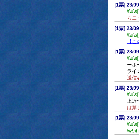
[1票] 23/0
\t
\u
\s
らニ
[1票] 23/0
\t
\u
\s
【こ
[1票] 23/0
\t
\u
\s
ーボ
ライ
送信
[1票] 23/0
\t
\u
\s
上近
は禁
[1票] 23/0
\t
\u
\s
\w9
\h