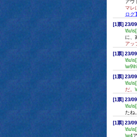
アウ
マレ
ログ
[1票] 23/0
\t
\u
\s
に、
アッ
[1票] 23/0
\t
\u
\s
\w9
\h
[1票] 23/0
\t
\u
\s
だ。
[1票] 23/0
\t
\u
\s
たね
[1票] 23/0
\t
\u
\s
\w4