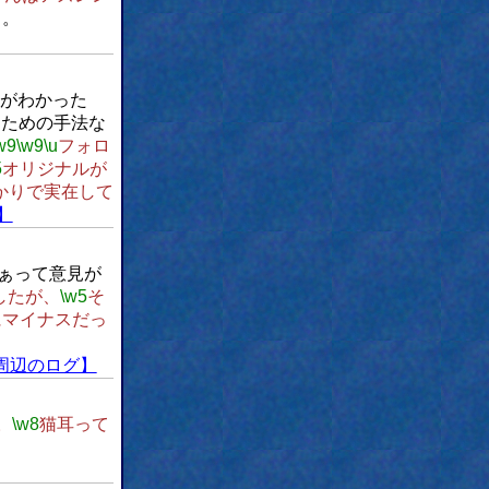
よ。
がわかった
るための手法な
w9
\w9
\u
フォロ
5
オリジナルが
かりで実在して
】
ぁって意見が
したが、
\w5
そ
にマイナスだっ
周辺のログ】
。
\w8
猫耳って