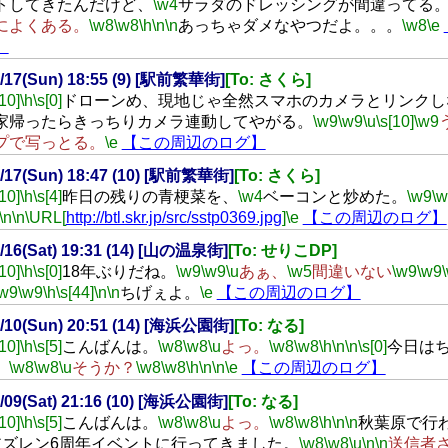
トしてきたんだけど、
\w4
サラダのドレッシングが間違ってる
によくある。
\w8
\w8
\h
\n
\n
あっちゃダメなやつだよ。。。
\w8
\e
】
9/17(Sun) 18:55 (9) [駅前繁華街]
[To: さくら]
[10]
\h
\s[0]
ドローンめ、現地じゃ全然スマホのカメラとリンクし
家帰ったらきっちりカメラ連動してやがる。
\w9
\w9
\u
\s[10]
\w9
プで写っとる。
\e
【この周辺のログ】
9/17(Sun) 18:47 (10) [駅前繁華街]
[To: さくら]
[10]
\h
\s[4]
昨日の残りの青梗菜を、
\w4
ベーコンと炒めた。
\w9
\
\n
\n
\URL[
http://btl.skr.jp/src/sstp0369.jpg
]
\e
【この周辺のログ】
9/16(Sat) 19:31 (14) [山の温泉街]
[To: せりこDP]
[10]
\h
\s[0]
18年ぶりだね。
\w9
\w9
\u
あぁ、
\w5
間違いない
\w9
\w9
\w9
\w9
\h
\s[44]
\n
\n
ちげぇよ。
\e
【この周辺のログ】
9/10(Sun) 20:51 (14) [海浜公園街]
[To: なる]
[10]
\h
\s[5]
こんばんは。
\w8
\w8
\u
よっ。
\w8
\w8
\h
\n
\n
\s[0]
今日は
。
\w8
\w8
\u
そうか？
\w8
\w8
\h
\n
\n
\e
【この周辺のログ】
9/09(Sat) 21:16 (10) [海浜公園街]
[To: なる]
[10]
\h
\s[5]
こんばんは。
\w8
\w8
\u
よっ。
\w8
\w8
\h
\n
\n
秋葉原で行
アズレン6周年イベントに行ってきました。
\w8
\w8
\u
\n
\n
送信者