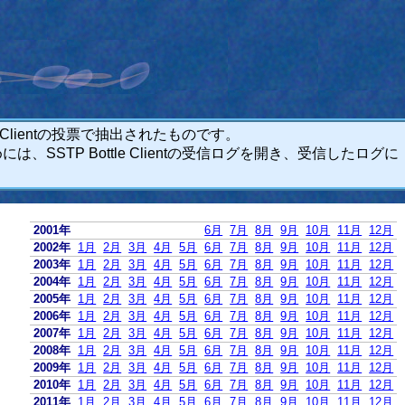
tle Clientの投票で抽出されたものです。
は、SSTP Bottle Clientの受信ログを開き、受信したロ
2001年
6月
7月
8月
9月
10月
11月
12月
2002年
1月
2月
3月
4月
5月
6月
7月
8月
9月
10月
11月
12月
2003年
1月
2月
3月
4月
5月
6月
7月
8月
9月
10月
11月
12月
2004年
1月
2月
3月
4月
5月
6月
7月
8月
9月
10月
11月
12月
2005年
1月
2月
3月
4月
5月
6月
7月
8月
9月
10月
11月
12月
2006年
1月
2月
3月
4月
5月
6月
7月
8月
9月
10月
11月
12月
2007年
1月
2月
3月
4月
5月
6月
7月
8月
9月
10月
11月
12月
2008年
1月
2月
3月
4月
5月
6月
7月
8月
9月
10月
11月
12月
2009年
1月
2月
3月
4月
5月
6月
7月
8月
9月
10月
11月
12月
2010年
1月
2月
3月
4月
5月
6月
7月
8月
9月
10月
11月
12月
2011年
1月
2月
3月
4月
5月
6月
7月
8月
9月
10月
11月
12月