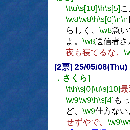
\t
\u
\s[10]
\h
\s[5]
こ
\w8
\w8
\h
\s[0]
\n
\n
らしく、
\w8
急い
よ。
\w8
送信者さ
夜も寝てるな。
\
[2票] 25/05/08(Thu
．さくら]
\t
\h
\s[0]
\u
\s[10]
最
\w9
\w9
\h
\s[4]
も
ど、
\w9
仕方ない
せずやで。
\w9
\w