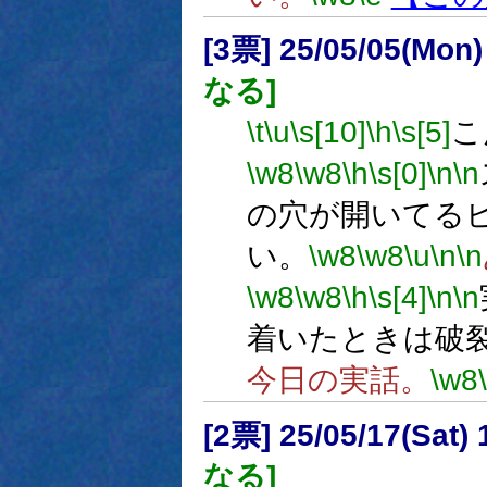
[3票] 25/05/05(Mon
なる]
\t
\u
\s[10]
\h
\s[5]
こ
\w8
\w8
\h
\s[0]
\n
\n
の穴が開いてる
い。
\w8
\w8
\u
\n
\n
\w8
\w8
\h
\s[4]
\n
\n
着いたときは破
今日の実話。
\w8
[2票] 25/05/17(Sat
なる]