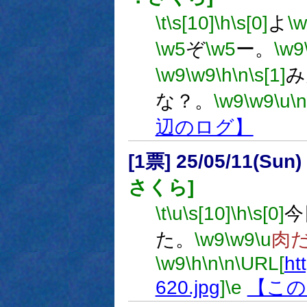
\t
\s[10]
\h
\s[0]
よ
\
\w5
ぞ
\w5
ー。
\w9
\w9
\w9
\h
\n
\s[1]
み
な？。
\w9
\w9
\u
\n
辺のログ】
[1票] 25/05/11(Sun
さくら]
\t
\u
\s[10]
\h
\s[0]
今
た。
\w9
\w9
\u
肉
\w9
\h
\n
\n
\URL[
ht
620.jpg
]
\e
【この