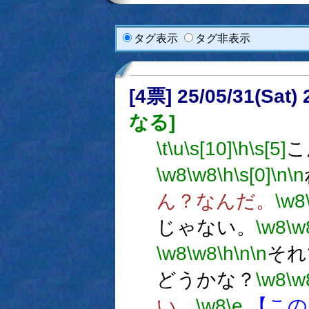
タグ表示
タグ非表示
[4票] 25/05/31(Sat
なる]
\t
\u
\s[10]
\h
\s[5]
こ
\w8
\w8
\h
\s[0]
\n
\n
ん？なんだ。
\w8
じゃない。
\w8
\w
\w8
\w8
\h
\n
\n
それ
どうかな？
\w8
\w
い。
\w8
\e
【この