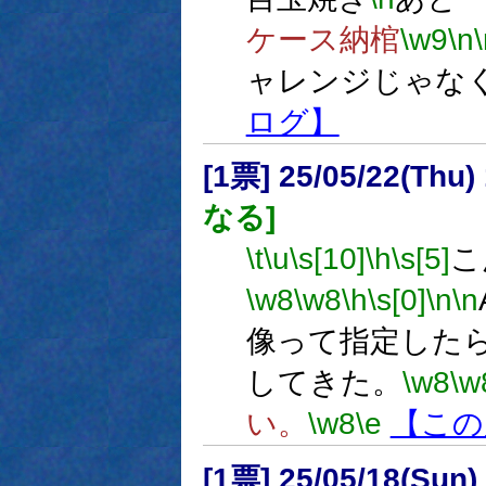
ケース納棺
\w9
\n
ャレンジじゃな
ログ】
[1票] 25/05/22(Thu
なる]
\t
\u
\s[10]
\h
\s[5]
こ
\w8
\w8
\h
\s[0]
\n
\n
像って指定した
してきた。
\w8
\w
い。
\w8
\e
【この
[1票] 25/05/18(Sun