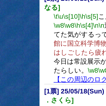
なる]
\t
\u
\s[10]
\h
\s[5]
こ
\w8
\w8
\h
\s[4]
\n
\n
てた気がするっ
館に国立科学博物
はしごしたら疲
今日は常設展示
たらしい。
\w8
\w
【この周辺のロ
[1票] 25/05/18(Sun
．さくら]