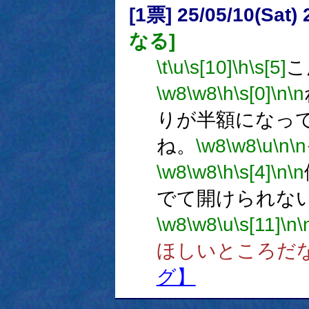
[1票] 25/05/10(Sat
なる]
\t
\u
\s[10]
\h
\s[5]
こ
\w8
\w8
\h
\s[0]
\n
\n
りが半額になっ
ね。
\w8
\w8
\u
\n
\n
\w8
\w8
\h
\s[4]
\n
\n
でて開けられな
\w8
\w8
\u
\s[11]
\n
\
ほしいところだ
グ】