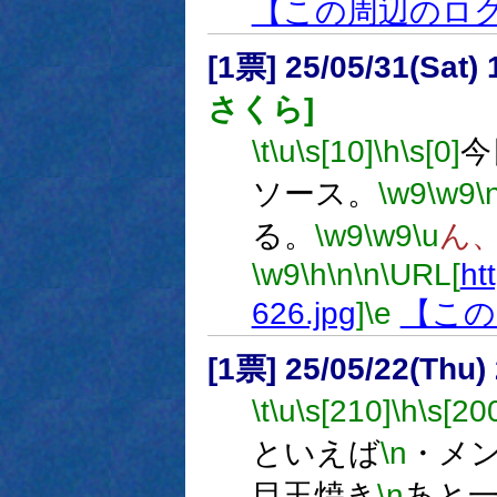
【この周辺のロ
[1票] 25/05/31(Sat
さくら]
\t
\u
\s[10]
\h
\s[0]
今
ソース。
\w9
\w9
\
る。
\w9
\w9
\u
ん
\w9
\h
\n
\n
\URL[
ht
626.jpg
]
\e
【この
[1票] 25/05/22(Thu)
\t
\u
\s[210]
\h
\s[20
といえば
\n
・メ
目玉焼き
\n
あと