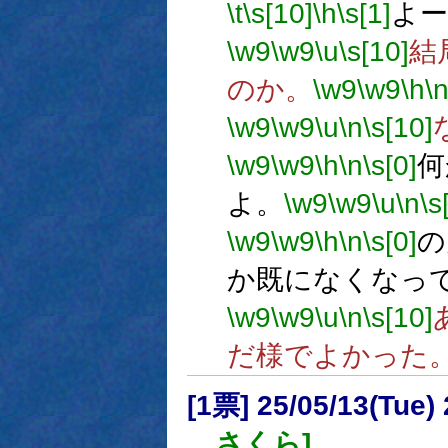
\t
\s[10]
\h
\s[1]
よー
\w9
\w9
\u
\s[10]
結
のか。
\w9
\w9
\h
\
\w9
\w9
\u
\n
\s[10]
\w9
\w9
\h
\n
\s[0]
何
よ。
\w9
\w9
\u
\n
\s
\w9
\w9
\h
\n
\s[0]
の
か既になくなっ
\w9
\w9
\u
\n
\s[10]
だ様でよかった
[1票] 25/05/13(Tue
．さくら]