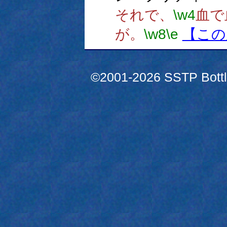
それで、
\w4
血で
が。
\w8
\e
【この
©2001-2026 SSTP Bottle 