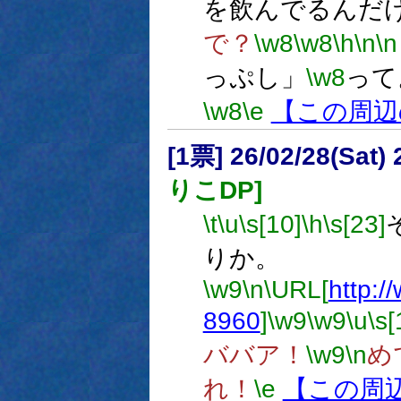
を飲んでるんだ
で？
\w8
\w8
\h
\n
\n
っぷし」
\w8
って
\w8
\e
【この周辺
[1票] 26/02/28(Sat
りこDP]
\t
\u
\s[10]
\h
\s[23]
りか。
\w9
\n
\URL[
http:/
8960
]
\w9
\w9
\u
\s[
ババア！
\w9
\n
め
れ！
\e
【この周