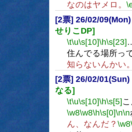
なのはヤメロ。
\
[2票] 26/02/09(Mon
せりこDP]
\t
\u
\s[10]
\h
\s[23]
住んでる場所っ
知らないんかい
[2票] 26/02/01(Sun
なる]
\t
\u
\s[10]
\h
\s[5]
こ
\w8
\w8
\h
\s[0]
\n
\n
ん、なんだ？
\w8