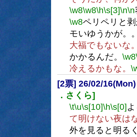
\w8
\w8
\h
\s[3]
\n
\n
\w8
ペリペリと剥
モいゆうかが。
大福でもないな
かかるんだ。
\w8
冷えるかもな。
\
[2票] 26/02/16(Mon
．さくら]
\t
\u
\s[10]
\h
\s[0]
よ
て明けない夜は
外を見ると明る