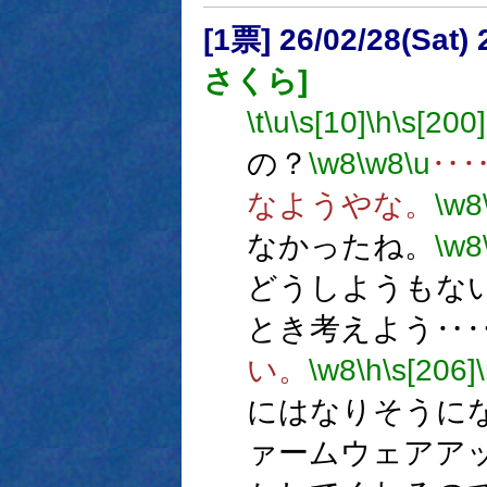
[1票] 26/02/28(Sat)
さくら]
\t
\u
\s[10]
\h
\s[200]
の？
\w8
\w8
\u
‥
なようやな。
\w8
なかったね。
\w8
どうしようもな
とき考えよう‥
い。
\w8
\h
\s[206]
にはなりそうに
ァームウェアア