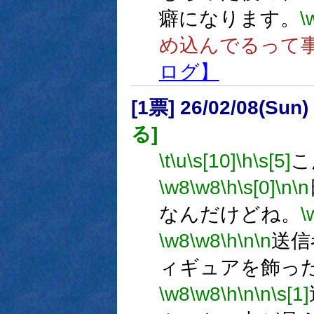
癖になります。
\
め込んでるって
ログ】
[1票] 26/02/08(Sun
る]
\t
\u
\s[10]
\h
\s[5]
こ
\w8
\w8
\h
\s[0]
\n
\n
なんだけどね。
\
\w8
\w8
\h
\n
\n
送信
ィギュアを飾っ
\w8
\w8
\h
\n
\n
\s[1]