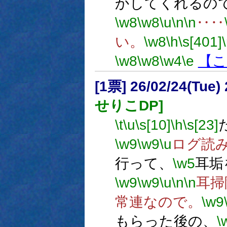
かしてくれるの
\w8
\w8
\u
\n
\n
‥‥
い。
\w8
\h
\s[401]
\w8
\w8
\w4
\e
【こ
[1票] 26/02/24(Tue
せりこDP]
\t
\u
\s[10]
\h
\s[23]
\w9
\w9
\u
ログ読
行って、
\w5
耳垢
\w9
\w9
\u
\n
\n
耳掃
常連なので。
\w9
もらった後の、
\