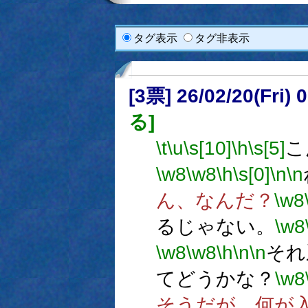
タグ表示
タグ非表示
[3票] 26/02/20(Fri
る]
\t
\u
\s[10]
\h
\s[5]
こ
\w8
\w8
\h
\s[0]
\n
\n
ん、なんだ？
\w8
るじゃない。
\w8
\w8
\w8
\h
\n
\n
それ
てどうかな？
\w8
そうだが、何が