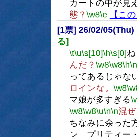
カートの中が見
態？
\w8
\e
【この
[1票] 26/02/05(Thu
る]
\t
\u
\s[10]
\h
\s[0]
ね
んだ？
\w8
\w8
\h
\
ってあるじゃな
ロインな。
\w8
\w
マ娘が多すぎる
\
\w8
\w8
\u
\n
\n
混ぜ
ちなみに余った
ン プリティー