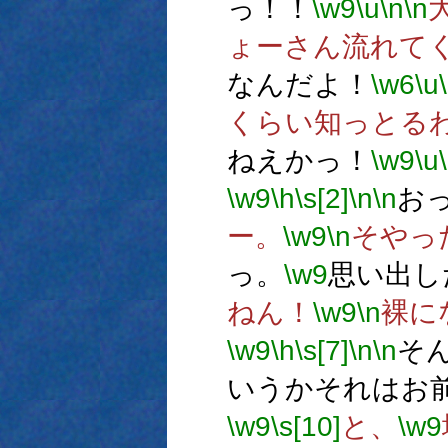
っ！！
\w9
\u
\n
\n
ょーさん流れて
なんだよ！
\w6
\u
くらい知っとる
ねえかっ！
\w9
\u
\w9
\h
\s[2]
\n
\n
お
ー。
\w9
\n
そやっ
っ。
\w9
思い出し
ねん！
\w9
\n
裸に
\w9
\h
\s[7]
\n
\n
そ
いうかそれはお
\w9
\s[10]
と、
\w9