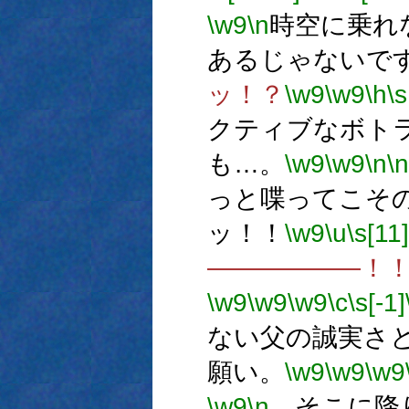
\w9
\n
時空に乗れ
あるじゃないで
ッ！？
\w9
\w9
\h
\s
クティブなボト
も…。
\w9
\w9
\n
\n
っと喋ってこそ
ッ！！
\w9
\u
\s[11]
――――――！
\w9
\w9
\w9
\c
\s[-1]
ない父の誠実さ
願い。
\w9
\w9
\w9
\w9
\n
そこに降り