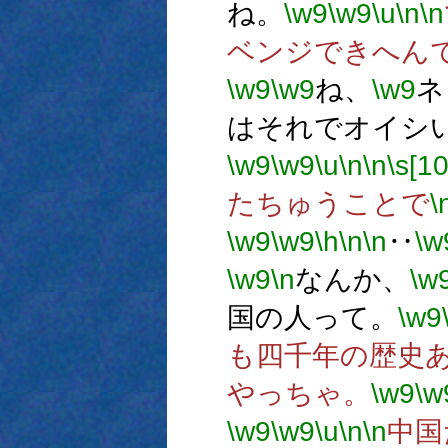
ね。
\w9
\w9
\u
\n
\n
ベンジできへん
\w9
\w9
ね、
\w9
ネ
はそれでオイシ
\w9
\w9
\u
\n
\n
\s[10
たちゅうことで
\
\w9
\w9
\h
\n
\n
‥
\w
\w9
\n
なんか、
\w
国の人って。
\w9
も四千年の歴史
やっちゃ。
\w9
\w
\w9
\w9
\u
\n
\n
中国