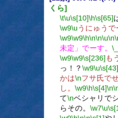
くら]
\t
\u
\s[10]
\h
\s[65]
\w9
\u
うにゅうで
\w9
\w9
\h
\n
\n
\u
\n
\
未定」でーす。
\
\w9
\w9
\s[236]
も
っ！？
\w9
\u
\s[43
かは
\n
フサ氏で
し。
\w9
\h
\s[4]
\n
\
て
\n
ベシャリで
らその。
\w7
\u
\s[