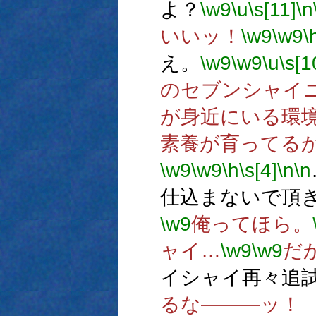
よ？
\w9
\u
\s[11]
\n
いいッ！
\w9
\w9
\
え。
\w9
\w9
\u
\s[1
のセブンシャイ
が身近にいる環
素養が育ってる
\w9
\w9
\h
\s[4]
\n
\n
仕込まないで頂
\w9
俺ってほら。
ャイ…
\w9
\w9
だ
イシャイ再々追
るな―――ッ！