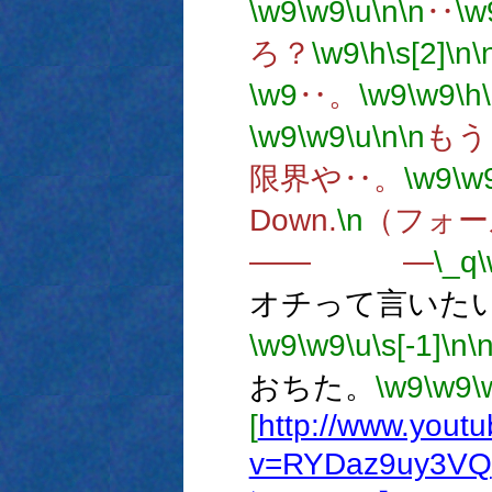
\w9
\w9
\u
\n
\n
‥
\w
ろ？
\w9
\h
\s[2]
\n
\
\w9
‥。
\w9
\w9
\h
\w9
\w9
\u
\n
\n
もう
限界や‥。
\w9
\w
Down.
\n
（フォー
―― ―
\_q
オチって言いた
\w9
\w9
\u
\s[-1]
\n
\
おちた。
\w9
\w9
\
[
http://www.yout
v=RYDaz9uy3VQ