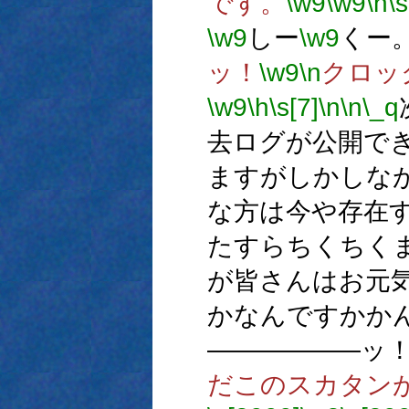
です。
\w9
\w9
\h
\s
\w9
しー
\w9
くー
ッ！
\w9
\n
クロッ
\w9
\h
\s[7]
\n
\n
\_q
去ログが公開で
ますがしかしな
な方は今や存在
たすらちくちく
が皆さんはお元
かなんですかか
――――――ッ
だこのスカタン