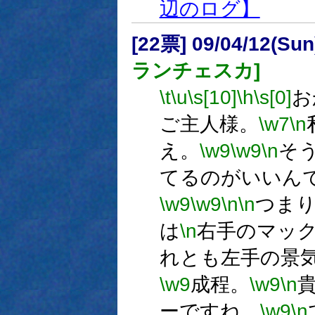
辺のログ】
[22票] 09/04/12(Sun
ランチェスカ]
\t
\u
\s[10]
\h
\s[0]
お
ご主人様。
\w7
\n
え。
\w9
\w9
\n
そ
てるのがいいん
\w9
\w9
\n
\n
つま
は
\n
右手のマッ
れとも左手の景
\w9
成程。
\w9
\n
ーですね。
\w9
\n