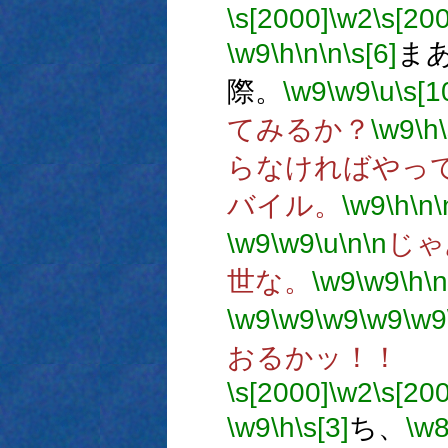
\s[2000]
\w2
\s[20
\w9
\h
\n
\n
\s[6]
ま
際。
\w9
\w9
\u
\s[1
てみるか？
\w9
\h
らなければやっ
バイル。
\w9
\h
\n
\
\w9
\w9
\u
\n
\n
じゃ
世な。
\w9
\w9
\h
\n
\w9
\w9
\w9
\w9
\w9
おるかッ！！
\s[2000]
\w2
\s[20
\w9
\h
\s[3]
ち、
\w