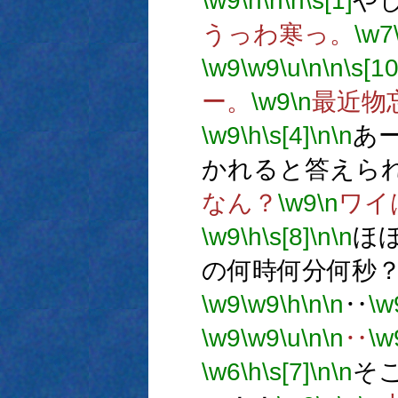
\w9
\h
\n
\n
\s[1]
や
うっわ寒っ。
\w7
\w9
\w9
\u
\n
\n
\s[10
ー。
\w9
\n
最近物
\w9
\h
\s[4]
\n
\n
あ
かれると答えら
なん？
\w9
\n
ワイ
\w9
\h
\s[8]
\n
\n
ほ
の何時何分何秒
\w9
\w9
\h
\n
\n
‥
\w
\w9
\w9
\u
\n
\n
‥
\w
\w6
\h
\s[7]
\n
\n
そ