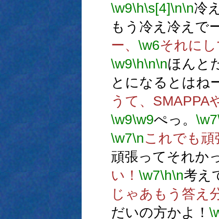
\w9
\h
\s[4]
\n
\n
冷
もう冷え冷えで
ー、
\w6
それにし
\w9
\h
\n
\n
ほんと
とになるとはね
うて、SMAPPA
\w9
\w9
ぺっ。
\w7
\w7
\n
これでも頑
頑張ってそれか
い！
\w7
\h
\n
考え
じゃあもう答え
だいの方かよ！
\