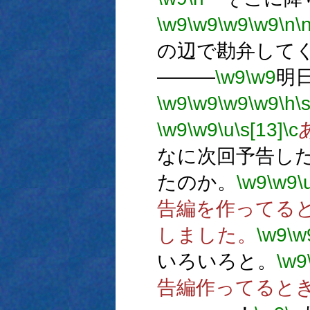
\w9
\w9
\w9
\w9
\n
\
の辺で勘弁して
―――
\w9
\w9
明
\w9
\w9
\w9
\w9
\h
\
\w9
\w9
\u
\s[13]
\c
なに次回予告し
たのか。
\w9
\w9
\
告編を作ってる
しました。
\w9
\w
いろいろと。
\w9
告編作ってると