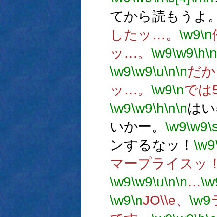
てから読もうよ
したッ…。
\w9
\n
ッ…。
\w9
\w9
\h
\n
\w9
\w9
\u
\n
\n
だか
ッ…。
\w9
\n
では
\w9
\w9
\h
\n
\n
はい
いかー。
\w9
\w9
\
ンするなッ！
\w9
マープライスッ
\w9
\w9
\u
\n
\n
…
\w
\w9
\n
JO\\e、
\w9