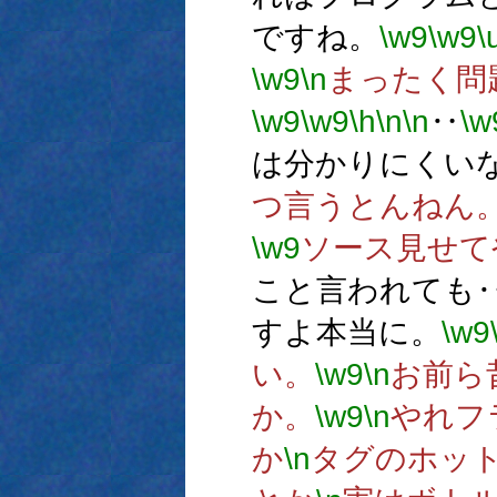
ですね。
\w9
\w9
\
\w9
\n
まったく問
\w9
\w9
\h
\n
\n
‥
\w
は分かりにくい
つ言うとんねん
\w9
ソース見せて
こと言われても
すよ本当に。
\w9
い。
\w9
\n
お前ら
か。
\w9
\n
やれフ
か
\n
タグのホッ