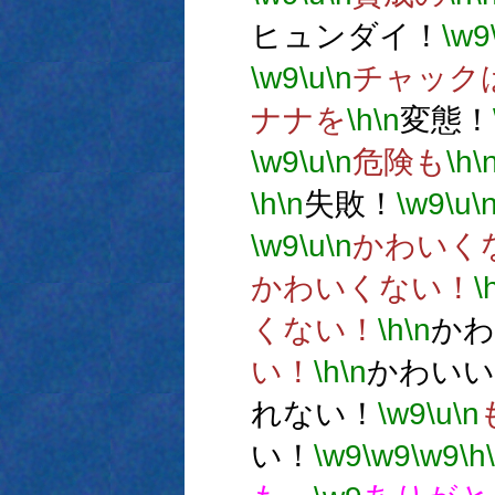
ヒュンダイ！
\w9
\w9
\u
\n
チャック
ナナを
\h
\n
変態！
\w9
\u
\n
危険も
\h
\
\h
\n
失敗！
\w9
\u
\
\w9
\u
\n
かわいく
かわいくない！
\
くない！
\h
\n
かわ
い！
\h
\n
かわいい
れない！
\w9
\u
\n
い！
\w9
\w9
\w9
\h