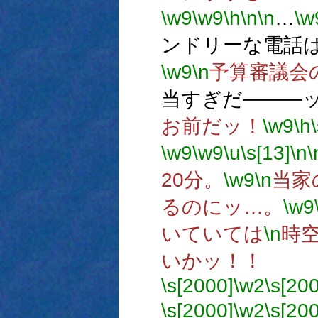
\w9
\w9
\h
\n
\n
…
\w
ンドリーな電話
\w9
\n
予算審議会
当すぎだ―――
お前だッ！
\w9
\h
\w9
\w9
\u
\s[13]
\n
\
20分。
\w9
\n
当家
るのにッ…。
\w9
いていては
\n
時
いかッ！！
\s[2000]
\w2
\s[20
\s[2000]
\w2
\s[20