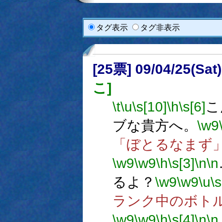
タグ表示
タグ非表示
[25票] 09/04/25(Sat
こ]
\t
\u
\s[10]
\h
\s[6]
こ
ブな貴方へ。
\w9
「ぼとるなまず
\w9
\w9
\h
\s[3]
\n
\n
るよ？
\w9
\w9
\u
\s
ランク中のボト
\w9
\w9
\h
\s[4]
\n
\n