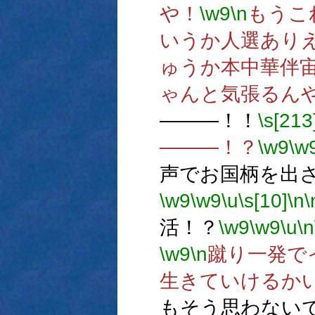
や！
\w9
\n
もうこ
いうか人選あり
ゅうか本中華伴
ゃんと気張るん
―――！！
\s[213
―――！？
\w9
\w
声でお国柄を出
\w9
\w9
\u
\s[10]
\n
\
活！？
\w9
\w9
\u
\n
\w9
\n
蹴り一発で
生きていけるか
もそう思わない