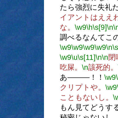
たら強烈に失礼
イアントはええ
な。
\w9
\h
\s[9]
\n
\
調べるなんてこ
\w9
\w9
\w9
\w9
\n
\
\w9
\u
\s[11]
\n
\n
閉
吃屎。
\n
該死的。
あ―――！！
\w9
クリプトや。
\w9
こともないし。
\
もん見てどうす
秘密じゃないし