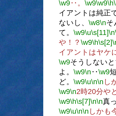
\w9
‥。
\w9
\w9
\h
イアントは純正
ないし、
\w8
\n
そ
て。
\w9
\u
\s[11]
\n
や！？
\w9
\h
\s[2]
\
イアントはヤケ
\w9
そうしないと
よ。
\w9
\n
‥
\w9
ど。
\w9
\u
\n
\n
し
\w9
\n
2時20分
\w9
\h
\s[7]
\n
\n
真
\w9
\u
\n
\n
しかも