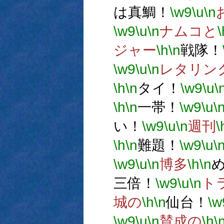
は真鯛！
\w9
\u
\n
\w9
\u
\n
ナムコと
\
ジャー
\h
\n
戦隊！
\w9
\u
\n
レタリン
\h
\n
タイ！
\w9
\u
\
\h
\n
一帯！
\w9
\u
\
い！
\w9
\u
\n
週刊
\
\h
\n
難題！
\w9
\u
\
\w9
\u
\n
博多
\h
\n
三倍！
\w9
\u
\n
ト
城の
\h
\n
仙台！
\w
\w9
\u
\n
賛成の
\h
\