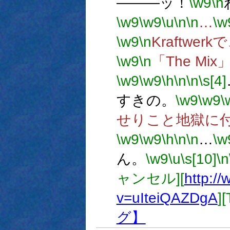
―――ッ！
\w9
\n
\w9
\w9
\u
\n
\n
…
\w
\w9
\n
Kraftwerk
\w9
\n
「The M
\w9
\w9
\h
\n
\n
\s[4]
すきの。
\w9
\w9
\
せりこと地獄に
\w9
\w9
\h
\n
\n
…
\w
ん。
\w9
\u
\s[10]
\n
ャンセル][
http:/
v=uIteiQAZDgA
]
グ】