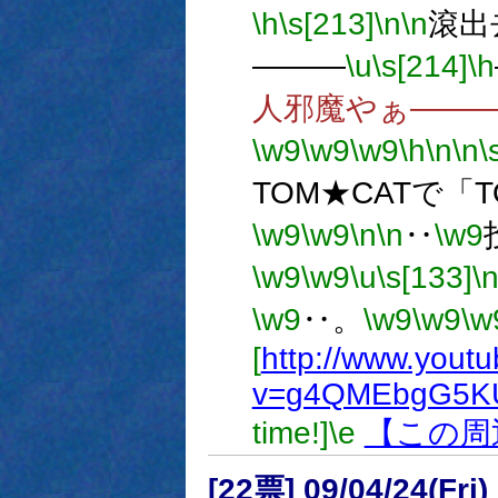
\h
\s[213]
\n
\n
滾出
―――
\u
\s[214]
\h
人邪魔やぁ――
\w9
\w9
\w9
\h
\n
\n
\
TOM★CATで「T
\w9
\w9
\n
\n
‥
\w9
\w9
\w9
\u
\s[133]
\
\w9
‥。
\w9
\w9
\w
[
http://www.yout
v=g4QMEbgG5K
time!]
\e
【この周
[22票] 09/04/24(Fri