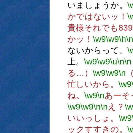
いましょうか。
\
かではないッ！
\
貴様それでも83
かッ！
\w9
\w9
\h
\
ないからって、
\
上。
\w9
\w9
\u
\n
\n
る…）
\w9
\w9
\n
忙しいから。
\w9
ね。
\w9
\n
あーそ
\w9
\w9
\n
\n
え？
\
いいっしょ。
\w9
ックすすきの。
\