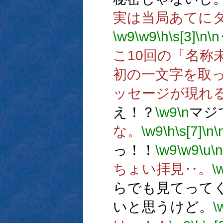
実は当局あてに
\w9
\w9
\h
\s[3]
\n
\n
こ10回の「名称
初の一文字を取
ッセージが現れ
え！？
\w9
\n
マジ
な。
\w9
\h
\s[7]
\n
\
っ！！
\w9
\w9
\u
\n
ちょい拝見‥。
\
らでも見てって
いと思うけど。
\