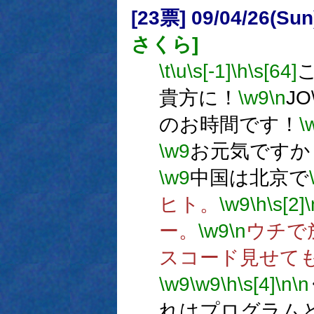
[23票] 09/04/26(Sun
さくら]
\t
\u
\s[-1]
\h
\s[64]
貴方に！
\w9
\n
JO
のお時間です！
\
\w9
お元気ですか
\w9
中国は北京で
ヒト。
\w9
\h
\s[2]
\
ー。
\w9
\n
ウチで
スコード見せて
\w9
\w9
\h
\s[4]
\n
\n
れはプログラム