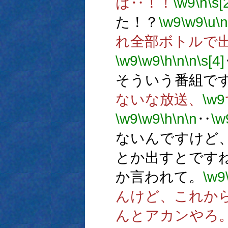
は‥！！
\w9
\h
\s[
た！？
\w9
\w9
\u
\n
れ全部ボトルで
\w9
\w9
\h
\n
\n
\s[4]
そういう番組で
ないな放送、
\w9
\w9
\w9
\h
\n
\n
‥
\w
ないんですけど
とか出すとです
か言われて。
\w9
んけど、これか
んとアカンやろ