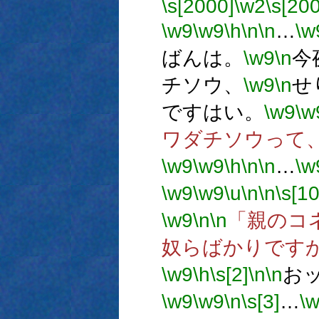
\s[2000]
\w2
\s[20
\w9
\w9
\h
\n
\n
…
\w
ばんは。
\w9
\n
今
チソウ、
\w9
\n
せ
ですはい。
\w9
\w
ワダチソウって
\w9
\w9
\h
\n
\n
…
\w
\w9
\w9
\u
\n
\n
\s[10
\w9
\n
\n
「親のコ
奴らばかりです
\w9
\h
\s[2]
\n
\n
お
\w9
\w9
\n
\s[3]
…
\