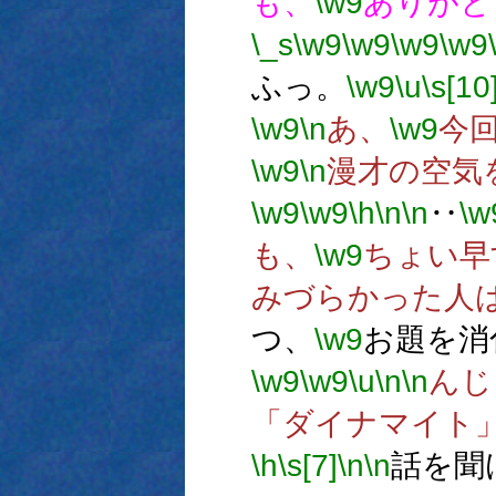
も、
\w9
ありがと
\_s
\w9
\w9
\w9
\w9
ふっ。
\w9
\u
\s[10
\w9
\n
あ、
\w9
今
\w9
\n
漫才の空気
\w9
\w9
\h
\n
\n
‥
\w
も、
\w9
ちょい早
みづらかった人
つ、
\w9
お題を消
\w9
\w9
\u
\n
\n
んじ
「ダイナマイト
\h
\s[7]
\n
\n
話を聞