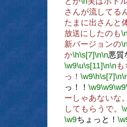
とか
\n
実はボト
さんが流してる
たまに出さんと
放送にしたのも
\
新バージョンの
\
か
\h
\s[7]
\n
\n
悪質
\w9
\u
\s[11]
\n
\n
も
っ！
\w9
\h
\s[7]
\n
\
っ！！
\w9
\w9
\w9
ーしゃあないな
してもらうで。
\
\w9
ちょっと！
\w