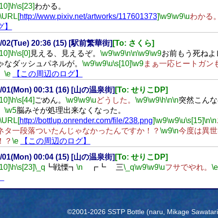
[10]
\h
\s[23]
わかる。
\URL[
http://www.pixiv.net/artworks/117601373
]
\w9
\w9
\u
わかる
グ】
4/02(Tue) 20:36 (15) [駅前繁華街]
[To: さくら]
[10]
\h
\s[0]
見える、見えるぞ。
\w9
\w9
\n
\n
\w9
\w9
お前もう死ねよ
ゃなダッシュパネルが。
\w9
\w9
\u
\s[10]
\w9
まぁ一応ヒートガン
。
\e
【この周辺のログ】
4/01(Mon) 00:31 (16) [山の温泉街]
[To: せりこDP]
[10]
\h
\s[44]
ごめん。
\w9
\w9
\u
どうした。
\w9
\w9
\h
\n
\n
突然こんな
、
\w5
脳みそが処理出来なくなった。
\URL[
http://bottlup.onrender.com/file/238.png
]
\w9
\w9
\u
\s[15]
\n
\n
ネタ一段落ついたんじゃなかったんですか！？
\w9
\n
今度は異世
！？
\e
【この周辺のログ】
4/01(Mon) 00:04 (15) [山の温泉街]
[To: せりこDP]
[10]
\h
\s[23]
\_q
┗戦慄┓
\n
┏┗ 三
\_q
\w9
\w9
\u
フサでやれ。
\e
】
©2001-2026 SSTP Bottle (naru, Mikage Sawatari) 