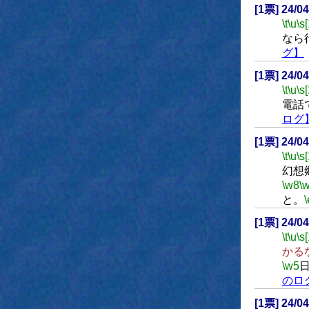
[1票] 24/0
\t
\u
\s
なら
グ】
[1票] 24/0
\t
\u
\s
電話
ログ
[1票] 24/0
\t
\u
\s
幻想
\w8
\
と。
\
[1票] 24/0
\t
\u
\s
かる
\w5
のロ
[1票] 24/0