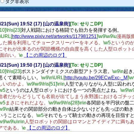
タグ非表示
4/21(Sun) 19:52 (17) [山の温泉街]
[To: せりこDP]
[10]
\h
\s[23]
対人戦闘における格闘でも効力を発揮する例。
\URL[
http://www.pixiv.net/artworks/117981251
]
\w9
\w9
\u
漫画版
した腕を利用してチョークスリーパーをキメる、
\w5
というの
にそれが出来るのが関節機構の自由度を高くした人型ロボット
面白い。
\e
【この周辺のログ】
4/21(Sun) 19:50 (17) [山の温泉街]
[To: せりこDP]
[10]
\h
\s[23]
ボストンダイナミクスの新型アトラス君。
\w9
\n
起き
悪くて素晴らしい。
\w9
\n
\URL[
http://youtu.be/29ECwExc-_M
]
\w
しいのかよ。
\w9
\w9
\h
\s[51]
\n
\n
人型でありながら人型に囚われ
\w5
というのは人型ロボットにおける一つの美点だよね。
\w9
\w
信者だからどうしても名前が出てしまう永野護におけるゴチッ
\w5
まさにそれだよな。
\w9
\w9
\h
\s[28]
\n
\n
各関節を半円状の盤
\w9
\n
結果その関節部分の動き自体は少ないけども先っぽの動き
いうことになる、
\w5
それでもって騎士の動きの再現を目指す
\w9
\w9
\u
\n
\n
人型ロボットの関節はロマンとアイディアに満ち
アである。
\e
【この周辺のログ】