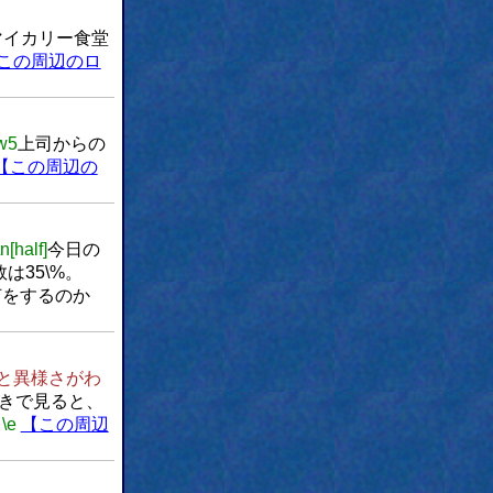
マイカリー食堂
この周辺のロ
w5
上司からの
【この周辺の
\n[half]
今日の
は35\%。
何をするのか
と異様さがわ
きで見ると、
。
\e
【この周辺