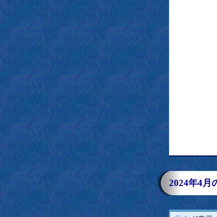
2024年4